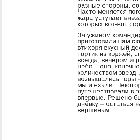
разные стороны, со
Часто меняется пого
жара уступает внез
которых вот-вот со
За ужином команди
приготовили нам с
втихоря вкусный де
тортик из коржей, с
всегда, вечером иг
небо – оно, конечн
количеством звезд
возвышались горы –
мы и ехали. Некото
путешествовали в э
впервые. Решено бы
днёвку – остаться н
вершинам.