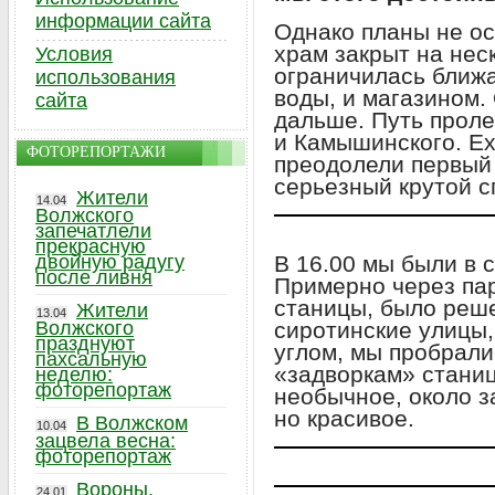
информации сайта
Однако планы не ос
храм закрыт на нес
Условия
ограничилась ближ
использования
воды, и магазином.
сайта
дальше. Путь проле
и Камышинского. Ех
ФОТОРЕПОРТАЖИ
преодолели первый
серьезный крутой с
Жители
14.04
Волжского
запечатлели
прекрасную
двойную радугу
В 16.00 мы были в 
после ливня
Примерно через пар
станицы, было реше
Жители
13.04
Волжского
сиротинские улицы
празднуют
углом, мы пробрали
пахсальную
«задворкам» станиц
неделю:
фоторепортаж
необычное, около 
но красивое.
В Волжском
10.04
зацвела весна:
фоторепортаж
Вороны,
24.01