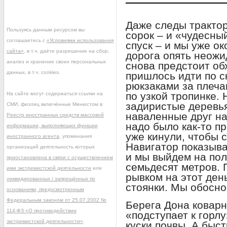
Даже следы трактор
Пользуясь данным ресурсом вы
сорок – и «чудесны
соглашаетесь с
«Условиями использования
спуск – и мы уже ок
сайта»
, в т.ч. даёте разрешение на сбор,
дорога опять неожи
анализ и хранение своих персональных
снова предстоит обх
данных, в т.ч. cookies.
пришлось идти по с
рюкзаками за плеча
по узкой тропинке. 
На сайте могут содержаться ссылки на
задиристые деревья
СМИ, физлиц включённые Минюстом в
наваленные друг на
Реестр иностранных средств массовой
надо было как-то п
информации, выполняющих функции
уже кинули, чтобы 
иностранного агента
, упоминания
Навигатор показыва
организаций деятельность которых
и мы выйдем на по
приостановлена в связи с осуществлением
семьдесят метров.
ими экстремистской деятельности
или
рывком на этот ден
ликвидированных / запрещённых по
стоянки. Мы обосно
основаниям, предусмотренным
Федеральным законом от 25.07.2002 №
Берега Дона коварн
114-ФЗ «О противодействии
«подступает к горлу
экстремистской деятельности»
.
куски почвы. А быс