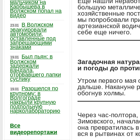
Еще нашли неработ
мальчиком на
Карбышева в
большую металличе
Волжском попал на
хозяйственные пост
видео
мы попробовали при
В Волжском
артезианской водич
23.01
эвакуировали
себе еще ничего.
автомобили,
оставленные под
запрещающими
знаками
Был пьян: в
19.01
Загадочная натура
Волжском
задержали
и погоды до прот
вандала,
оторвавшего лапки
суслику
Утром первого мая 
дальше. Накануне р
Разошелся по
19.01
обогнув холмы.
крупному: в
Волгограде
накрыли крупную
подпольную
нарколабораторию
Через час-полтора,
Зимовского, началас
Все
она превратилась в
видеорепортажи
вся в рытвинах от 