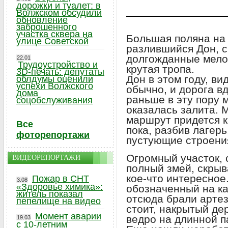
дорожки и туалет: в
Волжском обсудили
обновление
заброшенного
участка сквера на
Большая поляна на 
улице Советской
разлившийся Дон, с
долгожданные мелов
22.01
Трудоустройство и
крутая тропа.
3D-печать: депутаты
Дон в этом году, ви
облдумы оценили
успехи Волжского
обычно, и дорога вд
дома
раньше в эту пору 
соцобслуживания
оказалась залита. 
маршрут придется к
Все
пока, разбив лагер
фоторепортажи
пустующие строени
Огромный участок, 
ВИДЕОРЕПОРТАЖИ
полный змей, скры
кое-что интересное
Пожар в СНТ
3.08
«Здоровье химика»:
обозначенный на ка
житель показал
отсюда брали артез
пепелище на видео
стоит, накрытый де
Момент аварии
ведро на длинной п
19.03
с 10-летним