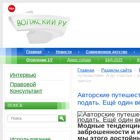
Главная
Новости
Современное детство
Отопление 1/7
Дикие собаки
БКД-2025
Ф
Главная
→
Разделы сайта
→
Интервью
путешествия. А до счастья – 
третья
Правовой
Консультант
Авторские путешест
подать. Ещё один в
ПОИСК
Модные тенденции
заброшенности и 
мы этого достойн
Использование