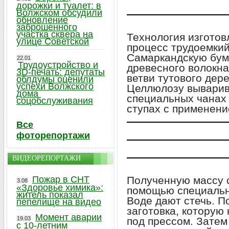
дорожки и туалет: в
Волжском обсудили
обновление
заброшенного
участка сквера на
Технология изготов
улице Советской
процесс трудоемкий
Самаркандскую бум
22.01
Трудоустройство и
древесного волокн
3D-печать: депутаты
ветви тутового дере
облдумы оценили
успехи Волжского
Целлюлозу выварив
дома
специальных чанах (
соцобслуживания
ступах с применени
Все
фоторепортажи
ВИДЕОРЕПОРТАЖИ
Пожар в СНТ
Полученную массу с
3.08
«Здоровье химика»:
помощью специально
житель показал
Воде дают стечь. П
пепелище на видео
заготовка, которую
Момент аварии
19.03
под прессом. Затем
с 10-летним