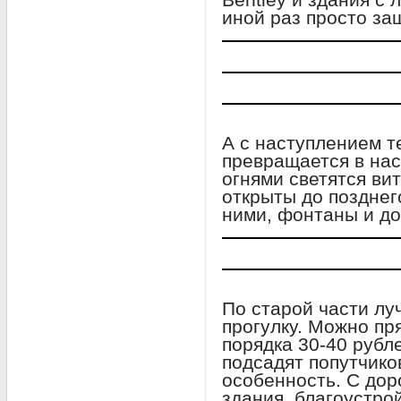
иной раз просто заш
А с наступлением т
превращается в на
огнями светятся ви
открыты до позднег
ними, фонтаны и д
По старой части л
прогулку. Можно пр
порядка 30-40 рубле
подсадят попутчико
особенность. С дор
здания, благоустро