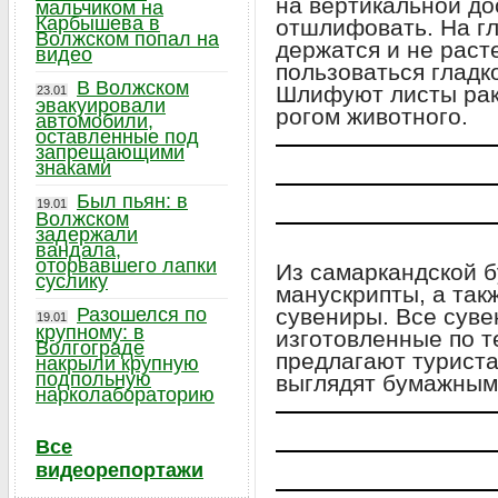
на вертикальной до
мальчиком на
Карбышева в
отшлифовать. На г
Волжском попал на
держатся и не раст
видео
пользоваться гладк
В Волжском
Шлифуют листы рак
23.01
эвакуировали
рогом животного.
автомобили,
оставленные под
запрещающими
знаками
Был пьян: в
19.01
Волжском
задержали
вандала,
оторвавшего лапки
Из самаркандской б
суслику
манускрипты, а такж
Разошелся по
сувениры. Все суве
19.01
крупному: в
изготовленные по т
Волгограде
предлагают туриста
накрыли крупную
подпольную
выглядят бумажным
нарколабораторию
Все
видеорепортажи