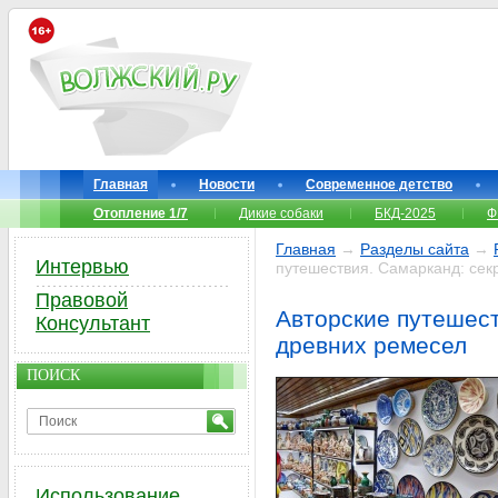
Главная
Новости
Современное детство
Отопление 1/7
Дикие собаки
БКД-2025
Ф
Главная
→
Разделы сайта
→
Интервью
путешествия. Самарканд: сек
Правовой
Авторские путешест
Консультант
древних ремесел
ПОИСК
Использование