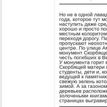
Но не в одной лава
года, которое тут 
наступить даже сре
хорошо и просто по
местным колоритом.
переходя дорогу. 
пропускают неохотн
центре. По улице А
монумент Скорбяще
честь погибших в В
У монумента горит 
Скорбящей матери 
студенты, дети и, к
ведущей к памятник
свежую зелень кот
зимой. А за газоно
деревьев располож
золочеными книгам
страницах выграви