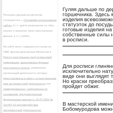
Гуляя дальше по де
горшечника. Здесь 
Пользуясь данным ресурсом вы
изделия всевозможн
соглашаетесь с
«Условиями использования
статуэток до посуд
сайта»
, в т.ч. даёте разрешение на сбор,
готовые изделия на
анализ и хранение своих персональных
собственные силы н
данных, в т.ч. cookies.
в росписи.
На сайте могут содержаться ссылки на
СМИ, физлиц включённые Минюстом в
Реестр иностранных средств массовой
информации, выполняющих функции
Для росписи глинян
иностранного агента
, упоминания
исключительно нат
организаций деятельность которых
виде они выглядят 
приостановлена в связи с осуществлением
Но краски преобразя
ими экстремистской деятельности
или
пройдет обжиг.
ликвидированных / запрещённых по
основаниям, предусмотренным
Федеральным законом от 25.07.2002 №
В мастерской имен
114-ФЗ «О противодействии
Бобомуродова можн
экстремистской деятельности»
.