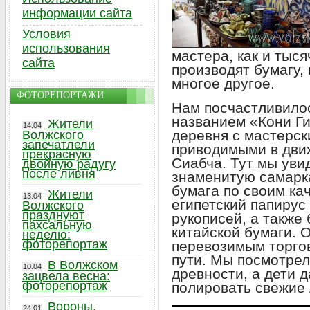
информации сайта
Условия
использования
мастера, как и тыся
сайта
производят бумагу,
многое другое.
ФОТОРЕПОРТАЖИ
Нам посчастливилос
названием «Кони Г
Жители
14.04
деревня с мастерск
Волжского
запечатлели
приводимыми в дви
прекрасную
Сиабча. Тут мы уви
двойную радугу
после ливня
знаменитую самарк
бумага по своим ка
Жители
13.04
египетский папирус
Волжского
празднуют
рукописей, а также
пахсальную
китайской бумаги. 
неделю:
фоторепортаж
перевозимым торго
пути. Мы посмотрел
В Волжском
10.04
древности, а дети 
зацвела весна:
фоторепортаж
полировать свежие 
Вороны,
24.01