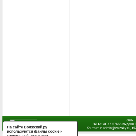
2007 
ЭЛ № ФС77-57666 выдано Р
На сайте Волжский.ру
Контакты: admin
@
volzsky.ru, (
используются файлы cookie
и
сервисы веб-аналитики