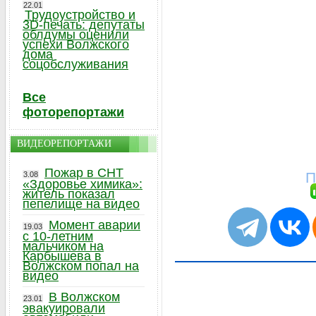
22.01
Трудоустройство и
3D-печать: депутаты
облдумы оценили
успехи Волжского
дома
соцобслуживания
Все
фоторепортажи
ВИДЕОРЕПОРТАЖИ
Пожар в СНТ
П
3.08
«Здоровье химика»:
житель показал
пепелище на видео
Момент аварии
19.03
с 10-летним
мальчиком на
Карбышева в
Волжском попал на
видео
В Волжском
23.01
эвакуировали