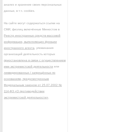
анализ и хранение своих персональных
данных, в т.ч. cookies.
На сайте могут содержаться ссылки на
СМИ, физлиц включённые Минюстом в
Реестр иностранных средств массовой
информации, выполняющих функции
иностранного агента
, упоминания
организаций деятельность которых
приостановлена в связи с осуществлением
ими экстремистской деятельности
или
ликвидированных / запрещённых по
основаниям, предусмотренным
Федеральным законом от 25.07.2002 №
114-ФЗ «О противодействии
экстремистской деятельности»
.