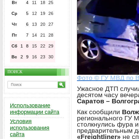
Вт
4
11
18
25
Ср
5
12
19
26
Чт
6
13
20
27
Пт
7
14
21
28
Сб
1
8
15
22
29
Вс
2
9
16
23
30
ПОИСК
Фото © ГУ МВД по В
Ужасное ДТП случи
десятом часу вечер
Саратов – Волгогр
Использование
Как сообщили
Волж
информации сайта
регионального ГУ 
Условия
столкнулись фура и
использования
предварительным д
сайта
«Freightliner»
не сп