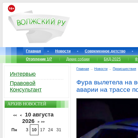
Главная
Новости
Современное детство
Отопление 1/7
Дикие собаки
БКД-2025
Ф
Главная
→
Новости
→
Происшествия
Интервью
Фура вылетела на в
Правовой
аварии на трассе 
Консультант
АРХИВ НОВОСТЕЙ
10 августа
<<
<
2026
>
>>
Пн
3
10
17
24
31