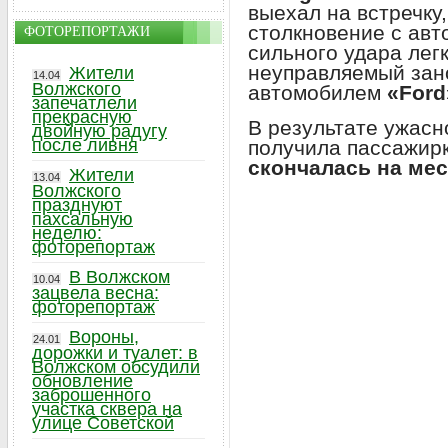
выехал на встречку
столкновение с ав
ФОТОРЕПОРТАЖИ
сильного удара лег
неуправляемый зано
Жители
14.04
Волжского
автомобилем
«Ford
запечатлели
прекрасную
В результате ужас
двойную радугу
после ливня
получила пассажир
скончалась на мес
Жители
13.04
Волжского
празднуют
пахсальную
неделю:
фоторепортаж
В Волжском
10.04
зацвела весна:
фоторепортаж
Вороны,
24.01
дорожки и туалет: в
Волжском обсудили
обновление
заброшенного
участка сквера на
улице Советской