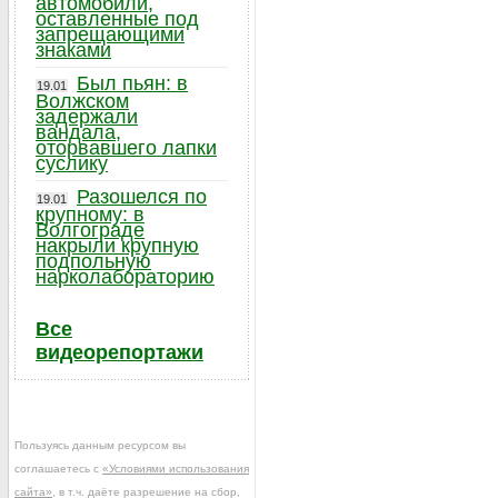
автомобили,
оставленные под
запрещающими
знаками
Был пьян: в
19.01
Волжском
задержали
вандала,
оторвавшего лапки
суслику
Разошелся по
19.01
крупному: в
Волгограде
накрыли крупную
подпольную
нарколабораторию
Все
видеорепортажи
Пользуясь данным ресурсом вы
соглашаетесь с
«Условиями использования
сайта»
, в т.ч. даёте разрешение на сбор,