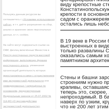
виду крепостные с
Констатинопольску
крепости в основно
Пользуясь данным ресурсом вы
садом с оранжереям
соглашаетесь с
«Условиями использования
остались лишь неб
сайта»
, в т.ч. даёте разрешение на сбор,
анализ и хранение своих персональных
данных, в т.ч. cookies.
В 19 веке в России
выстроенных в виде
На сайте могут содержаться ссылки на
только развалины С
СМИ, физлиц включённые Минюстом в
оказались самым х
Реестр иностранных средств массовой
памятником архитек
информации, выполняющих функции
иностранного агента
, упоминания
организаций деятельность которых
приостановлена в связи с осуществлением
Стены и башни зар
ими экстремистской деятельности
или
строениям нужно пр
крапивы, оставшаяс
ликвидированных / запрещённых по
теперь это, скорее,
основаниям, предусмотренным
непроходимый. В б
Федеральным законом от 25.07.2002 №
наверх по узким, к
114-ФЗ «О противодействии
что не 200 лет этим
экстремистской деятельности»
.