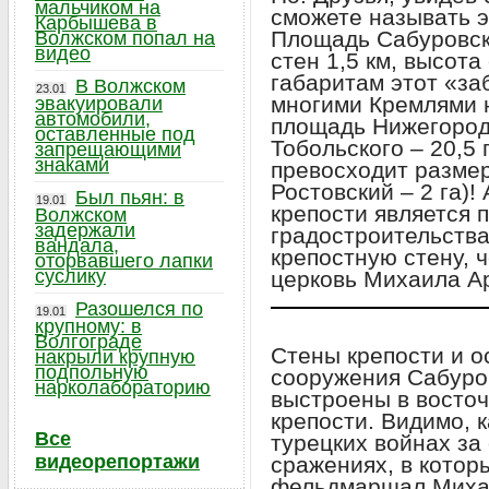
мальчиком на
сможете называть э
Карбышева в
Площадь Сабуровско
Волжском попал на
видео
стен 1,5 км, высота
габаритам этот «за
В Волжском
23.01
многими Кремлями 
эвакуировали
автомобили,
площадь Нижегородс
оставленные под
Тобольского – 20,5 
запрещающими
знаками
превосходит размер
Ростовский – 2 га)
Был пьян: в
19.01
крепости является 
Волжском
задержали
градостроительства
вандала,
крепостную стену, 
оторвавшего лапки
суслику
церковь Михаила Ар
Разошелся по
19.01
крупному: в
Волгограде
Стены крепости и 
накрыли крупную
подпольную
сооружения Сабуро
нарколабораторию
выстроены в восточ
крепости. Видимо, 
Все
турецких войнах з
видеорепортажи
сражениях, в котор
фельдмаршал Михаи