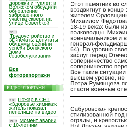
дорожки и туалет: в
Этот памятник во с
Волжском обсудили
воздвигнут в конце
обновление
жителем Орловщин
заброшенного
участка сквера на
Михаилом Федотови
улице Советской
18-19 веках были и
полководцы. Михаи
22.01
Трудоустройство и
военачальником и в
3D-печать: депутаты
генерал-фельдмарша
облдумы оценили
успехи Волжского
64). По уровню сво
дома
заслуг перед Отече
соцобслуживания
соперничество само
соперничество пер
Все
Все такие ситуации
фоторепортажи
высшем уровне, не 
Петра Румянцева п
ВИДЕОРЕПОРТАЖИ
спасти военные опе
Пожар в СНТ
3.08
«Здоровье химика»:
житель показал
Сабуровская крепос
пепелище на видео
стилизованной под 
ограды, и крепость
Момент аварии
19.03
с 10-летним
Но! Друзья, увидев 