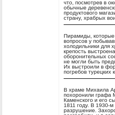
что, посмотрев в о
обычные деревенск
продуктового магаз
страну, храбрых во
Пирамиды, которые
вопросов у побывав
холодильники для х
крепость выстроена
оборонительных соо
не могли быть пре
Их выстроили в фо
погребов турецких 
В храме Михаила Ар
похоронили графа 
Каменского и его с
1811 году. В 1930-м
разрушение. Захор