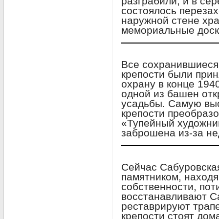
разграбили, и в сер
состоялось перезах
наружной стене хр
мемориальные доск
Все сохранившиеся
крепости были прин
охрану в конце 1940
одной из башен отк
усадьбы. Самую вы
крепости преобразо
«Тупейный художник
заброшена из-за не
Сейчас Сабуровская
памятником, наход
собственности, пот
восстанавливают С
реставрируют трапе
крепости стоят дом