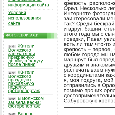
крепость, располож
информации сайта
Орёл. Несколько ле
Условия
Интернете фотогра
использования
заинтересовали ме
так? Среди бескрай
сайта
и вдруг, башни, ст
этого года мы с сы
ФОТОРЕПОРТАЖИ
поездки, Павел уви
есть ли там что-то
Жители
14.04
крепость – первое, 
Волжского
запечатлели
любом городе мы на
прекрасную
маршрут был опред
двойную радугу
друзьям и знакомым
после ливня
распечатываем ну
Жители
13.04
с координатами каж
Волжского
я, моя подруга, мой
празднуют
пахсальную
отправились в Орло
неделю:
помимо прочих орл
фоторепортаж
достопримечательно
В Волжском
10.04
Сабуровскую крепос
зацвела весна:
фоторепортаж
Вороны,
24.01