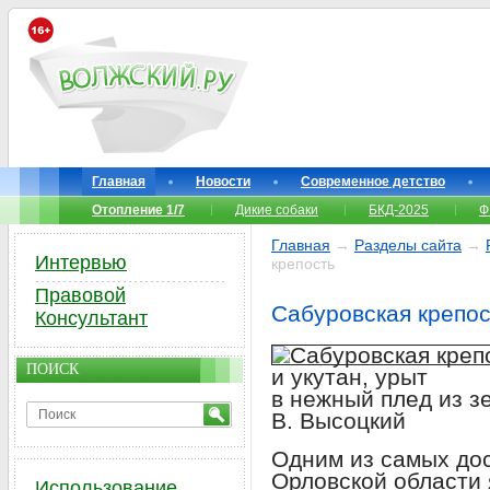
Главная
Новости
Современное детство
Отопление 1/7
Дикие собаки
БКД-2025
Ф
Главная
→
Разделы сайта
→
Интервью
крепость
Правовой
Сабуровская крепос
Консультант
ПОИСК
и укутан, урыт
в нежный плед из 
В. Высоцкий
Одним из самых до
Орловской области 
Использование