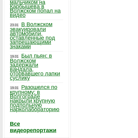
мальчиком на
Карбышева в
Волжском попал на
видео
В Волжском
23.01
эвакуировали
автомобили,
оставленные под
запрещающими
знаками
Был пьян: в
19.01
Волжском
задержали
вандала,
оторвавшего лапки
суслику
Разошелся по
19.01
крупному: в
Волгограде
накрыли крупную
подпольную
нарколабораторию
Все
видеорепортажи