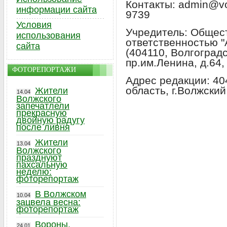
Контакты: admin@vo
информации сайта
9739
Условия
Учредитель: Общес
использования
ответственностью 
сайта
(404110, Волгоградс
пр.им.Ленина, д.64,
ФОТОРЕПОРТАЖИ
Адрес редакции: 40
область, г.Волжский
Жители
14.04
Волжского
запечатлели
прекрасную
двойную радугу
после ливня
Жители
13.04
Волжского
празднуют
пахсальную
неделю:
фоторепортаж
В Волжском
10.04
зацвела весна:
фоторепортаж
Вороны,
24.01