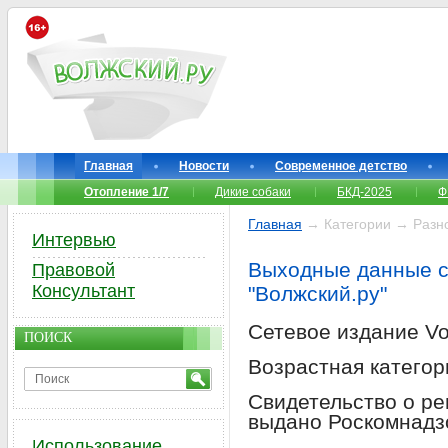
Главная
Новости
Современное детство
Отопление 1/7
Дикие собаки
БКД-2025
Ф
Главная
→ Категории → Разн
Интервью
Выходные данные с
Правовой
Консультант
"Волжский.ру"
Сетевое издание Vol
ПОИСК
Возрастная категор
Cвидетельство о р
выдано Роскомнадзо
Использование