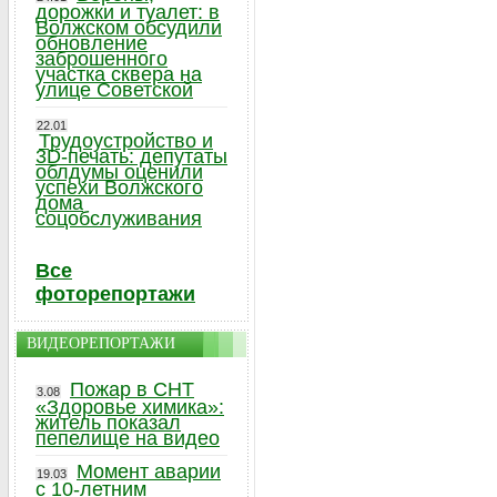
дорожки и туалет: в
Волжском обсудили
обновление
заброшенного
участка сквера на
улице Советской
22.01
Трудоустройство и
3D-печать: депутаты
облдумы оценили
успехи Волжского
дома
соцобслуживания
Все
фоторепортажи
ВИДЕОРЕПОРТАЖИ
Пожар в СНТ
3.08
«Здоровье химика»:
житель показал
пепелище на видео
Момент аварии
19.03
с 10-летним