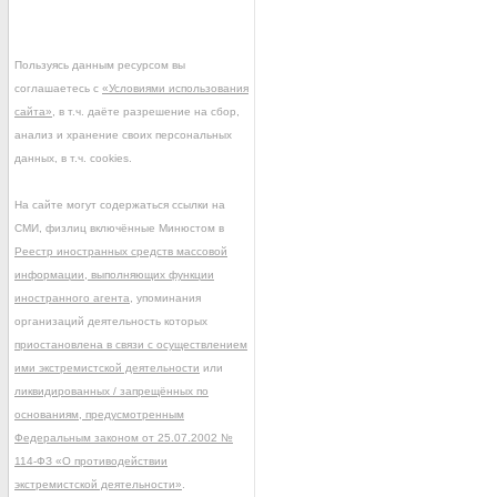
Пользуясь данным ресурсом вы
соглашаетесь с
«Условиями использования
сайта»
, в т.ч. даёте разрешение на сбор,
анализ и хранение своих персональных
данных, в т.ч. cookies.
На сайте могут содержаться ссылки на
СМИ, физлиц включённые Минюстом в
Реестр иностранных средств массовой
информации, выполняющих функции
иностранного агента
, упоминания
организаций деятельность которых
приостановлена в связи с осуществлением
ими экстремистской деятельности
или
ликвидированных / запрещённых по
основаниям, предусмотренным
Федеральным законом от 25.07.2002 №
114-ФЗ «О противодействии
экстремистской деятельности»
.