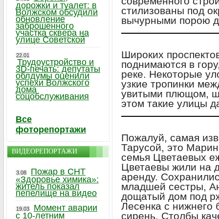
современного строи
дорожки и туалет: в
стилизованы под ок
Волжском обсудили
обновление
вычурными порою д
заброшенного
участка сквера на
улице Советской
Широких проспектов
22.01
Трудоустройство и
поднимаются в гору,
3D-печать: депутаты
реке. Некоторые ул
облдумы оценили
успехи Волжского
узкие тропинки меж
дома
увитыми плющом, ш
соцобслуживания
этом такие улицы д
Все
фоторепортажи
Пожалуй, самая изв
Тарусой, это Марин
ВИДЕОРЕПОРТАЖИ
семья Цветаевых еж
Цветаевы жили на д
Пожар в СНТ
3.08
аренду. Сохранили
«Здоровье химика»:
младшей сестры, А
житель показал
пепелище на видео
дощатый дом под р
Лесенка с нижнего 
Момент аварии
19.03
сирень. Столбы кач
с 10-летним