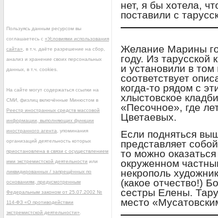
нет, я бы хотела, ч
поставили с тарусс
Пользуясь данным ресурсом вы
соглашаетесь с
«Условиями использования
Желание Марины го
сайта»
, в т.ч. даёте разрешение на сбор,
году. Из тарусской
анализ и хранение своих персональных
и установили в том
данных, в т.ч. cookies.
соответствует опис
когда-то рядом с э
На сайте могут содержаться ссылки на
хлыстовское кладби
СМИ, физлиц включённые Минюстом в
«Песочное», где ле
Реестр иностранных средств массовой
Цветаевых.
информации, выполняющих функции
иностранного агента
, упоминания
Если подняться выш
организаций деятельность которых
представляет собой
то можно оказатьс
приостановлена в связи с осуществлением
окруженном частны
ими экстремистской деятельности
или
некрополь художни
ликвидированных / запрещённых по
(какое отчество!) Б
основаниям, предусмотренным
сестры Елены. Тар
Федеральным законом от 25.07.2002 №
место «Мусатовски
114-ФЗ «О противодействии
экстремистской деятельности»
.