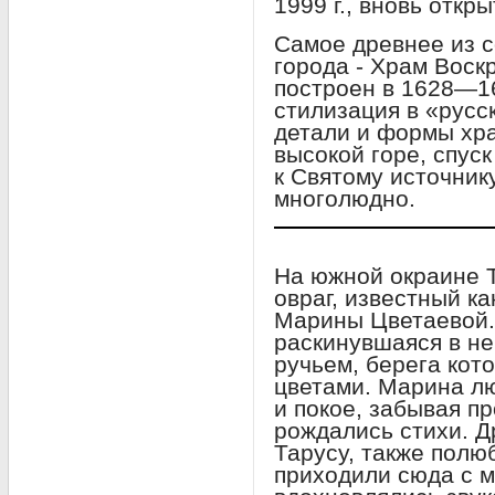
1999 г., вновь откр
Самое древнее из 
города - Храм Воск
построен в 1628—165
стилизация в «русс
детали и формы хра
высокой горе, спуск
к Святому источнику
многолюдно.
На южной окраине 
овраг, известный к
Марины Цветаевой.
раскинувшаяся в нев
ручьем, берега кот
цветами. Марина лю
и покое, забывая п
рождались стихи. Д
Тарусу, также полю
приходили сюда с 