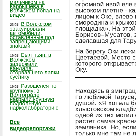
мальчиком на
огромной ивой еле в
Карбышева в
высоком плетне - ка
Волжском попал на
видео
лицом к Оке, влево 
смородина и крыжов
В Волжском
23.01
площадка». На этой
эвакуировали
автомобили,
Борисов–Мусатов, 
оставленные под
сделавшая для Тар
запрещающими
знаками
На берегу Оки леж
Был пьян: в
19.01
Цветаевой. Место с
Волжском
которого открывает
задержали
вандала,
Оку.
оторвавшего лапки
суслику
Разошелся по
19.01
Находясь в эмиграц
крупному: в
Волгограде
по любимой Тарусе,
накрыли крупную
душой: «Я хотела б
подпольную
нарколабораторию
хлыстовском кладби
одной из тех могил
растет самая красна
Все
земляника. Но, есл
видеорепортажи
только мне там не 