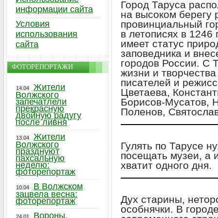
Город Таруса распо
информации сайта
на высоком берегу 
провинциальный го
Условия
в летописях в 1246 
использования
имеет статус приро
сайта
заповедника и внес
городов России. С 
ФОТОРЕПОРТАЖИ
жизни и творчества
писателей и режисс
Жители
14.04
Цветаева, Констант
Волжского
Борисов-Мусатов, 
запечатлели
прекрасную
Поленов, Святослав
двойную радугу
после ливня
Жители
13.04
Волжского
Гулять по Тарусе н
празднуют
посещать музеи, а и
пахсальную
хватит одного дня.
неделю:
фоторепортаж
В Волжском
10.04
зацвела весна:
Дух старины, нетор
фоторепортаж
особнячки. В город
Вороны,
24.01