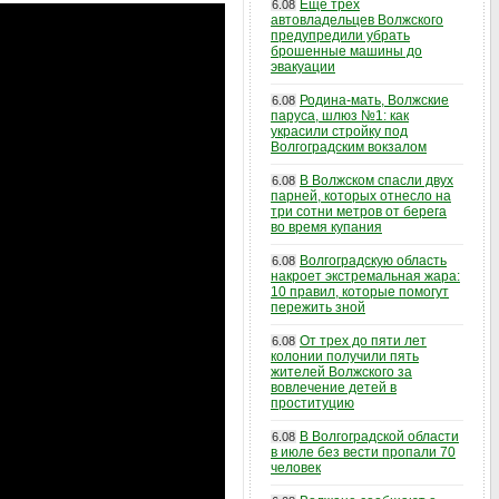
Еще трех
6.08
автовладельцев Волжского
предупредили убрать
брошенные машины до
эвакуации
Родина-мать, Волжские
6.08
паруса, шлюз №1: как
украсили стройку под
Волгоградским вокзалом
В Волжском спасли двух
6.08
парней, которых отнесло на
три сотни метров от берега
во время купания
Волгоградскую область
6.08
накроет экстремальная жара:
10 правил, которые помогут
пережить зной
От трех до пяти лет
6.08
колонии получили пять
жителей Волжского за
вовлечение детей в
проституцию
В Волгоградской области
6.08
в июле без вести пропали 70
человек