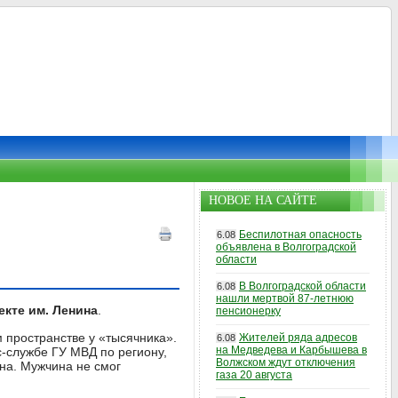
НОВОЕ НА САЙТЕ
Беспилотная опасность
6.08
объявлена в Волгоградской
области
В Волгоградской области
6.08
нашли мертвой 87-летнюю
екте им. Ленина
.
пенсионерку
 пространстве у «тысячника».
Жителей ряда адресов
6.08
на Медведева и Карбышева в
-службе ГУ МВД по региону,
Волжском ждут отключения
а. Мужчина не смог
газа 20 августа