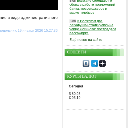
Волжане сообщают о
6.08
сбоях в работе приложений
банка, мессенджеров и
маркетплейсов
ание в виде административного
В Волжском две
6.08
легковушки столкнулись на
улице Логинова: пострадала
едельник, 19 января 2026 15:27:36
пассажирка
Ещё новое на сайте
СОЦСЕТИ
КУРСЫ ВАЛЮТ
Сегодня
$ 80.93
€ 93.19