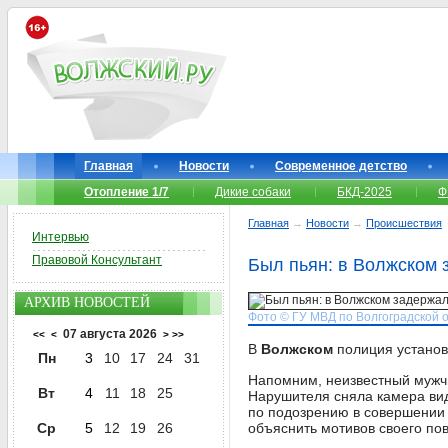
Главная
Новости
Современное детство
Отопление 1/7
Дикие собаки
БКД-2025
Ф
Главная
→
Новости
→
Происшествия
Интервью
Правовой Консультант
Был пьян: в Волжском 
АРХИВ НОВОСТЕЙ
Фото © ГУ МВД по Волгоградской 
07 августа 2026
<<
<
>
>>
В
Волжском
полиция установ
Пн
3
10
17
24
31
Напомним, неизвестный мужчи
Вт
4
11
18
25
Нарушителя сняла камера ви
по подозрению в совершении
Ср
5
12
19
26
объяснить мотивов своего пов