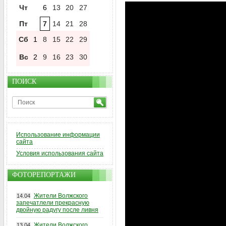
Чт
6
13
20
27
Пт
7
14
21
28
Сб
1
8
15
22
29
Вс
2
9
16
23
30
ПОИСК
Использование информации
сайта
Условия использования сайта
ФОТОРЕПОРТАЖИ
Жители Волжского
14.04
запечатлели прекрасную
двойную радугу после ливня
Жители Волжского
13.04