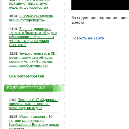
празднуют пахсальную
неделю: фоторепортаж
В Волжском зацвела
10.04
За содеянное волжанин привл
весна: фоторепортаж
ареста.
Вороны, дорожки и
24.01
туалет: в Волжском обсудили
обновление заброшенного
Новость на карте
участка сквера на улице
Советской
Трудоустройство и 3D-
22.01
печать: депутаты облдумы
оценили успехи Волжского
дома соцобслуживания
Все фоторепортажи
ВИДЕОРЕПОРТАЖИ
Пожар в СНТ «Здоровье
3.08
химика»: житель показал
пепелище на видео
Момент аварии с 10-
19.03
летним мальчиком на
Карбышева в Волжском попал
на видео