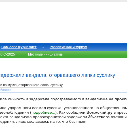
Сам себе журналист
Развлечения и туризм
КГС-2025
Местные инициативы
задержали вандала, оторвавшего лапки суслику
области
ила личность и задержала подозреваемого в вандализме на
просп
на ударом ноги сломал суслика, установленного на общественном
деонаблюдения (
подробнее...
). Как сообщили
Волжский.ру
в пресс
 акта вандализма правоохранители задержали
39-летнего
волжанин
едения, лишь сославшись на то, что был пьян.