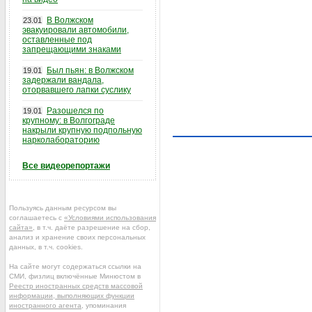
В Волжском
23.01
эвакуировали автомобили,
оставленные под
запрещающими знаками
Был пьян: в Волжском
19.01
задержали вандала,
оторвавшего лапки суслику
Разошелся по
19.01
крупному: в Волгограде
накрыли крупную подпольную
нарколабораторию
Все видеорепортажи
Пользуясь данным ресурсом вы
соглашаетесь с
«Условиями использования
сайта»
, в т.ч. даёте разрешение на сбор,
анализ и хранение своих персональных
данных, в т.ч. cookies.
На сайте могут содержаться ссылки на
СМИ, физлиц включённые Минюстом в
Реестр иностранных средств массовой
информации, выполняющих функции
иностранного агента
, упоминания