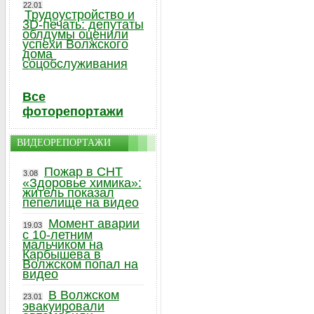
22.01
Трудоустройство и
3D-печать: депутаты
облдумы оценили
успехи Волжского
дома
соцобслуживания
Все
фоторепортажи
ВИДЕОРЕПОРТАЖИ
Пожар в СНТ
3.08
«Здоровье химика»:
житель показал
пепелище на видео
Момент аварии
19.03
с 10-летним
мальчиком на
Карбышева в
Волжском попал на
видео
В Волжском
23.01
эвакуировали