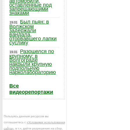
автомобили,
оставленные под
запрещающими
знаками
Был пьян: в
19.01
Волжском
задержали
вандала,
оторвавшего лапки
суслику
Разошелся по
19.01
крупному: в
Волгограде
накрыли крупную
подпольную
нарколабораторию
Все
видеорепортажи
Пользуясь данным ресурсом вы
соглашаетесь с
«Условиями использования
сайта»
, в т.ч. даёте разрешение на сбор,