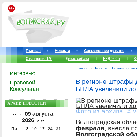
Главная
Новости
Современное детство
Отопление 1/7
Дикие собаки
БКД-2025
Ф
Главная
→
Новости
→
Политика, власт
Интервью
В регионе штрафы 
Правовой
БПЛА увеличили до
Консультант
АРХИВ НОВОСТЕЙ
Фото из архива. © v
09 августа
<<
<
2026
Волгоградская обла
>
>>
февраля
, внесла п
Пн
3
10
17
24
31
Волгоградской об