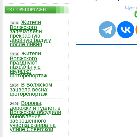
Чет
ФОТОРЕПОРТАЖИ
Жители
14.04
Волжского
запечатлели
прекрасную
двойную радугу
после ливня
Жители
13.04
Волжского
празднуют
пахсальную
неделю:
фоторепортаж
В Волжском
10.04
зацвела весна:
фоторепортаж
Вороны,
24.01
дорожки и туалет: в
Волжском обсудили
обновление
заброшенного
участка сквера на
улице Советской