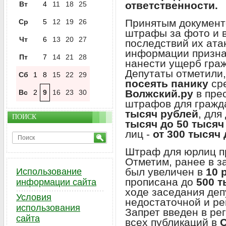
ответственности.
Вт
4
11
18
25
Принятым документ
Ср
5
12
19
26
штрафы за фото и 
Чт
6
13
20
27
последствий их ата
информации призна
Пт
7
14
21
28
нанести ущерб граж
Депутаты отметили
Сб
1
8
15
22
29
посеять панику
сре
Волжский.ру
в пре
Вс
2
9
16
23
30
штрафов для гражд
тысяч рублей
, для
ПОИСК
тысяч до 50 тысяч
лиц -
от 300 тысяч
Штраф для юрлиц п
Отметим, ранее в 
был увеличен в
10 
Использование
прописана до
500 т
информации сайта
ходе заседания деп
Условия
недостаточной и ре
использования
Запрет введен в ре
сайта
всех публикаций в