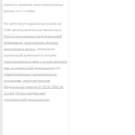
анализ и хранение своих персональных
данных, в т.ч. cookies.
На сайте могут содержаться ссылки на
СМИ, физлиц включённые Минюстом в
Реестр иностранных средств массовой
информации, выполняющих функции
иностранного агента
, упоминания
организаций деятельность которых
приостановлена в связи с осуществлением
ими экстремистской деятельности
или
ликвидированных / запрещённых по
основаниям, предусмотренным
Федеральным законом от 25.07.2002 №
114-ФЗ «О противодействии
экстремистской деятельности»
.