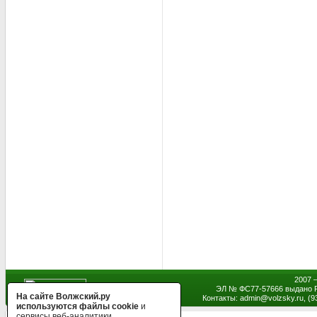
2007 
ЭЛ № ФС77-57666 выдано Р
На сайте Волжский.ру
Контакты: admin
@
volzsky.ru, (
используются файлы cookie
и
сервисы веб-аналитики