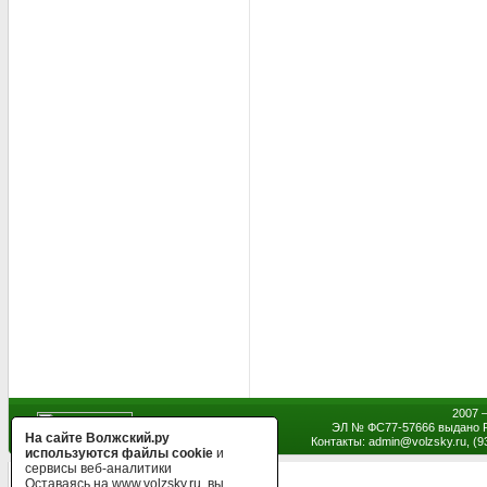
2007 
ЭЛ № ФС77-57666 выдано Р
На сайте Волжский.ру
Контакты: admin
@
volzsky.ru, (
используются файлы cookie
и
сервисы веб-аналитики
Оставаясь на www.volzsky.ru, вы