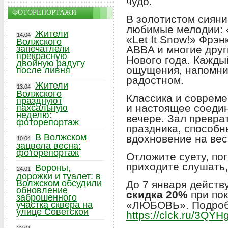
чудо.
ФОТОРЕПОРТАЖИ
В золотистом сияни
любимые мелодии: 
Жители
14.04
«Let It Snow!» Фрэ
Волжского
ABBA и многие дру
запечатлели
прекрасную
Нового года. Кажды
двойную радугу
ощущения, напомни
после ливня
радостном.
Жители
13.04
Волжского
Классика и совреме
празднуют
и настоящее соеди
пахсальную
неделю:
вечере. Зал превра
фоторепортаж
праздника, способн
В Волжском
вдохновение на вес
10.04
зацвела весна:
фоторепортаж
Отложите суету, по
приходите слушать,
Вороны,
24.01
дорожки и туалет: в
Волжском обсудили
До 7 января действ
обновление
скидка 20%
при пок
заброшенного
«ЛЮБОВЬ». Подробн
участка сквера на
улице Советской
https://clck.ru/3QYH