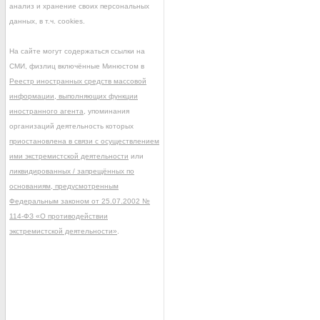
анализ и хранение своих персональных
данных, в т.ч. cookies.
На сайте могут содержаться ссылки на
СМИ, физлиц включённые Минюстом в
Реестр иностранных средств массовой
информации, выполняющих функции
иностранного агента
, упоминания
организаций деятельность которых
приостановлена в связи с осуществлением
ими экстремистской деятельности
или
ликвидированных / запрещённых по
основаниям, предусмотренным
Федеральным законом от 25.07.2002 №
114-ФЗ «О противодействии
экстремистской деятельности»
.