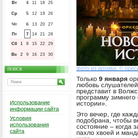
Вт
4
11
18
25
Ср
5
12
19
26
Чт
6
13
20
27
Пт
7
14
21
28
Сб
1
8
15
22
29
Вс
2
9
16
23
30
Фото из архива. © прес
ПОИСК
Только
9 января
ор
любовь слушателей 
представит в Волж
программу зимнего 
Использование
истории».
информации сайта
Это вечер, где каж
Условия
подобрана, чтобы в
использования
состояние – когда 
сайта
пахло хвоей и манд