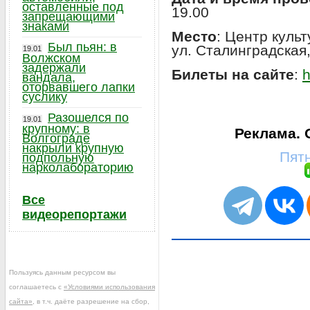
оставленные под
19.00
запрещающими
знаками
Место
: Центр куль
Был пьян: в
ул. Сталинградская,
19.01
Волжском
задержали
Билеты на сайте
:
h
вандала,
оторвавшего лапки
суслику
Разошелся по
19.01
крупному: в
Реклама.
Волгограде
накрыли крупную
Пятн
подпольную
нарколабораторию
Все
видеорепортажи
Пользуясь данным ресурсом вы
соглашаетесь с
«Условиями использования
сайта»
, в т.ч. даёте разрешение на сбор,