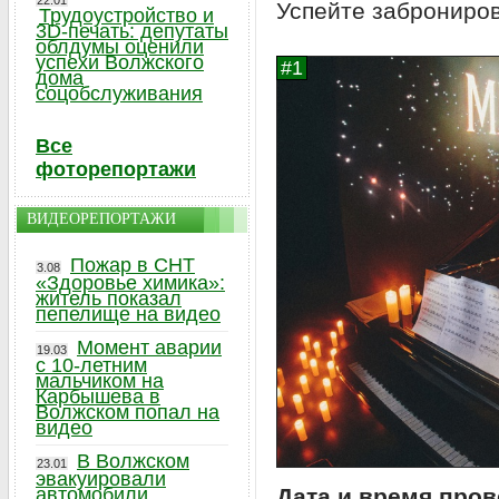
22.01
Успейте заброниро
Трудоустройство и
3D-печать: депутаты
облдумы оценили
успехи Волжского
дома
соцобслуживания
Все
фоторепортажи
ВИДЕОРЕПОРТАЖИ
Пожар в СНТ
3.08
«Здоровье химика»:
житель показал
пепелище на видео
Момент аварии
19.03
с 10-летним
мальчиком на
Карбышева в
Волжском попал на
видео
В Волжском
23.01
эвакуировали
автомобили,
Дата и время про