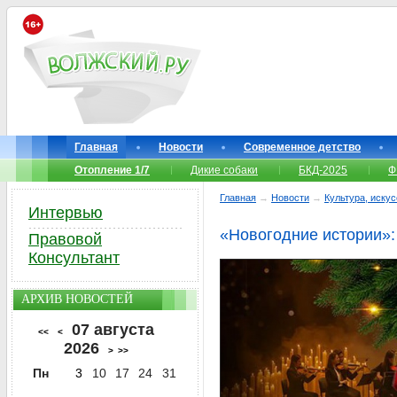
Главная
Новости
Современное детство
Отопление 1/7
Дикие собаки
БКД-2025
Ф
Главная
→
Новости
→
Культура, иску
Интервью
«Новогодние истории»:
Правовой
Консультант
АРХИВ НОВОСТЕЙ
07 августа
<<
<
2026
>
>>
Пн
3
10
17
24
31