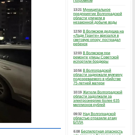
Погромном
Муниципальное
13:21
предприятие Волгоградской
области уличили в
незаконной добыче воды
В Волжском дедушка на
12:50
«Ладе Гранте» врезался в
световую опору: пострадал
ребенок
В Волжском при
12:03
ремонте улицы Советской
испортили бордюры
В Волгоградской
10:56
области задержали мужчину,
подозреваемого в убийстве
75-летней матери
Жители Волгоградской
10:19
области задолжали за
электроэнергию более 635
миллионов рублей
Над Волгоградской
09:32
областью отразили атаку
БПЛА
Беспилотная опасность
6.08