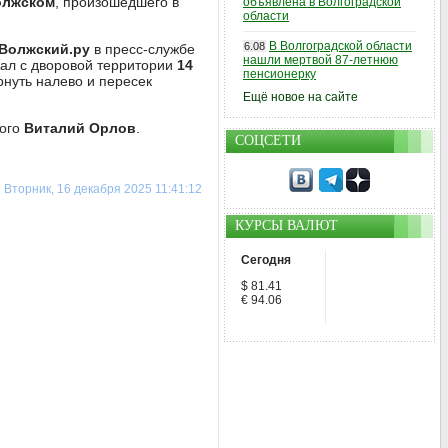
олжском
, произошедшего в
объявлена в Волгоградской
области
В Волгоградской области
6.08
Волжский.ру
в пресс-службе
нашли мертвой 87-летнюю
ал с дворовой территории
14
пенсионерку
нуть налево и пересек
Ещё новое на сайте
кого
Виталий Орлов
.
СОЦСЕТИ
Вторник, 16 декабря 2025 11:41:12
КУРСЫ ВАЛЮТ
Сегодня
$ 81.41
€ 94.06