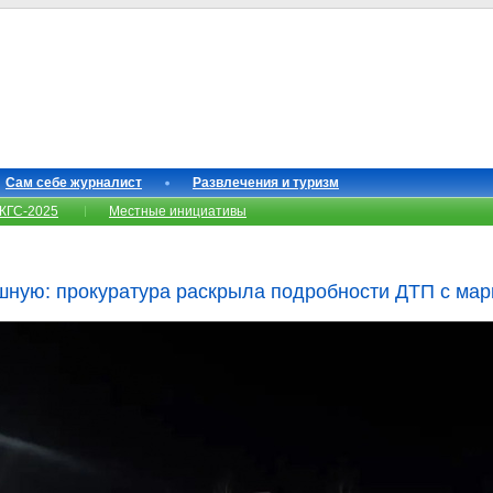
Сам себе журналист
Развлечения и туризм
КГС-2025
Местные инициативы
ную: прокуратура раскрыла подробности ДТП с мар