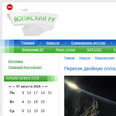
Главная
Новости
Современное детство
Отопление 1/7
Дикие собаки
БКД-2025
Ф
Главная
→
Новости
→
Происшествия
Интервью
Правовой Консультант
Пересек двойную сплош
АРХИВ НОВОСТЕЙ
07 августа 2026
<<
<
>
>>
Пн
3
10
17
24
31
Вт
4
11
18
25
Ср
5
12
19
26