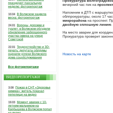
Прокуратура Волгоградско
празднуют пахсальную
вечерний час пик на
проспект
неделю: фоторепортаж
Напомним в ДТП с маршрутк
В Волжском зацвела
10.04
облпрокуратуры, около 17 ча
весна: фоторепортаж
микрорайона
на проспект. П
двойную сплошную линию
Вороны, дорожки и
24.01
туалет: в Волжском обсудили
На место аварии для координ
обновление заброшенного
участка сквера на улице
Прокуратура проверит законн
Советской
Трудоустройство и 3D-
22.01
печать: депутаты облдумы
Новость на карте
оценили успехи Волжского
дома соцобслуживания
Все фоторепортажи
ВИДЕОРЕПОРТАЖИ
Пожар в СНТ «Здоровье
3.08
химика»: житель показал
пепелище на видео
Момент аварии с 10-
19.03
летним мальчиком на
Карбышева в Волжском попал
на видео