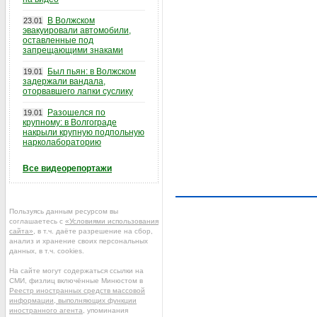
В Волжском
23.01
эвакуировали автомобили,
оставленные под
запрещающими знаками
Был пьян: в Волжском
19.01
задержали вандала,
оторвавшего лапки суслику
Разошелся по
19.01
крупному: в Волгограде
накрыли крупную подпольную
нарколабораторию
Все видеорепортажи
Пользуясь данным ресурсом вы
соглашаетесь с
«Условиями использования
сайта»
, в т.ч. даёте разрешение на сбор,
анализ и хранение своих персональных
данных, в т.ч. cookies.
На сайте могут содержаться ссылки на
СМИ, физлиц включённые Минюстом в
Реестр иностранных средств массовой
информации, выполняющих функции
иностранного агента
, упоминания