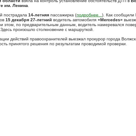
й области
взяла на контроль установление обстоятельств ДТП в
В
е им. Ленина
.
ой пострадала
14-летняя
пассажирка (
подробнее...
). Как сообщили
сов
15 декабря 27-летний
водитель автомобиля
«Mercedes»
выезж
ри этом, по предварительным данным, водитель намеревался повер
. Здесь произошло столкновение с маршруткой.
ации действий правоохранителей выезжал прокурор города Волжс
ость принятого решения по результатам проводимой проверки.