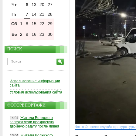
Чт
6
13
20
27
Пт
7
14
21
28
Сб
1
8
15
22
29
Вс
2
9
16
23
30
ПОИСК
Использование информации
сайта
Условия использования сайта
ФОТОРЕПОРТАЖИ
Жители Волжского
14.04
запечатлели прекрасную
двойную радугу после ливня
Фото © пресс-служба прокуратуры
Жители Волжского
13.04