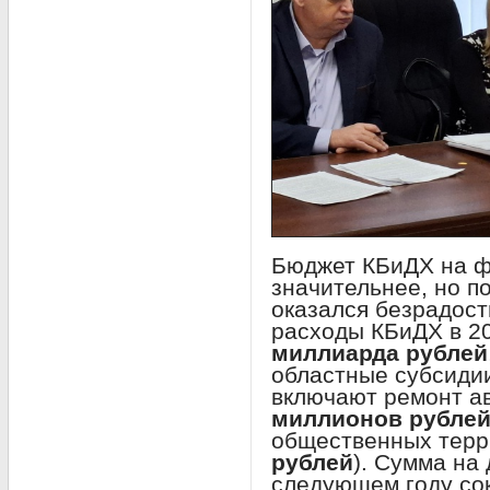
Бюджет КБиДХ на ф
значительнее, но п
оказался безрадос
расходы КБиДХ в 20
миллиарда рублей
областные субсиди
включают ремонт а
миллионов рубле
общественных терр
рублей
). Сумма на 
следующем году со