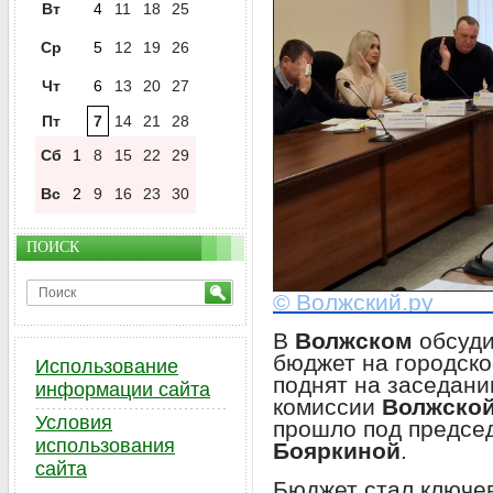
Вт
4
11
18
25
Ср
5
12
19
26
Чт
6
13
20
27
Пт
7
14
21
28
Сб
1
8
15
22
29
Вс
2
9
16
23
30
ПОИСК
© Волжский.ру
В
Волжском
обсуди
бюджет на городско
Использование
поднят на заседани
информации сайта
комиссии
Волжской
Условия
прошло под предсе
использования
Бояркиной
.
сайта
Бюджет стал ключев