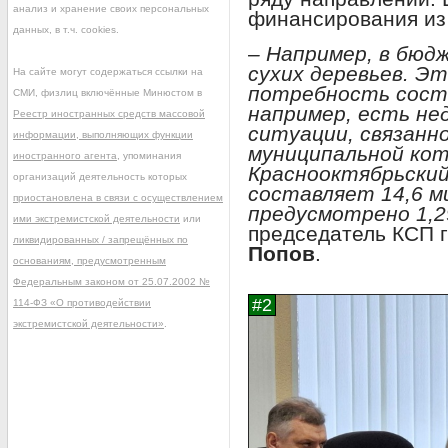
анализ и хранение своих персональных
финансирования из
данных, в т.ч. cookies.
– Например, в бюд
сухих деревьев. Э
На сайте могут содержаться ссылки на
потребность соста
СМИ, физлиц включённые Минюстом в
например, есть не
Реестр иностранных средств массовой
ситуации, связанн
информации, выполняющих функции
муниципальной кот
иностранного агента
, упоминания
Краснооктябрьски
организаций деятельность которых
составляет 14,6 м
приостановлена в связи с осуществлением
предусмотрено 1,2
ими экстремистской деятельности
или
председатель КСП 
ликвидированных / запрещённых по
Попов
.
основаниям, предусмотренным
Федеральным законом от 25.07.2002 №
114-ФЗ «О противодействии
экстремистской деятельности»
.