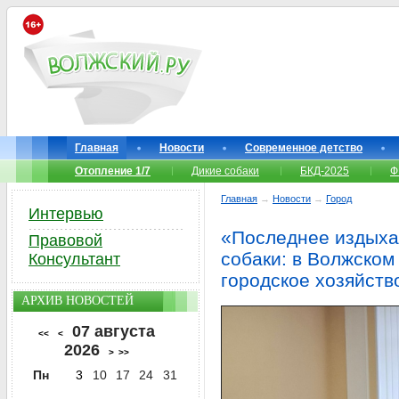
Главная
Новости
Современное детство
Отопление 1/7
Дикие собаки
БКД-2025
Ф
Главная
→
Новости
→
Город
Интервью
«Последнее издыха
Правовой
собаки: в Волжском
Консультант
городское хозяйств
АРХИВ НОВОСТЕЙ
07 августа
<<
<
2026
>
>>
Пн
3
10
17
24
31