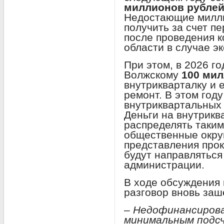
миллионов рубле
Недостающие милли
получить за счет п
после проведения к
области в случае э
При этом, в 2026 г
Волжскому
100 ми
внутрикварталку и 
ремонт. В этом год
внутриквартальных 
Деньги на внутрикв
распределять таким
общественные окру
представления про
будут направляться
администрации.
В ходе обсуждения
разговор вновь заш
– Недофинансирова
минимальным подс