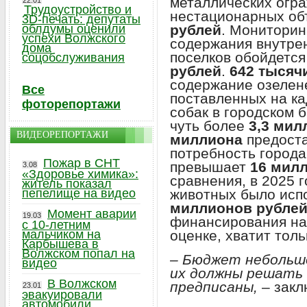
металлических огра
22.01
Трудоустройство и
нестационарных об
3D-печать: депутаты
рублей
. Мониторин
облдумы оценили
успехи Волжского
содержания внутрен
дома
поселков обойдется
соцобслуживания
рублей
.
642 тысяч
содержание озелене
Все
поставленных на ка
фоторепортажи
собак в городском 
чуть более
3,3 мил
ВИДЕОРЕПОРТАЖИ
миллиона
предоста
потребность города
Пожар в СНТ
превышает
16 мил
3.08
«Здоровье химика»:
сравнения, в 2025 
житель показал
животных было исп
пепелище на видео
миллионов рубле
Момент аварии
19.03
финансирования на 
с 10-летним
оценке, хватит толь
мальчиком на
Карбышева в
Волжском попал на
– Бюджет небольшо
видео
их должны решать 
В Волжском
предписаны,
– закл
23.01
эвакуировали
автомобили,