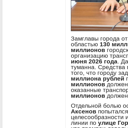
Замглавы города от
областью
130 милл
миллионов
городск
организацию транс
июня 2026 года
. Д
туманна. Средства 
того, что городу з
миллиона рублей
п
миллионов
должен
оказанные транспо
миллионов
должен 
Отдельной болью о
Аксенов
попытался
целесообразности 
линии по
улице Гор