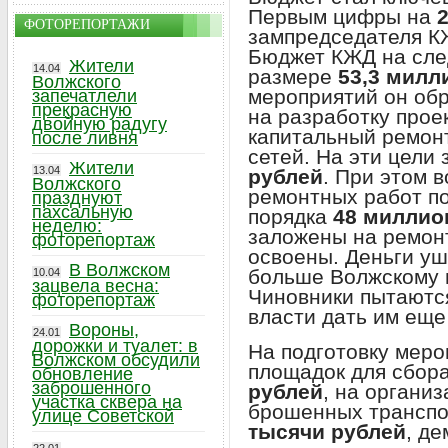
Первым цифры на
ФОТОРЕПОРТАЖИ
зампредседателя 
Бюджет КЖД на сле
Жители
14.04
размере
53,3 милл
Волжского
мероприятий он об
запечатлели
прекрасную
на разработку прое
двойную радугу
капитальный ремон
после ливня
сетей. На эти цели
Жители
13.04
рублей
. При этом 
Волжского
ремонтных работ по
празднуют
пахсальную
порядка
48 миллио
неделю:
заложены на ремонт 
фоторепортаж
освоены. Деньги уш
В Волжском
больше Волжскому и
10.04
зацвела весна:
Чиновники пытаютс
фоторепортаж
власти дать им еще
Вороны,
24.01
дорожки и туалет: в
На подготовку меро
Волжском обсудили
площадок для сбор
обновление
заброшенного
рублей
, на органи
участка сквера на
брошенных транспо
улице Советской
тысячи рублей
, д