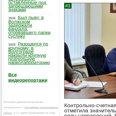
оставленные под
запрещающими
знаками
Был пьян: в
19.01
Волжском
задержали
вандала,
оторвавшего лапки
суслику
Разошелся по
19.01
крупному: в
Волгограде
накрыли крупную
подпольную
нарколабораторию
Все
видеорепортажи
Пользуясь данным ресурсом вы
Контрольно-счетная
соглашаетесь с
«Условиями использования
отметила значител
сайта»
, в т.ч. даёте разрешение на сбор,
ряду направлений. 