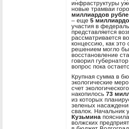
инфраструктуры уж
новые трамваи горо
миллиардов рубле
– еще
5 миллиард
участия в федерал
представляется воз
рассматривается во
концессию, как это
решением могло бы
восстановление ста
говорил губернатор
вопрос пока остает
Крупная сумма в б
экологические меро
счет экологическог
накопилось
73 мил
из которых планиру
зеленых насаждений
свалок. Начальник
Кузьмина
пояснила,
волжских предприят
в бюджет Волгоград