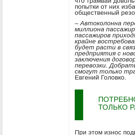
что трамваи довол
попытки от них изб
общественный резо
– Автоколонна пер
миллиона пассажиро
пассажиров приход
крайне востребов
будет расти в свя
предприятия с нов
заключения догово
перевозки. Добрат
смогут только тр
Евгений Головко.
ПОТРЕБНО
ТОЛЬКО Р
При этом износ под