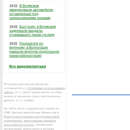
В Волжском
23.01
эвакуировали автомобили,
оставленные под
запрещающими знаками
Был пьян: в Волжском
19.01
задержали вандала,
оторвавшего лапки суслику
Разошелся по
19.01
крупному: в Волгограде
накрыли крупную подпольную
нарколабораторию
Все видеорепортажи
Пользуясь данным ресурсом вы
соглашаетесь с
«Условиями использования
сайта»
, в т.ч. даёте разрешение на сбор,
анализ и хранение своих персональных
данных, в т.ч. cookies.
На сайте могут содержаться ссылки на
СМИ, физлиц включённые Минюстом в
Реестр иностранных средств массовой
информации, выполняющих функции
иностранного агента
, упоминания
организаций деятельность которых