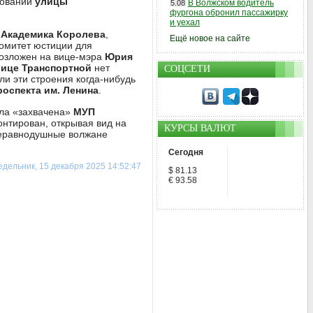
новании
улицы
В Волжском водитель
5.08
фургона обронил пассажирку
и уехал
 Академика Королева
,
Ещё новое на сайте
комитет юстиции для
возложен на вице-мэра
Юрия
лице Транспортной
нет
СОЦСЕТИ
и эти строения когда-нибудь
роспекта им. Ленина
.
ла «захвачена»
МУП
онтирован, открывая вид на
КУРСЫ ВАЛЮТ
 неравнодушные волжане
Сегодня
дельник, 15 декабря 2025 14:52:47
$ 81.13
€ 93.58