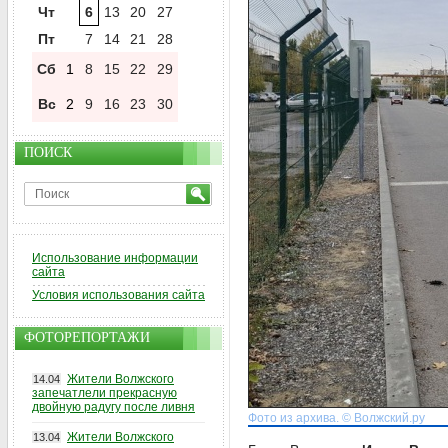
Чт
6
13
20
27
Пт
7
14
21
28
Сб
1
8
15
22
29
Вс
2
9
16
23
30
ПОИСК
Использование информации
сайта
Условия использования сайта
ФОТОРЕПОРТАЖИ
Жители Волжского
14.04
запечатлели прекрасную
двойную радугу после ливня
Фото из архива. © Волжский.ру
Жители Волжского
13.04