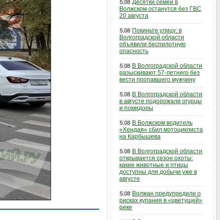
Десятки семей в
5.08
Волжском останутся без ГВС
20 августа
Покиньте улицу: в
5.08
Волгоградской области
объявили беспилотную
опасность
В Волгоградской области
5.08
разыскивают 57-летнего без
вести пропавшего мужчину
В Волгоградской области
5.08
в августе подорожали огурцы
и помидоры
В Волжском водитель
5.08
«Хендая» сбил мотоциклиста
на Карбышева
В Волгоградской области
5.08
открывается сезон охоты:
какие животные и птицы
доступны для добычи уже в
августе
Волжан предупредили о
5.08
рисках купания в «цветущей»
реке