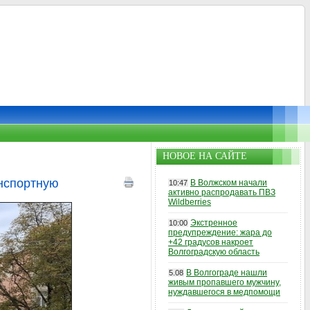
НОВОЕ НА САЙТЕ
нспортную
В Волжском начали
10:47
активно распродавать ПВЗ
Wildberries
Экстренное
10:00
предупреждение: жара до
+42 градусов накроет
Волгоградскую область
В Волгограде нашли
5.08
живым пропавшего мужчину,
нуждавшегося в медпомощи