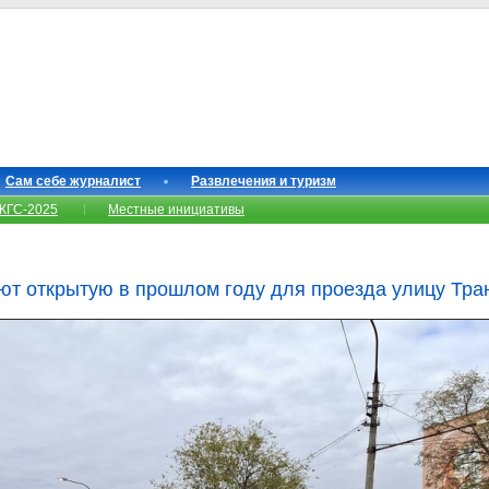
Сам себе журналист
Развлечения и туризм
КГС-2025
Местные инициативы
т открытую в прошлом году для проезда улицу Тра