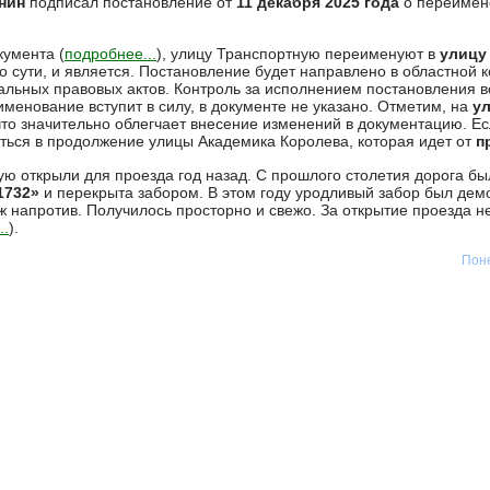
нин
подписал постановление от
11 декабря 2025 года
о переиме
кумента (
подробнее...
), улицу Транспортную переименуют в
улицу
о сути, и является. Постановление будет направлено в областной 
альных правовых актов. Контроль за исполнением постановления 
именование вступит в силу, в документе не указано. Отметим, на
у
то значительно облегчает внесение изменений в документацию. Есл
аться в продолжение улицы Академика Королева, которая идет от
п
ю открыли для проезда год назад. С прошлого столетия дорога бы
1732»
и перекрыта забором. В этом году уродливый забор был дем
ж напротив. Получилось просторно и свежо. За открытие проезда
..
).
Поне