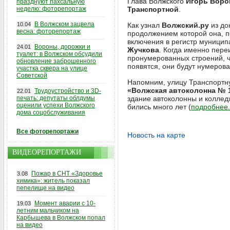
Глава Волжского
Игорь Воро
празднуют пахсальную
неделю: фоторепортаж
Транспортной
.
В Волжском зацвела
10.04
Как узнал
Волжский.ру
из до
весна: фоторепортаж
продолжением которой она, п
включения в регистр муницип
Вороны, дорожки и
24.01
Жучкова
. Когда именно пере
туалет: в Волжском обсудили
пронумерованных строений, ч
обновление заброшенного
появятся, они будут нумеров
участка сквера на улице
Советской
Напомним, улицу Транспортну
«Волжская автоколонна № 
Трудоустройство и 3D-
22.01
печать: депутаты облдумы
здание автоколонны и коллед
оценили успехи Волжского
бились много лет (
подробнее.
дома соцобслуживания
Все фоторепортажи
Новость на карте
ВИДЕОРЕПОРТАЖИ
Пожар в СНТ «Здоровье
3.08
химика»: житель показал
пепелище на видео
Момент аварии с 10-
19.03
летним мальчиком на
Карбышева в Волжском попал
на видео