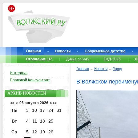
Главная
Новости
Современное детство
Отопление 1/7
Дикие собаки
БКД-2025
Ф
Главная
→
Новости
→
Город
Интервью
Правовой Консультант
В Волжском переименую
АРХИВ НОВОСТЕЙ
06 августа 2026
<<
<
>
>>
Пн
3
10
17
24
31
Вт
4
11
18
25
Ср
5
12
19
26