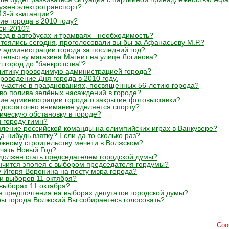
нужен электротранспорт?
13-й квитанции?
ие города в 2010 году?
си-2010?
зд в автобусах и трамваях - необходимость?
тоялись сегодня, проголосовали вы бы за Афанасьеву М.Р.?
у администрации города за последний год?
ительству магазина Магнит на улице Логинова?
л город до "банкротства"?
литику проводимую администрацией города?
роведение Дня города в 2010 году.
участие в празднованиях, посвященных 56-летию города?
тво полива зелёных насаждений в городе?
ие администрации города о закрытие фотовыставки?
е достаточно внимание уделяется спорту?
ическую обстановку в городе?
и городу гимн?
пление российской команды на олимпийских играх в Ванкувере?
а-нибудь взятку? Если да то сколько раз?
можному строительству мечети в Волжском?
ечать Новый Год?
должен стать председателем городской думы?
ончится эпопея с выбором председателя гордумы?
у Игоря Воронина на посту мэра города?
ти выборов 11 октября?
 выборах 11 октября?
е предпочтения на выборах депутатов городской думы?
эры города Волжский Вы собираетесь голосовать?