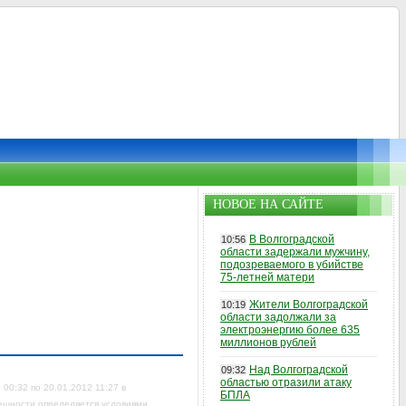
НОВОЕ НА САЙТЕ
В Волгоградской
10:56
области задержали мужчину,
подозреваемого в убийстве
75-летней матери
Жители Волгоградской
10:19
области задолжали за
электроэнергию более 635
миллионов рублей
Над Волгоградской
09:32
областью отразили атаку
00:32 по 20.01.2012 11:27 в
БПЛА
решности определяется условиями