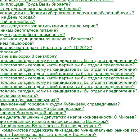
ции площади Труда Вы выбираете?
ьптуру установить на площади Ленина?
едстоящими выборами губернатора и депутатов областной думы?
 на День города?
свой автомобиль?
ению депутатов запретить митинги около мэрии?
ьникам бесплатное питание?
й думе должно быть поимённым?
имальная муниципальная пенсия в Волжском?
стием пешеходов?
рганизовал теракт в Волгограде 21.10.2013?
отопление?
стие в выборах 8 сентября?
тоялись сегодня, кому из кандидатов вы бы отдали предпочтение?
в состоялись сегодня, какой партии вы бы отдали предпочтение?
тоялись сегодня, кому из кандидатов вы бы отдали предпочтение?
в состоялись сегодня, какой партии вы бы отдали предпочтение?
в состоялись сегодня, какой партии вы бы отдали предпочтение?
тоялись сегодня, кому из кандидатов вы бы отдали предпочтение?
в состоялись сегодня, какой партии вы бы отдали предпочтение?
тоялись сегодня, кому из кандидатов вы бы отдали предпочтение?
очли бы отдыхать?
лжского (из ныне живущих)?
, вынесенный городским судом Кубанцеву, справедливым?
ерзенов с возложенными обязанностями?
енщина Волгоградской области?
лжен делать лишенный депутатской неприкосновенности О.Михеев?
ние смешанной избирательной системы в Волжском?
ой информации Волжского вы больше доверяете?
е коммунистов поддержать ликвидацию муниципальных рынков это:
Сергея Тихонова шансы стать мэром Волжского?
встретили 2013 год?