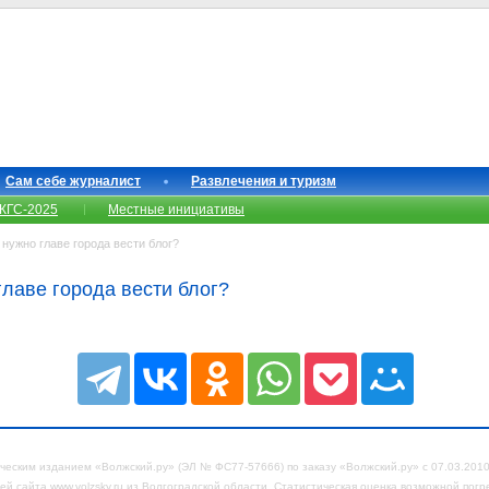
Сам себе журналист
Развлечения и туризм
КГС-2025
Местные инициативы
нужно главе города вести блог?
главе города вести блог?
еским изданием «Волжский.ру» (ЭЛ № ФС77-57666) по заказу «Волжский.ру» с 07.03.2010 
ей сайта www.volzsky.ru из Волгоградской области. Статистическая оценка возможной пог