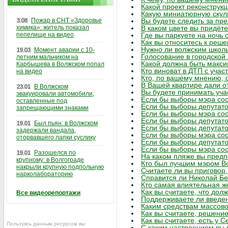
Какой проект реконструк
Какую миниатюрную скул
Пожар в СНТ «Здоровье
Вы будете следить за пр
3.08
химика»: житель показал
В каком цвете вы придёте
пепелище на видео
Где вы паркуете на ночь 
Как вы относитесь к реш
Нужно ли волжским школ
Момент аварии с 10-
19.03
Голосование в городско
летним мальчиком на
Какой должна быть макс
Карбышева в Волжском попал
Кто виноват в ДТП с уча
на видео
Кто, по вашему мнению, о
В Вашей квартире дали 
В Волжском
23.01
Вы будете принимать уча
эвакуировали автомобили,
Если бы выборы мэра сос
оставленные под
Если бы выборы депутато
запрещающими знаками
Если бы выборы мэра сос
Если бы выборы депутато
Был пьян: в Волжском
19.01
Если бы выборы депутато
задержали вандала,
Если бы выборы мэра сос
оторвавшего лапки суслику
Если бы выборы депутато
Если бы выборы мэра сос
Разошелся по
19.01
На каком пляже вы предп
крупному: в Волгограде
Кто был лучшим мэром Во
накрыли крупную подпольную
Считаете ли вы приговор
нарколабораторию
Справится ли Николай Б
Кто самая влиятельная ж
Как вы считаете, что до
Все видеорепортажи
Поддерживаете ли введе
Каким средствам массов
Как вы считаете, решени
Как вы считаете, есть у 
Пользуясь данным ресурсом вы
С каким настроением вы 