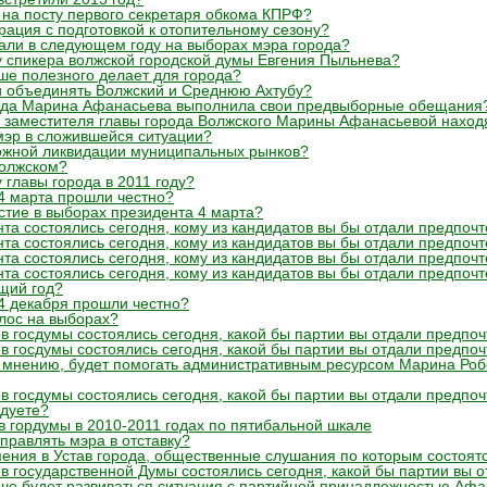
ь на посту первого секретаря обкома КПРФ?
рация с подготовкой к отопительному сезону?
вали в следующем году на выборах мэра города?
у спикера волжской городской думы Евгения Пыльнева?
ьше полезного делает для города?
ли объединять Волжский и Среднюю Ахтубу?
орода Марина Афанасьева выполнила свои предвыборные обещания
 заместителя главы города Волжского Марины Афанасьевой находя
мэр в сложившейся ситуации?
можной ликвидации муниципальных рынков?
Волжском?
 главы города в 2011 году?
 4 марта прошли честно?
стие в выборах президента 4 марта?
та состоялись сегодня, кому из кандидатов вы бы отдали предпоч
та состоялись сегодня, кому из кандидатов вы бы отдали предпоч
та состоялись сегодня, кому из кандидатов вы бы отдали предпоч
та состоялись сегодня, кому из кандидатов вы бы отдали предпоч
щий год?
 4 декабря прошли честно?
олос на выборах?
в госдумы состоялись сегодня, какой бы партии вы отдали предпо
в госдумы состоялись сегодня, какой бы партии вы отдали предпо
у мнению, будет помогать административным ресурсом Марина Роб
в госдумы состоялись сегодня, какой бы партии вы отдали предпо
едуете?
в гордумы в 2010-2011 годах по пятибальной шкале
тправлять мэра в отставку?
ения в Устав города, общественные слушания по которым состоят
в государственной Думы состоялись сегодня, какой бы партии вы 
льше будет развиваться ситуация с партийной принадлежностью Аф