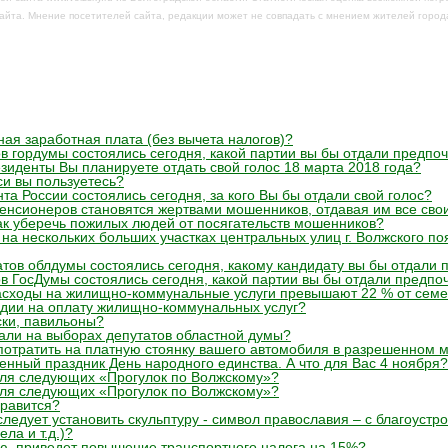
айта. Мнение посетителей сайта, редакции может не совпадать с мнением жителей город
ная заработная плата (без вычета налогов)?
в гордумы состоялись сегодня, какой партии вы бы отдали предпо
езиденты Вы планируете отдать свой голос 18 марта 2018 года?
си вы пользуетесь?
а России состоялись сегодня, за кого Вы бы отдали свой голос?
енсионеров становятся жертвами мошенников, отдавая им все сво
ак уберечь пожилых людей от посягательств мошенников?
на нескольких больших участках центральных улиц г. Волжского по
тов облдумы состоялись сегодня, какому кандидату вы бы отдали 
в ГосДумы состоялись сегодня, какой партии вы бы отдали предпо
расходы на жилищно-коммунальные услуги превышают 22 % от сем
дии на оплату жилищно-коммунальных услуг?
ки, павильоны?
вали на выборах депутатов областной думы?
 потратить на платную стоянку вашего автомобиля в разрешенном 
енный праздник День народного единства. А что для Вас 4 ноября?
для следующих «Прогулок по Волжскому»?
для следующих «Прогулок по Волжскому»?
нравится?
ледует установить скульптуру - символ православия – с благоустр
ла и т.д.)?
ю, приведет повышение транспортного налога на 15%?