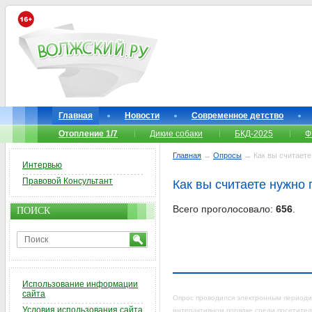
Главная
Новости
Современное детство
Отопление 1/7
Дикие собаки
БКД-2025
Ф
Главная
→
Опросы
→ Как вы считаете 
Интервью
Правовой Консультант
Как вы считаете нужно 
Всего проголосовало:
656
.
ПОИСК
Использование информации
сайта
Опрос проводился электронным периодич
Условия использования сайта
интерактивном порядке среди посетител