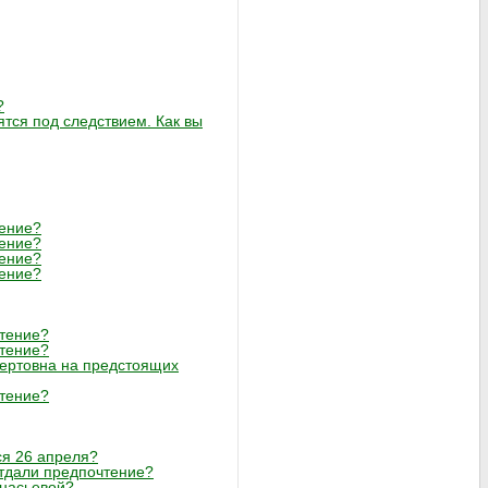
?
тся под следствием. Как вы
тение?
тение?
тение?
тение?
чтение?
чтение?
ертовна на предстоящих
чтение?
ся 26 апреля?
отдали предпочтение?
анасьевой?