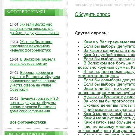
проведения опроса среди посетителей с
ФОТОРЕПОРТАЖИ
Обсудить опрос
Жители Волжского
14.04
запечатлели прекрасную
Другие опросы
:
двойную радугу после ливня
Какая у Вас среднемесяч
Жители Волжского
13.04
Если бы выборы депутато
празднуют пахсальную
За какого кандидата в пр
неделю: фоторепортаж
Какой службой заказа так
Если бы выборы президент
В Волжском зацвела
10.04
В Волжском все больше п
весна: фоторепортаж
довольно крупные суммы. К
В последнее время сразу 
Вороны, дорожки и
24.01
стоянка запрещена»
туалет: в Волжском обсудили
Если бы довыборы депута
обновление заброшенного
Если бы выборы депутато
участка сквера на улице
Знаете ли Вы, что если 
Советской
право на оформление субси
Нужны ли Волжскому киос
Трудоустройство и 3D-
22.01
За кого вы бы проголосо
печать: депутаты облдумы
Сколько денег вы готовы
оценили успехи Волжского
Приближается государств
дома соцобслуживания
Какой маршрут выбрать 
Какой маршрут выбрать 
Какой каток вам больше 
Все фоторепортажи
Где, по вашему мнению, с
поклонный крест, фигура анге
ВИДЕОРЕПОРТАЖИ
К чему, по вашему мнени