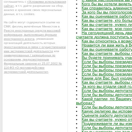
соглашаетесь с
«Условиями использования
Кого бы вы хотели видет
сайта»
, в т.ч. даёте разрешение на сбор,
Как справилась админист
анализ и хранение своих персональных
За кого бы вы проголосо
данных, в т.ч. cookies.
Как вы оцениваете работ
Как вы считаете, кто бол
На сайте могут содержаться ссылки на
Как вы считаете, нужно 
СМИ, физлиц включённые Минюстом в
Как вы считаете, мэр г
Реестр иностранных средств массовой
На сегодняшний день два
информации, выполняющих функции
считаете должна поступить 
иностранного агента
, упоминания
Как вы относитесь к воз
организаций деятельность которых
Нравится ли вам жить в 
приостановлена в связи с осуществлением
Как вы оцениваете работу
ими экстремистской деятельности
или
Как вы считаете, выборы
ликвидированных / запрещённых по
Вы будете принимать уча
основаниям, предусмотренным
Если бы выборы президен
Федеральным законом от 25.07.2002 №
Если бы выборы президен
114-ФЗ «О противодействии
Если бы выборы президен
экстремистской деятельности»
.
Если бы выборы президен
Каким для Вас был уходя
Как вы считаете, выборы
За кого вы отдали свой г
Если бы выборы депутато
Если бы выборы депутато
Какой партии, по Вашем
выборах?
Если бы выборы депутато
Какую религию вы испов
Оцените работу депутато
Как вы считаете, нужно о
Поддерживаете ли вы изм
Если бы выборы депутато
Как вы считаете, как да