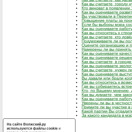
Как вы считаете, городу 
Кто виноват в появлении 
Как вы оцениваете развит
Вы участвовали в Перепи
Повышение платы за прое
Если бы выборы мэра сос
Как вы оцениваете работ
Как вы относитесь к стро
Как вы считаете, кто довё
Поддерживаете ли вы по
Оцените организацию и п
Намерены ли вы принять 
Как вы оцениваете качес
Как вы оцениваете решен
Как вы считаете, в город
Как вы оцениваете эколог
Как вы считаете, нужен л
Как вы оцениваете высту
Вы давали или брали когд
Как вы относитесь к воз
Где вы собираетесь встр
Кто, по Вашему мнению, 
Как вы думаете, чем зак
Как вы оцениваете работ
Уверены ли вы в честнос
Примите ли вы участие в
Какой партии Вы отдадит
За какого кандидата в м
На сайте Волжский.ру
используются файлы cookie
и