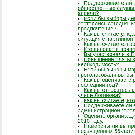
Поддерживаете ли в
общественные слушани
апреля?
Если бы выборы де
состоялись сегодня, к
предпочтение?
Как вы считаете, ка
ситуация с партийно
Как вы считаете, г
Кто виноват в появ
Вы участвовали в 
Повышение платы за
необходимость?
Если бы выборы мэр
проголосовали вы бы 
Как вы оцениваете 
последний год?
Как вы относитесь к
улице Логинова?
Как вы считаете, кт
Поддерживаете ли 
администрацией горо
Оцените организаци
2010 году.
Намерены ли вы при
посвященных 56-лети