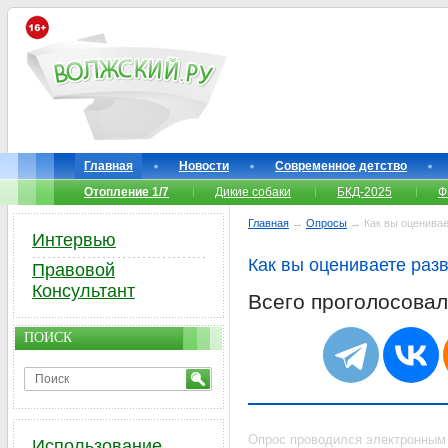
Главная
Новости
Современное детство
Отопление 1/7
Дикие собаки
БКД-2025
Ф
Главная
→
Опросы
→ Как вы оценивает
Интервью
Как вы оцениваете разв
Правовой
Консультант
Всего проголосова
ПОИСК
Опрос проводился электронным
Использование