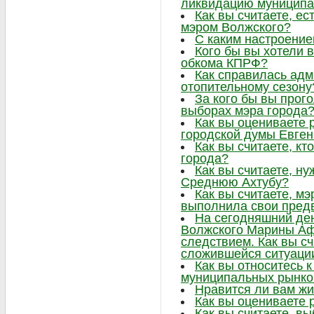
ликвидацию муниципа
Как вы считаете, ес
мэром Волжского?
С каким настроение
Кого бы вы хотели в
обкома КПРФ?
Как справилась адм
отопительному сезону
За кого бы вы прог
выборах мэра города
Как вы оцениваете 
городской думы Евге
Как вы считаете, к
города?
Как вы считаете, н
Среднюю Ахтубу?
Как вы считаете, м
выполнила свои пре
На сегодняшний ден
Волжского Марины Аф
следствием. Как вы сч
сложившейся ситуаци
Как вы относитесь 
муниципальных рынко
Нравится ли вам жи
Как вы оцениваете 
Как вы считаете, в