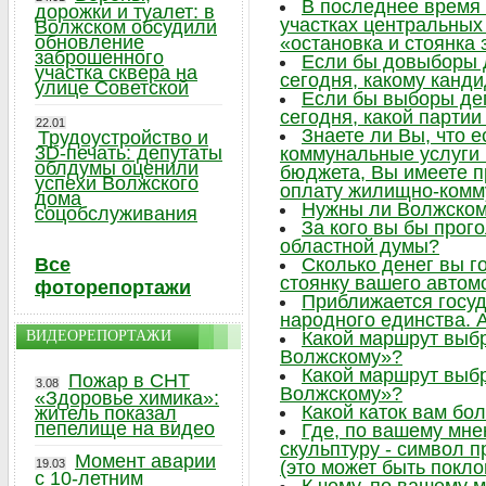
В последнее время 
дорожки и туалет: в
участках центральных 
Волжском обсудили
обновление
«остановка и стоянка
заброшенного
Если бы довыборы 
участка сквера на
сегодня, какому канд
улице Советской
Если бы выборы де
сегодня, какой парти
22.01
Знаете ли Вы, что 
Трудоустройство и
3D-печать: депутаты
коммунальные услуги
облдумы оценили
бюджета, Вы имеете п
успехи Волжского
оплату жилищно-комм
дома
Нужны ли Волжском
соцобслуживания
За кого вы бы прог
областной думы?
Все
Сколько денег вы г
стоянку вашего автом
фоторепортажи
Приближается госу
народного единства. А
ВИДЕОРЕПОРТАЖИ
Какой маршрут выб
Волжскому»?
Какой маршрут выб
Пожар в СНТ
3.08
Волжскому»?
«Здоровье химика»:
Какой каток вам бо
житель показал
пепелище на видео
Где, по вашему мне
скульптуру - символ 
Момент аварии
19.03
(это может быть поклон
с 10-летним