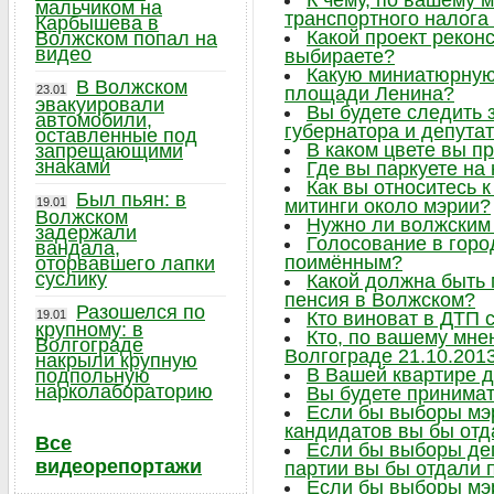
К чему, по вашему 
мальчиком на
транспортного налога
Карбышева в
Какой проект рекон
Волжском попал на
видео
выбираете?
Какую миниатюрную 
В Волжском
23.01
площади Ленина?
эвакуировали
Вы будете следить
автомобили,
губернатора и депута
оставленные под
В каком цвете вы п
запрещающими
знаками
Где вы паркуете на
Как вы относитесь 
Был пьян: в
19.01
митинги около мэрии?
Волжском
Нужно ли волжским
задержали
Голосование в горо
вандала,
поимённым?
оторвавшего лапки
суслику
Какой должна быть
пенсия в Волжском?
Разошелся по
19.01
Кто виноват в ДТП 
крупному: в
Кто, по вашему мне
Волгограде
Волгограде 21.10.201
накрыли крупную
В Вашей квартире 
подпольную
нарколабораторию
Вы будете принимат
Если бы выборы мэр
кандидатов вы бы отд
Все
Если бы выборы деп
видеорепортажи
партии вы бы отдали 
Если бы выборы мэр