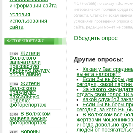
ФС77-57666) по заказу «Волжский
информации сайта
интерактивном порядке среди по
Условия
области. Статистическая оценк
использования
условиями проведения опроса с
сайта
сайта, редакции может не совпа
Обсудить опрос
ФОТОРЕПОРТАЖИ
Жители
14.04
Волжского
Другие опросы
:
запечатлели
прекрасную
Какая у Вас средне
двойную радугу
вычета налогов)?
после ливня
Если бы выборы де
Жители
сегодня, какой парти
13.04
Волжского
За какого кандидат
празднуют
отдать свой голос 18 
пахсальную
Какой службой зака
неделю:
Если бы выборы пр
фоторепортаж
сегодня, за кого Вы б
В Волжском
В Волжском все бо
10.04
зацвела весна:
жертвами мошенников,
фоторепортаж
иногда довольно круп
людей от посягательс
Вороны,
24.01