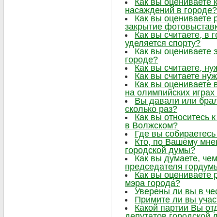
Как вы оцениваете 
насаждений в городе?
Как вы оцениваете 
закрытие фотовыстав
Как вы считаете, в
уделяется спорту?
Как вы оцениваете 
городе?
Как вы считаете, ну
Как вы считаете нуж
Как вы оцениваете 
на олимпийских играх
Вы давали или брал
сколько раз?
Как вы относитесь 
в Волжском?
Где вы собираетесь
Кто, по Вашему мне
городской думы?
Как вы думаете, че
председателя гордум
Как вы оцениваете 
мэра города?
Уверены ли вы в че
Примите ли вы учас
Какой партии Вы от
депутатов городской 