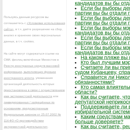
кандидатов вы бы отд
Если бы выборы деп
партии вы бы отдали 
Если бы выборы деп
Пользуясь данным ресурсом вы
партии вы бы отдали 
соглашаетесь с
«Условиями использования
Если бы выборы мэр
сайта»
, в т.ч. даёте разрешение на сбор,
кандидатов вы бы отд
анализ и хранение своих персональных
Если бы выборы деп
данных, в т.ч. cookies.
партии вы бы отдали 
Если бы выборы мэр
кандидатов вы бы отд
На сайте могут содержаться ссылки на
На каком пляже вы
СМИ, физлиц включённые Минюстом в
Кто был лучшим мэр
Реестр иностранных средств массовой
Считаете ли вы при
судом Кубанцеву, сп
информации, выполняющих функции
Справится ли Нико
иностранного агента
, упоминания
обязанностями?
организаций деятельность которых
Кто самая влиятел
приостановлена в связи с осуществлением
области?
Как вы считаете, ч
ими экстремистской деятельности
или
депутатской неприкос
ликвидированных / запрещённых по
Поддерживаете ли 
основаниям, предусмотренным
избирательной систе
Федеральным законом от 25.07.2002 №
Каким средствам м
больше доверяете?
114-ФЗ «О противодействии
Как вы считаете, р
экстремистской деятельности»
.