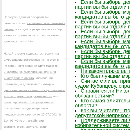
Если бы выборы деп
партии вы бы отдали 
Если бы выборы мэр
кандидатов вы бы отд
Пользуясь данным ресурсом вы
Если бы выборы деп
соглашаетесь с
«Условиями использования
партии вы бы отдали 
сайта»
, в т.ч. даёте разрешение на сбор,
Если бы выборы деп
анализ и хранение своих персональных
партии вы бы отдали 
Если бы выборы мэр
данных, в т.ч. cookies.
кандидатов вы бы отд
Если бы выборы деп
На сайте могут содержаться ссылки на
партии вы бы отдали 
СМИ, физлиц включённые Минюстом в
Если бы выборы мэр
кандидатов вы бы отд
Реестр иностранных средств массовой
На каком пляже вы
информации, выполняющих функции
Кто был лучшим мэр
иностранного агента
, упоминания
Считаете ли вы при
организаций деятельность которых
судом Кубанцеву, сп
Справится ли Нико
приостановлена в связи с осуществлением
обязанностями?
ими экстремистской деятельности
или
Кто самая влиятел
ликвидированных / запрещённых по
области?
основаниям, предусмотренным
Как вы считаете, ч
депутатской неприкос
Федеральным законом от 25.07.2002 №
Поддерживаете ли 
114-ФЗ «О противодействии
избирательной систе
экстремистской деятельности»
.