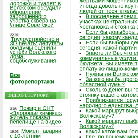
жертвами мошенников,
дорожки и туалет: в
иногда довольно круп
Волжском обсудили
людей от посягательс
обновление
заброшенного
В последнее время 
участка сквера на
участках центральных 
улице Советской
«остановка и стоянка
Если бы довыборы 
22.01
сегодня, какому канд
Трудоустройство и
Если бы выборы де
3D-печать: депутаты
облдумы оценили
сегодня, какой парти
успехи Волжского
Знаете ли Вы, что 
дома
коммунальные услуги
соцобслуживания
бюджета, Вы имеете п
оплату жилищно-комм
Нужны ли Волжском
Все
За кого вы бы прог
фоторепортажи
областной думы?
Сколько денег вы г
стоянку вашего автом
ВИДЕОРЕПОРТАЖИ
Приближается госу
народного единства. А
Пожар в СНТ
3.08
Какой маршрут выб
«Здоровье химика»:
Волжскому»?
житель показал
Какой маршрут выб
пепелище на видео
Волжскому»?
Момент аварии
Какой каток вам бо
19.03
с 10-летним
Где, по вашему мне