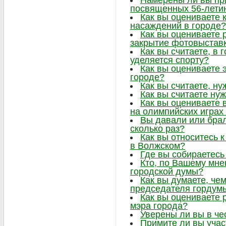
Намерены ли вы при
посвященных 56-лети
Как вы оцениваете 
насаждений в городе?
Как вы оцениваете 
закрытие фотовыстав
Как вы считаете, в
уделяется спорту?
Как вы оцениваете 
городе?
Как вы считаете, ну
Как вы считаете нуж
Как вы оцениваете 
на олимпийских играх
Вы давали или брал
сколько раз?
Как вы относитесь 
в Волжском?
Где вы собираетесь
Кто, по Вашему мне
городской думы?
Как вы думаете, че
председателя гордум
Как вы оцениваете 
мэра города?
Уверены ли вы в че
Примите ли вы учас