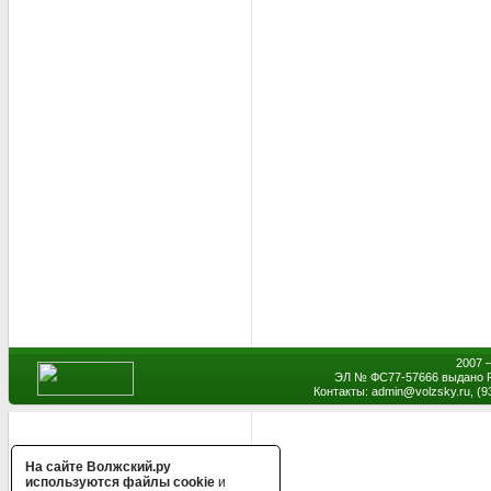
2007 
ЭЛ № ФС77-57666 выдано Р
Контакты: admin
@
volzsky.ru, (
На сайте Волжский.ру
используются файлы cookie
и