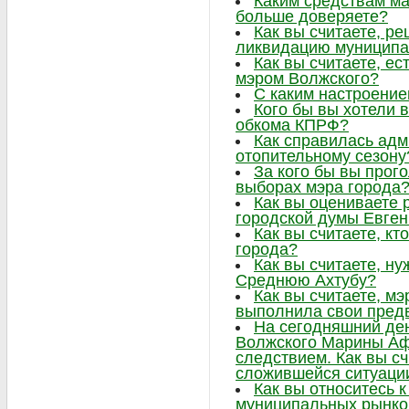
Каким средствам м
больше доверяете?
Как вы считаете, р
ликвидацию муниципа
Как вы считаете, ес
мэром Волжского?
С каким настроение
Кого бы вы хотели в
обкома КПРФ?
Как справилась адм
отопительному сезону
За кого бы вы прог
выборах мэра города
Как вы оцениваете 
городской думы Евге
Как вы считаете, к
города?
Как вы считаете, н
Среднюю Ахтубу?
Как вы считаете, м
выполнила свои пре
На сегодняшний ден
Волжского Марины Аф
следствием. Как вы сч
сложившейся ситуаци
Как вы относитесь 
муниципальных рынко