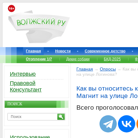
Главная
Новости
Современное детство
Отопление 1/7
Дикие собаки
БКД-2025
Ф
Главная
→
Опросы
→ Как вы о
Интервью
на улице Логинова?
Правовой
Как вы относитесь 
Консультант
Магнит на улице Л
ПОИСК
Всего проголосова
Использование