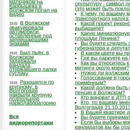
мальчиком на
скульптуру - символ 
Карбышева в
(это может быть поклон
Волжском попал на
К чему, по вашему 
видео
транспортного налога
В Волжском
Какой проект рекон
23.01
эвакуировали
выбираете?
автомобили,
Какую миниатюрную 
оставленные под
площади Ленина?
запрещающими
Вы будете следить
знаками
губернатора и депута
Был пьян: в
В каком цвете вы п
19.01
Волжском
Где вы паркуете на
задержали
Как вы относитесь 
вандала,
митинги около мэрии?
оторвавшего лапки
Нужно ли волжским
суслику
Голосование в горо
Разошелся по
поимённым?
19.01
крупному: в
Какой должна быть
Волгограде
пенсия в Волжском?
накрыли крупную
Кто виноват в ДТП 
подпольную
Кто, по вашему мне
нарколабораторию
Волгограде 21.10.201
В Вашей квартире 
Все
Вы будете принимат
Если бы выборы мэр
видеорепортажи
кандидатов вы бы отд