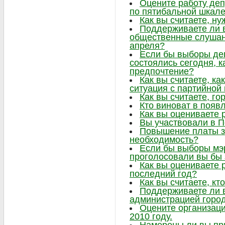
Оцените работу деп
по пятибальной шкал
Как вы считаете, ну
Поддерживаете ли в
общественные слушани
апреля?
Если бы выборы де
состоялись сегодня, к
предпочтение?
Как вы считаете, ка
ситуация с партийно
Как вы считаете, г
Кто виноват в появ
Как вы оцениваете 
Вы участвовали в 
Повышение платы за
необходимость?
Если бы выборы мэр
проголосовали вы бы 
Как вы оцениваете 
последний год?
Как вы считаете, кт
Поддерживаете ли 
администрацией горо
Оцените организаци
2010 году.