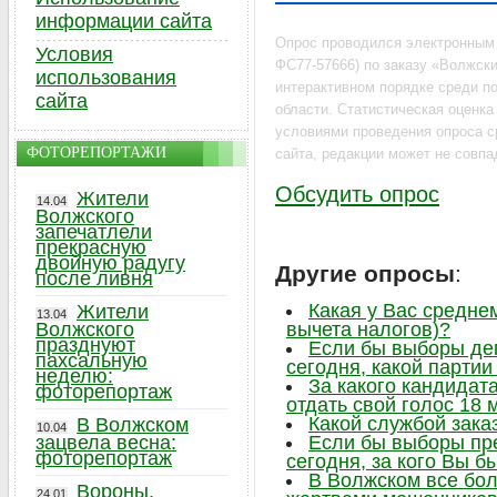
информации сайта
Опрос проводился электронным
Условия
ФС77-57666) по заказу «Волжский
использования
интерактивном порядке среди по
сайта
области. Статистическая оценк
условиями проведения опроса с
ФОТОРЕПОРТАЖИ
сайта, редакции может не совпа
Обсудить опрос
Жители
14.04
Волжского
запечатлели
прекрасную
двойную радугу
Другие опросы
:
после ливня
Какая у Вас средне
Жители
13.04
Волжского
вычета налогов)?
празднуют
Если бы выборы де
пахсальную
сегодня, какой парти
неделю:
За какого кандидат
фоторепортаж
отдать свой голос 18 
Какой службой зака
В Волжском
10.04
зацвела весна:
Если бы выборы пр
фоторепортаж
сегодня, за кого Вы б
В Волжском все бо
Вороны,
24.01