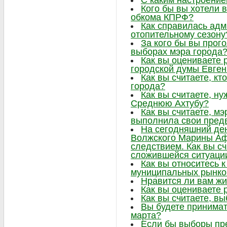
С каким настроение
Кого бы вы хотели в
обкома КПРФ?
Как справилась адм
отопительному сезону
За кого бы вы прог
выборах мэра города
Как вы оцениваете 
городской думы Евге
Как вы считаете, к
города?
Как вы считаете, н
Среднюю Ахтубу?
Как вы считаете, м
выполнила свои пре
На сегодняшний ден
Волжского Марины Аф
следствием. Как вы сч
сложившейся ситуаци
Как вы относитесь 
муниципальных рынко
Нравится ли вам жи
Как вы оцениваете 
Как вы считаете, в
Вы будете принимат
марта?
Если бы выборы пре