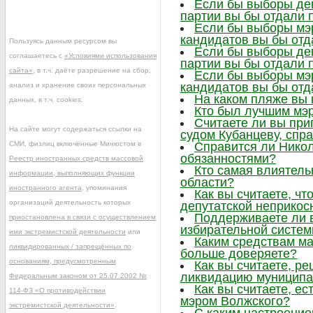
Если бы выборы деп
партии вы бы отдали 
Если бы выборы мэр
кандидатов вы бы отд
Пользуясь данным ресурсом вы
Если бы выборы деп
соглашаетесь с
«Условиями использования
партии вы бы отдали 
сайта»
, в т.ч. даёте разрешение на сбор,
Если бы выборы мэр
кандидатов вы бы отд
анализ и хранение своих персональных
На каком пляже вы
данных, в т.ч. cookies.
Кто был лучшим мэр
Считаете ли вы при
На сайте могут содержаться ссылки на
судом Кубанцеву, сп
СМИ, физлиц включённые Минюстом в
Справится ли Нико
обязанностями?
Реестр иностранных средств массовой
Кто самая влиятел
информации, выполняющих функции
области?
иностранного агента
, упоминания
Как вы считаете, ч
организаций деятельность которых
депутатской неприкос
Поддерживаете ли 
приостановлена в связи с осуществлением
избирательной систе
ими экстремистской деятельности
или
Каким средствам м
ликвидированных / запрещённых по
больше доверяете?
основаниям, предусмотренным
Как вы считаете, р
ликвидацию муниципа
Федеральным законом от 25.07.2002 №
Как вы считаете, ес
114-ФЗ «О противодействии
мэром Волжского?
экстремистской деятельности»
.