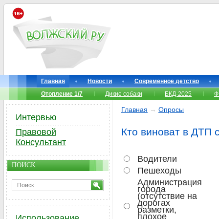
Главная
Новости
Современное детство
Отопление 1/7
Дикие собаки
БКД-2025
Ф
Главная
→
Опросы
Интервью
Кто виноват в ДТП 
Правовой
Консультант
Водители
ПОИСК
Пешеходы
Администрация
города
(отсутствие на
дорогах
разметки,
плохое
Использование