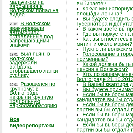
мальчиком на
выбираете?
Карбышева в
Какую миниатюрную 
Волжском попал на
площади Ленина?
видео
Вы будете следить
В Волжском
губернатора и депута
23.01
эвакуировали
В каком цвете вы п
автомобили,
Где вы паркуете на
оставленные под
Как вы относитесь 
запрещающими
митинги около мэрии?
знаками
Нужно ли волжским
Был пьян: в
Голосование в горо
19.01
Волжском
поимённым?
задержали
Какой должна быть
вандала,
пенсия в Волжском?
оторвавшего лапки
Кто, по вашему мне
суслику
Волгограде 21.10.201
Разошелся по
В Вашей квартире 
19.01
крупному: в
Вы будете принимат
Волгограде
Если бы выборы мэр
накрыли крупную
кандидатов вы бы отд
подпольную
Если бы выборы деп
нарколабораторию
партии вы бы отдали 
Если бы выборы мэр
Все
кандидатов вы бы отд
Если бы выборы деп
видеорепортажи
партии вы бы отдали 