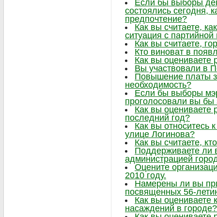
Если бы выборы де
состоялись сегодня, к
предпочтение?
Как вы считаете, ка
ситуация с партийно
Как вы считаете, г
Кто виноват в появ
Как вы оцениваете 
Вы участвовали в 
Повышение платы за
необходимость?
Если бы выборы мэр
проголосовали вы бы 
Как вы оцениваете 
последний год?
Как вы относитесь к
улице Логинова?
Как вы считаете, кт
Поддерживаете ли 
администрацией горо
Оцените организаци
2010 году.
Намерены ли вы при
посвященных 56-лети
Как вы оцениваете 
насаждений в городе?
Как вы оцениваете 