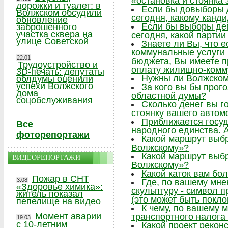
«остановка и стоянка
дорожки и туалет: в
Если бы довыборы 
Волжском обсудили
сегодня, какому канд
обновление
Если бы выборы де
заброшенного
участка сквера на
сегодня, какой парти
улице Советской
Знаете ли Вы, что 
коммунальные услуги
22.01
бюджета, Вы имеете п
Трудоустройство и
оплату жилищно-комм
3D-печать: депутаты
Нужны ли Волжском
облдумы оценили
успехи Волжского
За кого вы бы прог
дома
областной думы?
соцобслуживания
Сколько денег вы г
стоянку вашего автом
Приближается госу
Все
народного единства. А
фоторепортажи
Какой маршрут выб
Волжскому»?
Какой маршрут выб
ВИДЕОРЕПОРТАЖИ
Волжскому»?
Какой каток вам бо
Пожар в СНТ
3.08
Где, по вашему мне
«Здоровье химика»:
скульптуру - символ 
житель показал
(это может быть поклон
пепелище на видео
К чему, по вашему 
Момент аварии
транспортного налога
19.03
с 10-летним
Какой проект рекон