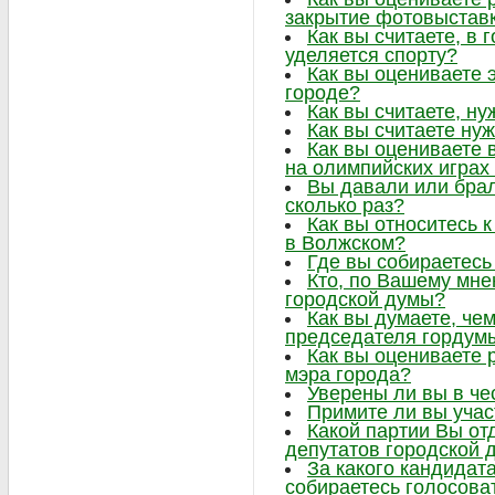
закрытие фотовыстав
Как вы считаете, в
уделяется спорту?
Как вы оцениваете 
городе?
Как вы считаете, ну
Как вы считаете нуж
Как вы оцениваете 
на олимпийских играх
Вы давали или брал
сколько раз?
Как вы относитесь 
в Волжском?
Где вы собираетесь
Кто, по Вашему мне
городской думы?
Как вы думаете, че
председателя гордум
Как вы оцениваете 
мэра города?
Уверены ли вы в че
Примите ли вы учас
Какой партии Вы от
депутатов городской 
За какого кандидат
собираетесь голосова