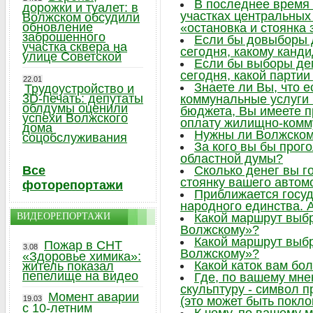
В последнее время 
дорожки и туалет: в
участках центральных 
Волжском обсудили
обновление
«остановка и стоянка
заброшенного
Если бы довыборы 
участка сквера на
сегодня, какому канд
улице Советской
Если бы выборы де
сегодня, какой парти
22.01
Знаете ли Вы, что 
Трудоустройство и
3D-печать: депутаты
коммунальные услуги
облдумы оценили
бюджета, Вы имеете п
успехи Волжского
оплату жилищно-комм
дома
Нужны ли Волжском
соцобслуживания
За кого вы бы прог
областной думы?
Все
Сколько денег вы г
стоянку вашего автом
фоторепортажи
Приближается госу
народного единства. А
ВИДЕОРЕПОРТАЖИ
Какой маршрут выб
Волжскому»?
Какой маршрут выб
Пожар в СНТ
3.08
Волжскому»?
«Здоровье химика»:
Какой каток вам бо
житель показал
пепелище на видео
Где, по вашему мне
скульптуру - символ 
Момент аварии
19.03
(это может быть поклон
с 10-летним