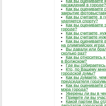
Как вы оцениваете 
насаждений в городе?
Как вы оцениваете 
закрытие фотовыстав
Как вы считаете, в
уделяется спорту?
Как вы оцениваете 
городе?
Как вы считаете, ну
Как вы считаете нуж
Как вы оцениваете 
на олимпийских играх
Вы давали или брал
сколько раз?
Как вы относитесь 
в Волжском?
Где вы собираетесь
Кто, по Вашему мне
городской думы?
Как вы думаете, че
председателя гордум
Как вы оцениваете 
мэра города?
Уверены ли вы в че
Примите ли вы учас
Какой партии Вы от
депутатов городской 