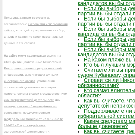
кандидатов вы бы отд
Если бы выборы деп
партии вы бы отдали 
Если бы выборы деп
Пользуясь данным ресурсом вы
партии вы бы отдали 
соглашаетесь с
«Условиями использования
Если бы выборы мэр
сайта»
, в т.ч. даёте разрешение на сбор,
кандидатов вы бы отд
анализ и хранение своих персональных
Если бы выборы деп
данных, в т.ч. cookies.
партии вы бы отдали 
Если бы выборы мэр
кандидатов вы бы отд
На сайте могут содержаться ссылки на
На каком пляже вы
СМИ, физлиц включённые Минюстом в
Кто был лучшим мэр
Реестр иностранных средств массовой
Считаете ли вы при
судом Кубанцеву, сп
информации, выполняющих функции
Справится ли Нико
иностранного агента
, упоминания
обязанностями?
организаций деятельность которых
Кто самая влиятел
приостановлена в связи с осуществлением
области?
Как вы считаете, ч
ими экстремистской деятельности
или
депутатской неприкос
ликвидированных / запрещённых по
Поддерживаете ли 
основаниям, предусмотренным
избирательной систе
Федеральным законом от 25.07.2002 №
Каким средствам м
больше доверяете?
114-ФЗ «О противодействии
Как вы считаете, р
экстремистской деятельности»
.