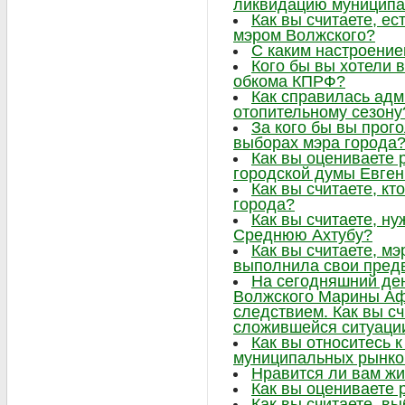
ликвидацию муниципа
Как вы считаете, ес
мэром Волжского?
С каким настроение
Кого бы вы хотели в
обкома КПРФ?
Как справилась адм
отопительному сезону
За кого бы вы прог
выборах мэра города
Как вы оцениваете 
городской думы Евге
Как вы считаете, к
города?
Как вы считаете, н
Среднюю Ахтубу?
Как вы считаете, м
выполнила свои пре
На сегодняшний ден
Волжского Марины Аф
следствием. Как вы сч
сложившейся ситуаци
Как вы относитесь 
муниципальных рынко
Нравится ли вам жи
Как вы оцениваете 
Как вы считаете, в