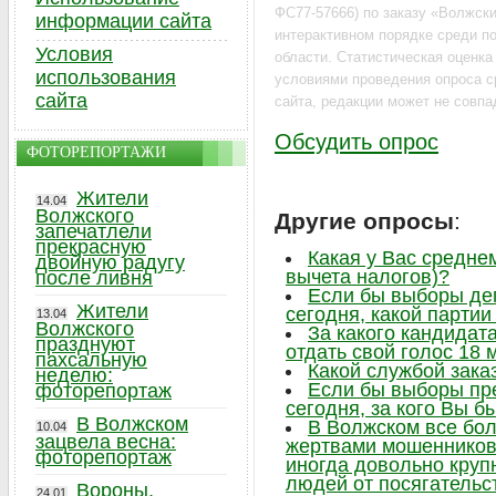
ФС77-57666) по заказу «Волжский
информации сайта
интерактивном порядке среди по
Условия
области. Статистическая оценк
использования
условиями проведения опроса с
сайта
сайта, редакции может не совпа
Обсудить опрос
ФОТОРЕПОРТАЖИ
Жители
14.04
Волжского
Другие опросы
:
запечатлели
прекрасную
Какая у Вас средне
двойную радугу
вычета налогов)?
после ливня
Если бы выборы де
Жители
сегодня, какой парти
13.04
Волжского
За какого кандидат
празднуют
отдать свой голос 18 
пахсальную
Какой службой зака
неделю:
Если бы выборы пр
фоторепортаж
сегодня, за кого Вы б
В Волжском
В Волжском все бо
10.04
зацвела весна:
жертвами мошенников,
фоторепортаж
иногда довольно круп
людей от посягательс
Вороны,
24.01