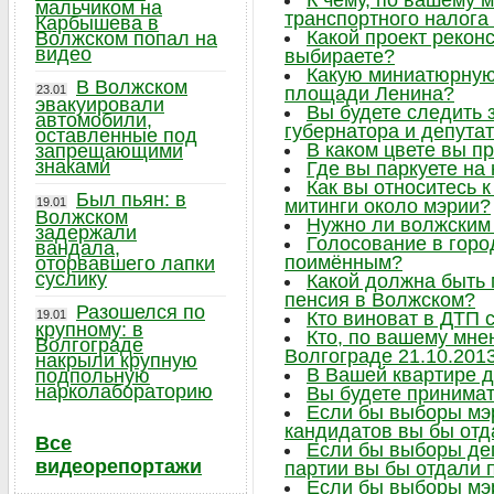
К чему, по вашему 
мальчиком на
транспортного налога
Карбышева в
Какой проект рекон
Волжском попал на
видео
выбираете?
Какую миниатюрную 
В Волжском
23.01
площади Ленина?
эвакуировали
Вы будете следить
автомобили,
губернатора и депута
оставленные под
В каком цвете вы п
запрещающими
знаками
Где вы паркуете на
Как вы относитесь 
Был пьян: в
19.01
митинги около мэрии?
Волжском
Нужно ли волжским
задержали
Голосование в горо
вандала,
поимённым?
оторвавшего лапки
суслику
Какой должна быть
пенсия в Волжском?
Разошелся по
19.01
Кто виноват в ДТП 
крупному: в
Кто, по вашему мне
Волгограде
Волгограде 21.10.201
накрыли крупную
В Вашей квартире 
подпольную
нарколабораторию
Вы будете принимат
Если бы выборы мэр
кандидатов вы бы отд
Все
Если бы выборы деп
видеорепортажи
партии вы бы отдали 
Если бы выборы мэр