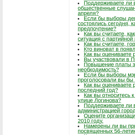
Поддерживаете ли в
общественные слушани
апреля?
Если бы выборы де
состоялись сегодня, к
предпочтение?
Как вы считаете, ка
ситуация с партийно
Как вы считаете, г
Кто виноват в появ
Как вы оцениваете 
Вы участвовали в 
Повышение платы за
необходимость?
Если бы выборы мэр
проголосовали вы бы 
Как вы оцениваете 
последний год?
Как вы относитесь к
улице Логинова?
Поддерживаете ли 
администрацией горо
Оцените организаци
2010 году.
Намерены ли вы при
посвященных 56-лети