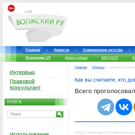
Главная
Новости
Современное детство
Отопление 1/7
Дикие собаки
БКД-2025
Ф
Главная
→
Опросы
→ Как вы считаете,
Интервью
Как вы считаете, кто д
Правовой
Консультант
Всего проголосова
ПОИСК
Опрос проводился электронным
Использование