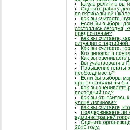
Какую религию вы 
Оцените работу деп
по пятибальной шкал
Как вы считаете, ну
Если бы выборы де
состоялись сегодня, к
предпочтение?
Как вы считаете, ка
ситуация с партийно
Как вы считаете, г
Кто виноват в появ
Как вы оцениваете 
Вы участвовали в 
Повышение платы за
необходимость?
Если бы выборы мэр
проголосовали вы бы 
Как вы оцениваете 
последний год?
Как вы относитесь к
улице Логинова?
Как вы считаете, кт
Поддерживаете ли 
администрацией горо
Оцените организаци
2010 году.