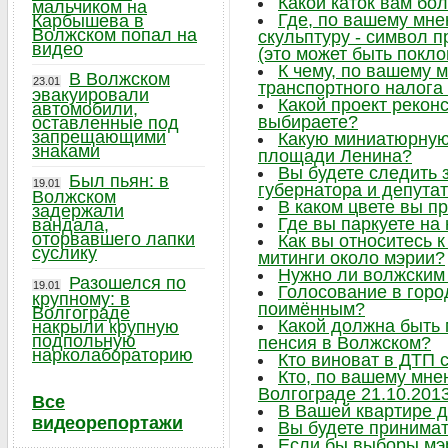
Какой каток вам бо
мальчиком на
Где, по вашему мне
Карбышева в
Волжском попал на
скульптуру - символ 
видео
(это может быть поклон
К чему, по вашему 
В Волжском
23.01
транспортного налога
эвакуировали
Какой проект рекон
автомобили,
выбираете?
оставленные под
запрещающими
Какую миниатюрную 
знаками
площади Ленина?
Вы будете следить
Был пьян: в
19.01
губернатора и депута
Волжском
В каком цвете вы п
задержали
Где вы паркуете на
вандала,
оторвавшего лапки
Как вы относитесь 
суслику
митинги около мэрии?
Нужно ли волжским
Разошелся по
19.01
Голосование в горо
крупному: в
поимённым?
Волгограде
Какой должна быть
накрыли крупную
подпольную
пенсия в Волжском?
нарколабораторию
Кто виноват в ДТП 
Кто, по вашему мне
Волгограде 21.10.201
Все
В Вашей квартире 
видеорепортажи
Вы будете принимат
Если бы выборы мэр