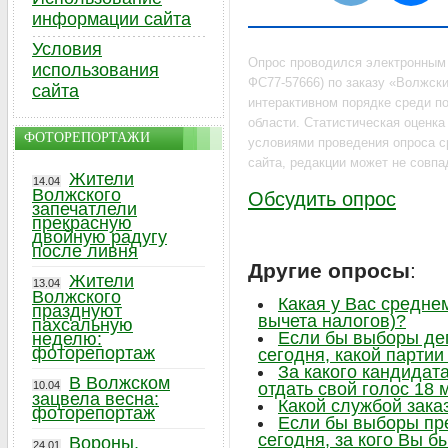
информации сайта
Условия
Опрос проводился электронным
использования
ФС77-57666) по заказу «Волжский
сайта
интерактивном порядке среди по
области. Статистическая оценк
ФОТОРЕПОРТАЖИ
условиями проведения опроса с
сайта, редакции может не совпа
Жители
14.04
Волжского
Обсудить опрос
запечатлели
прекрасную
двойную радугу
после ливня
Другие опросы
:
Жители
13.04
Волжского
Какая у Вас средне
празднуют
вычета налогов)?
пахсальную
Если бы выборы де
неделю:
фоторепортаж
сегодня, какой парти
За какого кандидат
В Волжском
10.04
отдать свой голос 18 
зацвела весна:
Какой службой зака
фоторепортаж
Если бы выборы пр
сегодня, за кого Вы б
Вороны,
24.01