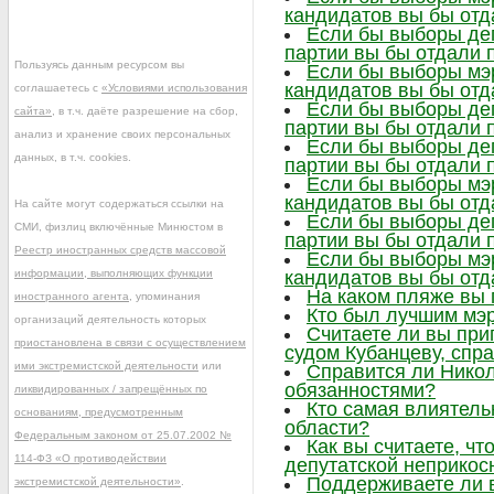
кандидатов вы бы отд
Если бы выборы деп
партии вы бы отдали 
Пользуясь данным ресурсом вы
Если бы выборы мэр
кандидатов вы бы отд
соглашаетесь с
«Условиями использования
Если бы выборы деп
сайта»
, в т.ч. даёте разрешение на сбор,
партии вы бы отдали 
анализ и хранение своих персональных
Если бы выборы деп
данных, в т.ч. cookies.
партии вы бы отдали 
Если бы выборы мэр
кандидатов вы бы отд
На сайте могут содержаться ссылки на
Если бы выборы деп
СМИ, физлиц включённые Минюстом в
партии вы бы отдали 
Реестр иностранных средств массовой
Если бы выборы мэр
информации, выполняющих функции
кандидатов вы бы отд
На каком пляже вы
иностранного агента
, упоминания
Кто был лучшим мэр
организаций деятельность которых
Считаете ли вы при
приостановлена в связи с осуществлением
судом Кубанцеву, сп
ими экстремистской деятельности
или
Справится ли Нико
обязанностями?
ликвидированных / запрещённых по
Кто самая влиятел
основаниям, предусмотренным
области?
Федеральным законом от 25.07.2002 №
Как вы считаете, ч
114-ФЗ «О противодействии
депутатской неприкос
Поддерживаете ли 
экстремистской деятельности»
.