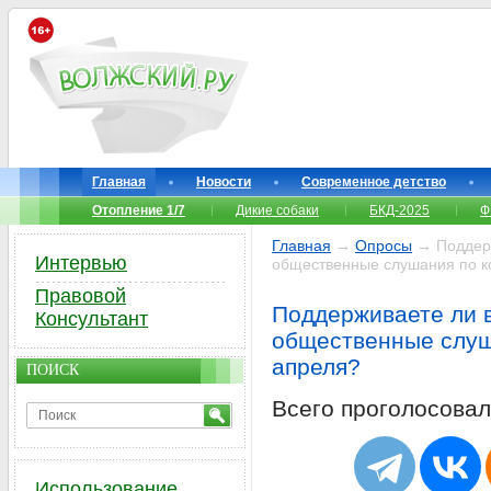
Главная
Новости
Современное детство
Отопление 1/7
Дикие собаки
БКД-2025
Ф
Главная
→
Опросы
→ Поддерж
Интервью
общественные слушания по к
Правовой
Поддерживаете ли в
Консультант
общественные слуш
апреля?
ПОИСК
Всего проголосова
Использование