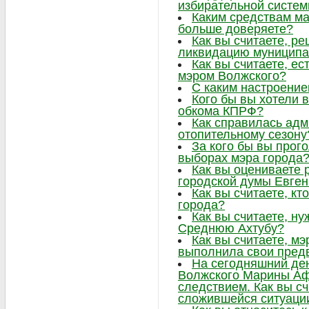
избирательной систе
Каким средствам м
больше доверяете?
Как вы считаете, р
ликвидацию муниципа
Как вы считаете, ес
мэром Волжского?
С каким настроение
Кого бы вы хотели в
обкома КПРФ?
Как справилась адм
отопительному сезону
За кого бы вы прог
выборах мэра города
Как вы оцениваете 
городской думы Евге
Как вы считаете, к
города?
Как вы считаете, н
Среднюю Ахтубу?
Как вы считаете, м
выполнила свои пре
На сегодняшний ден
Волжского Марины Аф
следствием. Как вы сч
сложившейся ситуаци