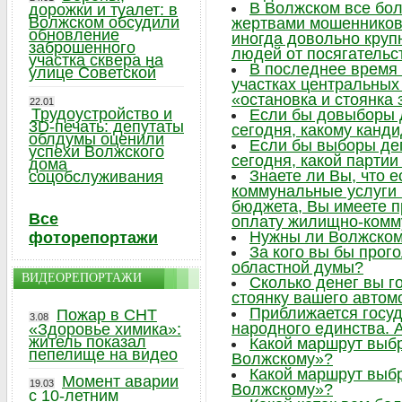
В Волжском все бо
дорожки и туалет: в
Волжском обсудили
жертвами мошенников,
обновление
иногда довольно круп
заброшенного
людей от посягательс
участка сквера на
В последнее время 
улице Советской
участках центральных 
«остановка и стоянка
22.01
Трудоустройство и
Если бы довыборы 
3D-печать: депутаты
сегодня, какому канд
облдумы оценили
Если бы выборы де
успехи Волжского
сегодня, какой парти
дома
Знаете ли Вы, что 
соцобслуживания
коммунальные услуги
бюджета, Вы имеете п
Все
оплату жилищно-комм
Нужны ли Волжском
фоторепортажи
За кого вы бы прог
областной думы?
ВИДЕОРЕПОРТАЖИ
Сколько денег вы г
стоянку вашего автом
Приближается госу
Пожар в СНТ
3.08
народного единства. А
«Здоровье химика»:
житель показал
Какой маршрут выб
пепелище на видео
Волжскому»?
Какой маршрут выб
Момент аварии
19.03
Волжскому»?
с 10-летним