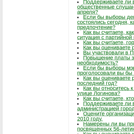
Поддерживаете ли в
общественные слушани
апреля?
Если бы выборы де
состоялись сегодня, к
предпочтение?
Как вы считаете, ка
ситуация с партийно
Как вы считаете, г
Как вы оцениваете 
Вы участвовали в 
Повышение платы за
необходимость?
Если бы выборы мэр
проголосовали вы бы 
Как вы оцениваете 
последний год?
Как вы относитесь к
улице Логинова?
Как вы считаете, кт
Поддерживаете ли 
администрацией горо
Оцените организаци
2010 году.
Намерены ли вы при
посвященных 56-лети