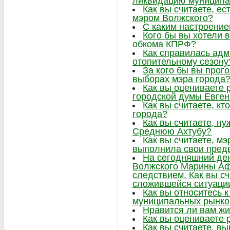
ликвидацию муниципа
Как вы считаете, ес
мэром Волжского?
С каким настроение
Кого бы вы хотели в
обкома КПРФ?
Как справилась адм
отопительному сезону
За кого бы вы прог
выборах мэра города
Как вы оцениваете 
городской думы Евге
Как вы считаете, к
города?
Как вы считаете, н
Среднюю Ахтубу?
Как вы считаете, м
выполнила свои пре
На сегодняшний ден
Волжского Марины Аф
следствием. Как вы сч
сложившейся ситуаци
Как вы относитесь 
муниципальных рынко
Нравится ли вам жи
Как вы оцениваете 
Как вы считаете, в