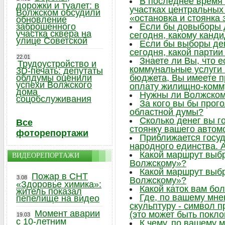
В последнее время 
дорожки и туалет: в
участках центральных 
Волжском обсудили
«остановка и стоянка
обновление
заброшенного
Если бы довыборы 
участка сквера на
сегодня, какому канд
улице Советской
Если бы выборы де
сегодня, какой парти
22.01
Знаете ли Вы, что 
Трудоустройство и
коммунальные услуги
3D-печать: депутаты
облдумы оценили
бюджета, Вы имеете п
успехи Волжского
оплату жилищно-комм
дома
Нужны ли Волжском
соцобслуживания
За кого вы бы прог
областной думы?
Сколько денег вы г
Все
стоянку вашего автом
фоторепортажи
Приближается госу
народного единства. А
Какой маршрут выб
ВИДЕОРЕПОРТАЖИ
Волжскому»?
Какой маршрут выб
Пожар в СНТ
3.08
Волжскому»?
«Здоровье химика»:
Какой каток вам бо
житель показал
Где, по вашему мне
пепелище на видео
скульптуру - символ 
Момент аварии
(это может быть поклон
19.03
с 10-летним
К чему, по вашему 