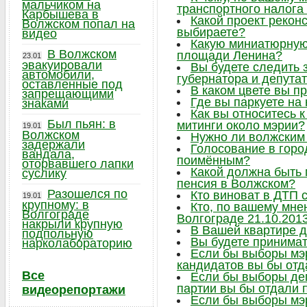
мальчиком на
транспортного налога
Карбышева в
Какой проект рекон
Волжском попал на
выбираете?
видео
Какую миниатюрную 
В Волжском
площади Ленина?
23.01
эвакуировали
Вы будете следить
автомобили,
губернатора и депута
оставленные под
В каком цвете вы п
запрещающими
Где вы паркуете на
знаками
Как вы относитесь 
Был пьян: в
митинги около мэрии?
19.01
Волжском
Нужно ли волжским
задержали
Голосование в горо
вандала,
поимённым?
оторвавшего лапки
Какой должна быть
суслику
пенсия в Волжском?
Разошелся по
Кто виноват в ДТП 
19.01
крупному: в
Кто, по вашему мне
Волгограде
Волгограде 21.10.201
накрыли крупную
В Вашей квартире 
подпольную
Вы будете принимат
нарколабораторию
Если бы выборы мэр
кандидатов вы бы отд
Все
Если бы выборы деп
партии вы бы отдали 
видеорепортажи
Если бы выборы мэр