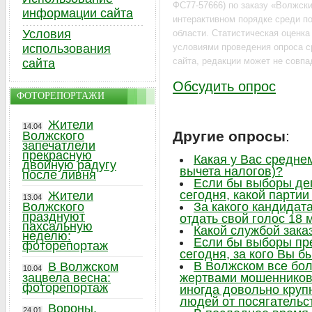
ФС77-57666) по заказу «Волжский
информации сайта
интерактивном порядке среди по
Условия
области. Статистическая оценк
использования
условиями проведения опроса с
сайта
сайта, редакции может не совпа
Обсудить опрос
ФОТОРЕПОРТАЖИ
Жители
14.04
Другие опросы
:
Волжского
запечатлели
прекрасную
Какая у Вас средне
двойную радугу
вычета налогов)?
после ливня
Если бы выборы де
сегодня, какой парти
Жители
13.04
Волжского
За какого кандидат
празднуют
отдать свой голос 18 
пахсальную
Какой службой зака
неделю:
Если бы выборы пр
фоторепортаж
сегодня, за кого Вы б
В Волжском все бо
В Волжском
10.04
зацвела весна:
жертвами мошенников,
фоторепортаж
иногда довольно круп
людей от посягательс
Вороны,
24.01