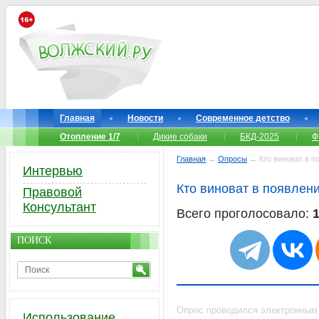
Главная
Новости
Современное детство
Отопление 1/7
Дикие собаки
БКД-2025
Ф
Главная
→
Опросы
→ Кто виноват в по
Интервью
Кто виноват в появлени
Правовой
Консультант
Всего проголосовало:
ПОИСК
Опрос проводился электронным
Использование