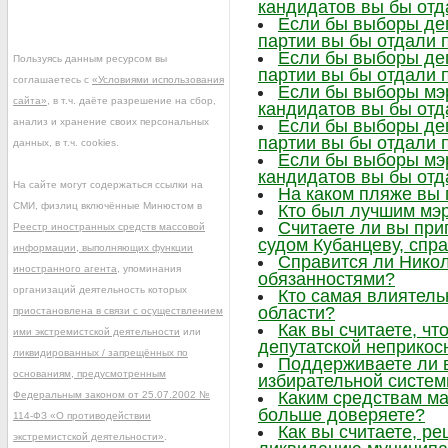
кандидатов вы бы отд
Если бы выборы деп
партии вы бы отдали 
Если бы выборы деп
Пользуясь данным ресурсом вы
партии вы бы отдали 
соглашаетесь с
«Условиями использования
Если бы выборы мэр
сайта»
, в т.ч. даёте разрешение на сбор,
кандидатов вы бы отд
анализ и хранение своих персональных
Если бы выборы деп
партии вы бы отдали 
данных, в т.ч. cookies.
Если бы выборы мэр
кандидатов вы бы отд
На сайте могут содержаться ссылки на
На каком пляже вы
СМИ, физлиц включённые Минюстом в
Кто был лучшим мэр
Считаете ли вы при
Реестр иностранных средств массовой
судом Кубанцеву, сп
информации, выполняющих функции
Справится ли Нико
иностранного агента
, упоминания
обязанностями?
организаций деятельность которых
Кто самая влиятел
области?
приостановлена в связи с осуществлением
Как вы считаете, ч
ими экстремистской деятельности
или
депутатской неприкос
ликвидированных / запрещённых по
Поддерживаете ли 
основаниям, предусмотренным
избирательной систе
Каким средствам м
Федеральным законом от 25.07.2002 №
больше доверяете?
114-ФЗ «О противодействии
Как вы считаете, р
экстремистской деятельности»
.