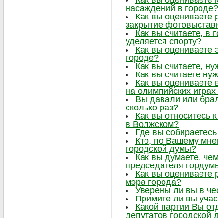
Как вы оцениваете 
насаждений в городе?
Как вы оцениваете 
закрытие фотовыстав
Как вы считаете, в
уделяется спорту?
Как вы оцениваете 
городе?
Как вы считаете, ну
Как вы считаете нуж
Как вы оцениваете 
на олимпийских играх
Вы давали или брал
сколько раз?
Как вы относитесь 
в Волжском?
Где вы собираетесь
Кто, по Вашему мне
городской думы?
Как вы думаете, че
председателя гордум
Как вы оцениваете 
мэра города?
Уверены ли вы в че
Примите ли вы учас
Какой партии Вы от
депутатов городской 