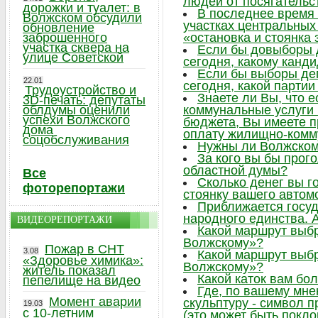
людей от посягательс
дорожки и туалет: в
В последнее время 
Волжском обсудили
участках центральных 
обновление
заброшенного
«остановка и стоянка
участка сквера на
Если бы довыборы 
улице Советской
сегодня, какому канд
Если бы выборы де
22.01
сегодня, какой парти
Трудоустройство и
Знаете ли Вы, что 
3D-печать: депутаты
облдумы оценили
коммунальные услуги
успехи Волжского
бюджета, Вы имеете п
дома
оплату жилищно-комм
соцобслуживания
Нужны ли Волжском
За кого вы бы прог
областной думы?
Все
Сколько денег вы г
фоторепортажи
стоянку вашего автом
Приближается госу
народного единства. А
ВИДЕОРЕПОРТАЖИ
Какой маршрут выб
Волжскому»?
Пожар в СНТ
3.08
Какой маршрут выб
«Здоровье химика»:
Волжскому»?
житель показал
Какой каток вам бо
пепелище на видео
Где, по вашему мне
Момент аварии
скульптуру - символ 
19.03
с 10-летним
(это может быть поклон