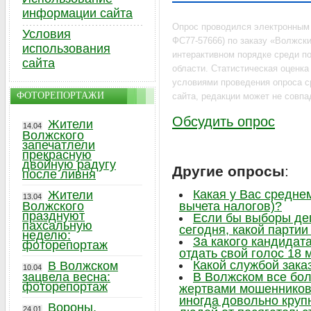
информации сайта
Опрос проводился электронным
Условия
ФС77-57666) по заказу «Волжский
использования
интерактивном порядке среди по
сайта
области. Статистическая оценк
условиями проведения опроса с
ФОТОРЕПОРТАЖИ
сайта, редакции может не совпа
Обсудить опрос
Жители
14.04
Волжского
запечатлели
прекрасную
двойную радугу
Другие опросы
:
после ливня
Какая у Вас средне
Жители
13.04
Волжского
вычета налогов)?
празднуют
Если бы выборы де
пахсальную
сегодня, какой парти
неделю:
За какого кандидат
фоторепортаж
отдать свой голос 18 
Какой службой зака
В Волжском
10.04
зацвела весна:
В Волжском все бо
фоторепортаж
жертвами мошенников,
иногда довольно круп
Вороны,
24.01