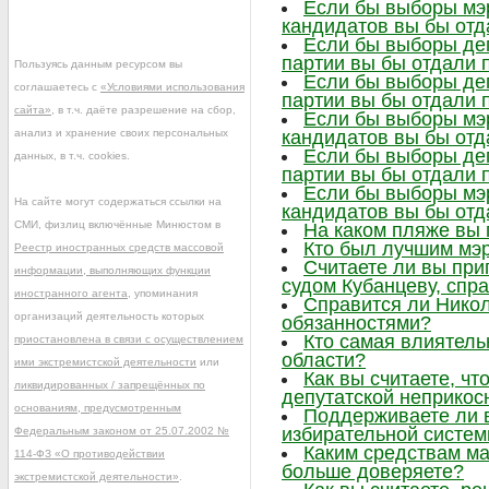
Если бы выборы мэр
кандидатов вы бы отд
Если бы выборы деп
партии вы бы отдали 
Пользуясь данным ресурсом вы
Если бы выборы деп
соглашаетесь с
«Условиями использования
партии вы бы отдали 
сайта»
, в т.ч. даёте разрешение на сбор,
Если бы выборы мэр
анализ и хранение своих персональных
кандидатов вы бы отд
Если бы выборы деп
данных, в т.ч. cookies.
партии вы бы отдали 
Если бы выборы мэр
На сайте могут содержаться ссылки на
кандидатов вы бы отд
СМИ, физлиц включённые Минюстом в
На каком пляже вы
Кто был лучшим мэр
Реестр иностранных средств массовой
Считаете ли вы при
информации, выполняющих функции
судом Кубанцеву, сп
иностранного агента
, упоминания
Справится ли Нико
организаций деятельность которых
обязанностями?
Кто самая влиятел
приостановлена в связи с осуществлением
области?
ими экстремистской деятельности
или
Как вы считаете, ч
ликвидированных / запрещённых по
депутатской неприкос
основаниям, предусмотренным
Поддерживаете ли 
избирательной систе
Федеральным законом от 25.07.2002 №
Каким средствам м
114-ФЗ «О противодействии
больше доверяете?
экстремистской деятельности»
.