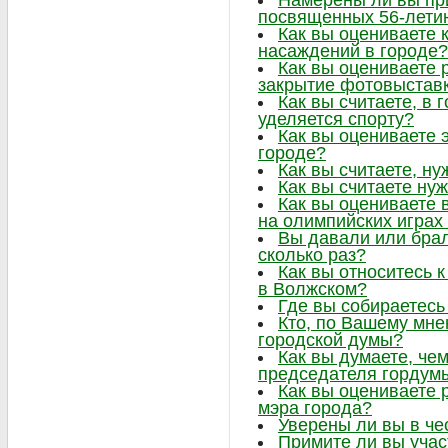
Намерены ли вы при
посвященных 56-лети
Как вы оцениваете 
насаждений в городе?
Как вы оцениваете 
закрытие фотовыстав
Как вы считаете, в
уделяется спорту?
Как вы оцениваете 
городе?
Как вы считаете, ну
Как вы считаете нуж
Как вы оцениваете 
на олимпийских играх
Вы давали или брал
сколько раз?
Как вы относитесь 
в Волжском?
Где вы собираетесь
Кто, по Вашему мне
городской думы?
Как вы думаете, че
председателя гордум
Как вы оцениваете 
мэра города?
Уверены ли вы в че
Примите ли вы учас