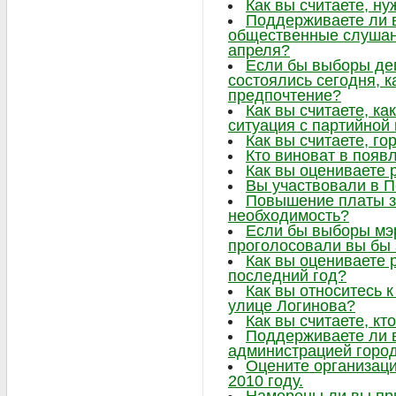
Как вы считаете, ну
Поддерживаете ли в
общественные слушани
апреля?
Если бы выборы де
состоялись сегодня, к
предпочтение?
Как вы считаете, ка
ситуация с партийно
Как вы считаете, г
Кто виноват в появ
Как вы оцениваете 
Вы участвовали в 
Повышение платы за
необходимость?
Если бы выборы мэр
проголосовали вы бы 
Как вы оцениваете 
последний год?
Как вы относитесь к
улице Логинова?
Как вы считаете, кт
Поддерживаете ли 
администрацией горо
Оцените организаци
2010 году.