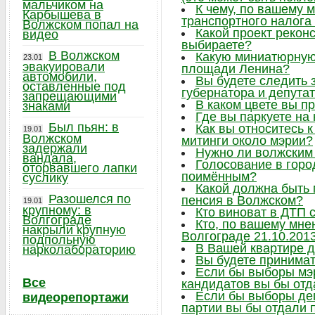
мальчиком на
К чему, по вашему 
Карбышева в
транспортного налога
Волжском попал на
Какой проект рекон
видео
выбираете?
В Волжском
Какую миниатюрную 
23.01
эвакуировали
площади Ленина?
автомобили,
Вы будете следить
оставленные под
губернатора и депута
запрещающими
В каком цвете вы п
знаками
Где вы паркуете на
Был пьян: в
Как вы относитесь 
19.01
Волжском
митинги около мэрии?
задержали
Нужно ли волжским
вандала,
Голосование в горо
оторвавшего лапки
поимённым?
суслику
Какой должна быть
Разошелся по
пенсия в Волжском?
19.01
крупному: в
Кто виноват в ДТП 
Волгограде
Кто, по вашему мне
накрыли крупную
Волгограде 21.10.201
подпольную
В Вашей квартире 
нарколабораторию
Вы будете принимат
Если бы выборы мэр
Все
кандидатов вы бы отд
Если бы выборы деп
видеорепортажи
партии вы бы отдали 