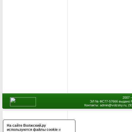
2007 
ЭЛ № ФС77-57666 выдано Р
Контакты: admin
@
volzsky.ru, (
На сайте Волжский.ру
используются файлы cookie
и