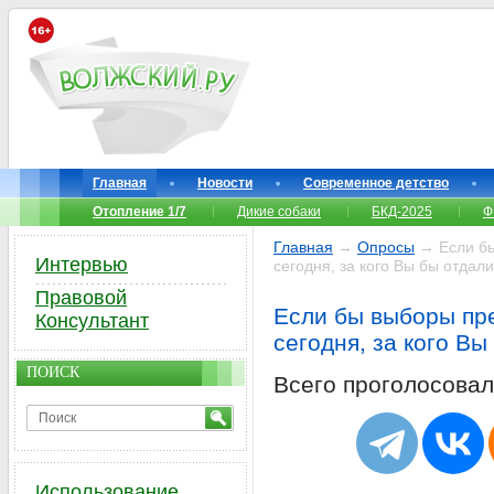
Главная
Новости
Современное детство
Отопление 1/7
Дикие собаки
БКД-2025
Ф
Главная
→
Опросы
→ Если бы
Интервью
сегодня, за кого Вы бы отдали
Правовой
Если бы выборы пр
Консультант
сегодня, за кого Вы
ПОИСК
Всего проголосова
Использование