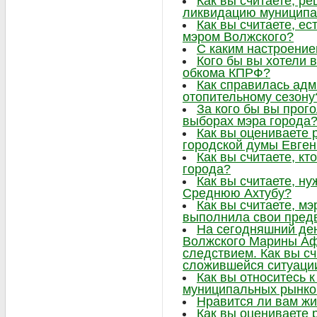
Как вы считаете, р
ликвидацию муниципа
Как вы считаете, ес
мэром Волжского?
С каким настроение
Кого бы вы хотели в
обкома КПРФ?
Как справилась адм
отопительному сезону
За кого бы вы прог
выборах мэра города
Как вы оцениваете 
городской думы Евге
Как вы считаете, к
города?
Как вы считаете, н
Среднюю Ахтубу?
Как вы считаете, м
выполнила свои пре
На сегодняшний ден
Волжского Марины Аф
следствием. Как вы сч
сложившейся ситуаци
Как вы относитесь 
муниципальных рынко
Нравится ли вам жи
Как вы оцениваете 