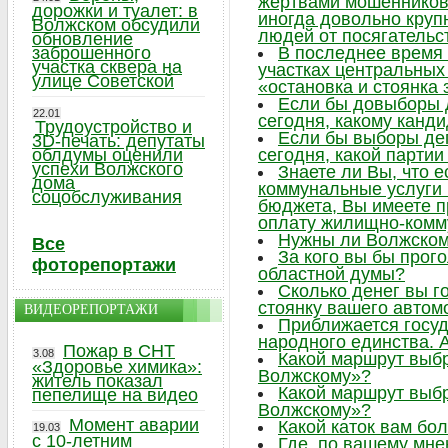
жертвами мошенников,
дорожки и туалет: в
иногда довольно круп
Волжском обсудили
людей от посягательс
обновление
заброшенного
В последнее время 
участка сквера на
участках центральных 
улице Советской
«остановка и стоянка
Если бы довыборы 
22.01
сегодня, какому канд
Трудоустройство и
Если бы выборы де
3D-печать: депутаты
облдумы оценили
сегодня, какой парти
успехи Волжского
Знаете ли Вы, что 
дома
коммунальные услуги
соцобслуживания
бюджета, Вы имеете п
оплату жилищно-комм
Нужны ли Волжском
Все
За кого вы бы прог
фоторепортажи
областной думы?
Сколько денег вы г
стоянку вашего автом
ВИДЕОРЕПОРТАЖИ
Приближается госу
народного единства. А
Пожар в СНТ
3.08
Какой маршрут выб
«Здоровье химика»:
Волжскому»?
житель показал
Какой маршрут выб
пепелище на видео
Волжскому»?
Момент аварии
Какой каток вам бо
19.03
с 10-летним
Где, по вашему мне