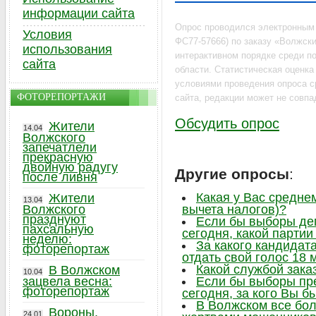
информации сайта
Опрос проводился электронным
Условия
ФС77-57666) по заказу «Волжский
использования
интерактивном порядке среди по
сайта
области. Статистическая оценк
условиями проведения опроса с
ФОТОРЕПОРТАЖИ
сайта, редакции может не совпа
Обсудить опрос
Жители
14.04
Волжского
запечатлели
прекрасную
двойную радугу
Другие опросы
:
после ливня
Какая у Вас средне
Жители
13.04
Волжского
вычета налогов)?
празднуют
Если бы выборы де
пахсальную
сегодня, какой парти
неделю:
За какого кандидат
фоторепортаж
отдать свой голос 18 
Какой службой зака
В Волжском
10.04
зацвела весна:
Если бы выборы пр
фоторепортаж
сегодня, за кого Вы б
В Волжском все бо
Вороны,
24.01