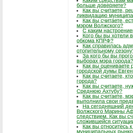
Каким средствам м
больше доверяете?
Как вы считаете, р
ликвидацию муниципа
Как вы считаете, ес
мэром Волжского?
С каким настроение
Кого бы вы хотели в
обкома КПРФ?
Как справилась адм
отопительному сезону
За кого бы вы прог
выборах мэра города
Как вы оцениваете 
городской думы Евге
Как вы считаете, к
города?
Как вы считаете, н
Среднюю Ахтубу?
Как вы считаете, м
выполнила свои пре
На сегодняшний ден
Волжского Марины Аф
следствием. Как вы сч
сложившейся ситуаци
Как вы относитесь 
муниципальных рынко