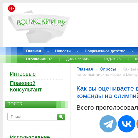
Главная
Новости
Современное детство
Отопление 1/7
Дикие собаки
БКД-2025
Ф
Главная
→
Опросы
→ Как вы 
Интервью
на олимпийских играх в Ванк
Правовой
Как вы оцениваете 
Консультант
команды на олимпий
ПОИСК
Всего проголосова
Использование