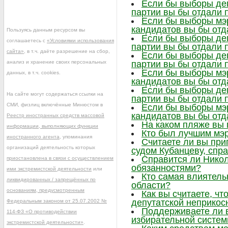
Если бы выборы деп
партии вы бы отдали 
Если бы выборы мэр
кандидатов вы бы отд
Пользуясь данным ресурсом вы
Если бы выборы деп
соглашаетесь с
«Условиями использования
партии вы бы отдали 
сайта»
, в т.ч. даёте разрешение на сбор,
Если бы выборы деп
анализ и хранение своих персональных
партии вы бы отдали 
Если бы выборы мэр
данных, в т.ч. cookies.
кандидатов вы бы отд
Если бы выборы деп
На сайте могут содержаться ссылки на
партии вы бы отдали 
СМИ, физлиц включённые Минюстом в
Если бы выборы мэр
кандидатов вы бы отд
Реестр иностранных средств массовой
На каком пляже вы
информации, выполняющих функции
Кто был лучшим мэр
иностранного агента
, упоминания
Считаете ли вы при
организаций деятельность которых
судом Кубанцеву, сп
Справится ли Нико
приостановлена в связи с осуществлением
обязанностями?
ими экстремистской деятельности
или
Кто самая влиятел
ликвидированных / запрещённых по
области?
основаниям, предусмотренным
Как вы считаете, ч
депутатской неприкос
Федеральным законом от 25.07.2002 №
Поддерживаете ли 
114-ФЗ «О противодействии
избирательной систе
экстремистской деятельности»
.