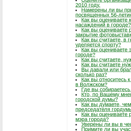
Оцените организаци
2010 году.
Намерены ли вы при
посвященных 56-лети
Как вы оцениваете 
насаждений в городе?
Как вы оцениваете 
закрытие фотовыстав
Как вы считаете, в
уделяется спорту?
Как вы оцениваете 
городе?
Как вы считаете, ну
Как вы считаете нуж
Вы давали или брал
сколько раз?
Как вы относитесь 
в Волжском?
Где вы собираетесь
Кто, по Вашему мне
городской думы?
Как вы думаете, че
председателя гордум
Как вы оцениваете 
мэра города?
Уверены ли вы в че
Примите ли вы учас