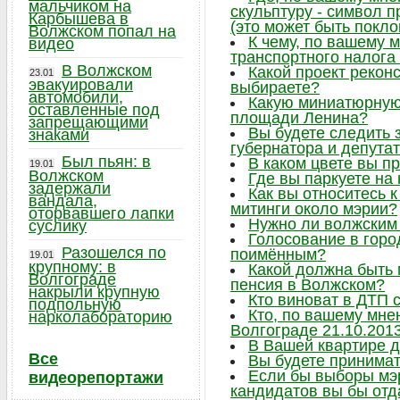
мальчиком на
скульптуру - символ 
Карбышева в
(это может быть поклон
Волжском попал на
К чему, по вашему 
видео
транспортного налога
В Волжском
Какой проект рекон
23.01
эвакуировали
выбираете?
автомобили,
Какую миниатюрную 
оставленные под
площади Ленина?
запрещающими
Вы будете следить
знаками
губернатора и депута
Был пьян: в
В каком цвете вы п
19.01
Волжском
Где вы паркуете на
задержали
Как вы относитесь 
вандала,
митинги около мэрии?
оторвавшего лапки
Нужно ли волжским
суслику
Голосование в горо
Разошелся по
поимённым?
19.01
крупному: в
Какой должна быть
Волгограде
пенсия в Волжском?
накрыли крупную
Кто виноват в ДТП 
подпольную
Кто, по вашему мне
нарколабораторию
Волгограде 21.10.201
В Вашей квартире 
Все
Вы будете принимат
Если бы выборы мэр
видеорепортажи
кандидатов вы бы отд