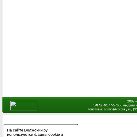
2007 
ЭЛ № ФС77-57666 выдано Р
Контакты: admin
@
volzsky.ru, (
На сайте Волжский.ру
используются файлы cookie
и