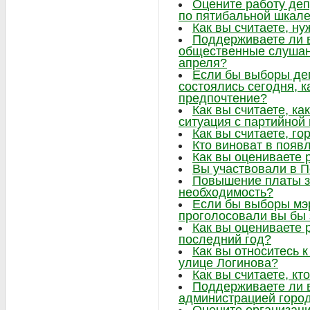
Оцените работу деп
по пятибальной шкал
Как вы считаете, ну
Поддерживаете ли в
общественные слушани
апреля?
Если бы выборы де
состоялись сегодня, к
предпочтение?
Как вы считаете, ка
ситуация с партийно
Как вы считаете, г
Кто виноват в появ
Как вы оцениваете 
Вы участвовали в 
Повышение платы за
необходимость?
Если бы выборы мэр
проголосовали вы бы 
Как вы оцениваете 
последний год?
Как вы относитесь к
улице Логинова?
Как вы считаете, кт
Поддерживаете ли 
администрацией горо