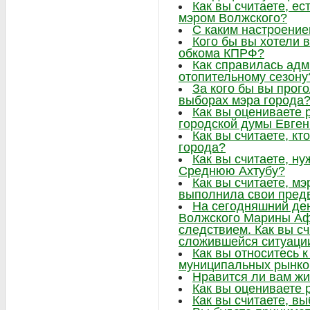
Как вы считаете, ес
мэром Волжского?
С каким настроение
Кого бы вы хотели в
обкома КПРФ?
Как справилась адм
отопительному сезону
За кого бы вы прог
выборах мэра города
Как вы оцениваете 
городской думы Евге
Как вы считаете, к
города?
Как вы считаете, н
Среднюю Ахтубу?
Как вы считаете, м
выполнила свои пре
На сегодняшний ден
Волжского Марины Аф
следствием. Как вы сч
сложившейся ситуаци
Как вы относитесь 
муниципальных рынко
Нравится ли вам жи
Как вы оцениваете 
Как вы считаете, в