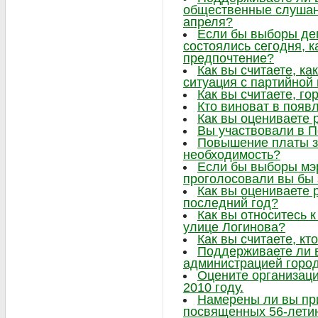
общественные слушани
апреля?
Если бы выборы де
состоялись сегодня, к
предпочтение?
Как вы считаете, ка
ситуация с партийно
Как вы считаете, г
Кто виноват в появ
Как вы оцениваете 
Вы участвовали в 
Повышение платы за
необходимость?
Если бы выборы мэр
проголосовали вы бы 
Как вы оцениваете 
последний год?
Как вы относитесь к
улице Логинова?
Как вы считаете, кт
Поддерживаете ли 
администрацией горо
Оцените организаци
2010 году.
Намерены ли вы при
посвященных 56-лети