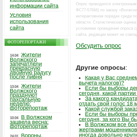
Опрос проводился электронным
информации сайта
ФС77-57666) по заказу «Волжский
Условия
интерактивном порядке среди по
использования
области. Статистическая оценк
сайта
условиями проведения опроса с
сайта, редакции может не совпа
ФОТОРЕПОРТАЖИ
Обсудить опрос
Жители
14.04
Волжского
запечатлели
Другие опросы
:
прекрасную
двойную радугу
после ливня
Какая у Вас средне
вычета налогов)?
Жители
13.04
Если бы выборы де
Волжского
сегодня, какой парти
празднуют
За какого кандидат
пахсальную
неделю:
отдать свой голос 18 
фоторепортаж
Какой службой зака
Если бы выборы пр
В Волжском
10.04
сегодня, за кого Вы б
зацвела весна:
В Волжском все бо
фоторепортаж
жертвами мошенников,
иногда довольно круп
Вороны,
24.01