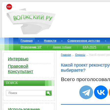
Главная
Новости
Современное детство
Отопление 1/7
Дикие собаки
БКД-2025
Ф
Главная
→
Опросы
→ Какой проект ре
Интервью
Какой проект реконстр
Правовой
выбираете?
Консультант
Всего проголосова
ПОИСК
Использование