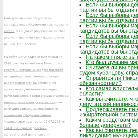
Если бы выборы деп
партии вы бы отдали 
Если бы выборы деп
Пользуясь данным ресурсом вы
партии вы бы отдали 
Если бы выборы мэр
соглашаетесь с
«Условиями использования
кандидатов вы бы отд
сайта»
, в т.ч. даёте разрешение на сбор,
Если бы выборы деп
анализ и хранение своих персональных
партии вы бы отдали 
данных, в т.ч. cookies.
Если бы выборы мэр
кандидатов вы бы отд
На каком пляже вы
На сайте могут содержаться ссылки на
Кто был лучшим мэр
СМИ, физлиц включённые Минюстом в
Считаете ли вы при
Реестр иностранных средств массовой
судом Кубанцеву, сп
информации, выполняющих функции
Справится ли Нико
обязанностями?
иностранного агента
, упоминания
Кто самая влиятел
организаций деятельность которых
области?
приостановлена в связи с осуществлением
Как вы считаете, ч
ими экстремистской деятельности
или
депутатской неприкос
Поддерживаете ли 
ликвидированных / запрещённых по
избирательной систе
основаниям, предусмотренным
Каким средствам м
Федеральным законом от 25.07.2002 №
больше доверяете?
114-ФЗ «О противодействии
Как вы считаете, р
ликвидацию муниципа
экстремистской деятельности»
.