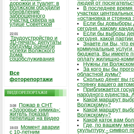
людей от посягательс
дорожки и туалет: в
Волжском обсудили
В последнее время 
обновление
участках центральных 
заброшенного
«остановка и стоянка
участка сквера на
Если бы довыборы 
улице Советской
сегодня, какому канд
Если бы выборы де
22.01
Трудоустройство и
сегодня, какой парти
3D-печать: депутаты
Знаете ли Вы, что 
облдумы оценили
коммунальные услуги
успехи Волжского
бюджета, Вы имеете п
дома
соцобслуживания
оплату жилищно-комм
Нужны ли Волжском
За кого вы бы прог
Все
областной думы?
фоторепортажи
Сколько денег вы г
стоянку вашего автом
Приближается госу
ВИДЕОРЕПОРТАЖИ
народного единства. А
Какой маршрут выб
Волжскому»?
Пожар в СНТ
3.08
«Здоровье химика»:
Какой маршрут выб
житель показал
Волжскому»?
пепелище на видео
Какой каток вам бо
Где, по вашему мне
Момент аварии
19.03
скульптуру - символ 
с 10-летним