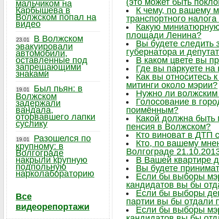
(это может быть поклон
мальчиком на
Карбышева в
К чему, по вашему 
Волжском попал на
транспортного налога
видео
Какую миниатюрную 
площади Ленина?
В Волжском
23.01
Вы будете следить
эвакуировали
губернатора и депута
автомобили,
оставленные под
В каком цвете вы п
запрещающими
Где вы паркуете на
знаками
Как вы относитесь 
митинги около мэрии?
Был пьян: в
19.01
Нужно ли волжским
Волжском
Голосование в горо
задержали
вандала,
поимённым?
оторвавшего лапки
Какой должна быть
суслику
пенсия в Волжском?
Кто виноват в ДТП 
Разошелся по
19.01
Кто, по вашему мне
крупному: в
Волгограде 21.10.201
Волгограде
накрыли крупную
В Вашей квартире 
подпольную
Вы будете принимат
нарколабораторию
Если бы выборы мэр
кандидатов вы бы отд
Если бы выборы деп
Все
партии вы бы отдали 
видеорепортажи
Если бы выборы мэр
кандидатов вы бы отд