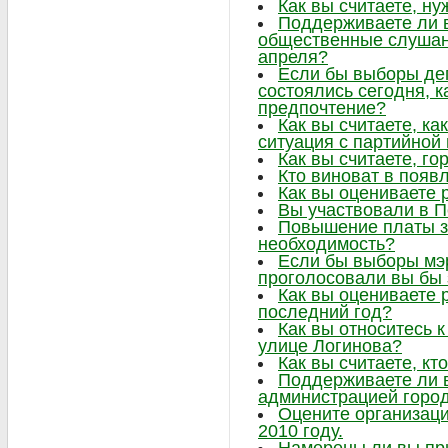
Как вы считаете, ну
Поддерживаете ли в
общественные слушани
апреля?
Если бы выборы де
состоялись сегодня, к
предпочтение?
Как вы считаете, ка
ситуация с партийно
Как вы считаете, г
Кто виноват в появ
Как вы оцениваете 
Вы участвовали в 
Повышение платы за
необходимость?
Если бы выборы мэр
проголосовали вы бы 
Как вы оцениваете 
последний год?
Как вы относитесь к
улице Логинова?
Как вы считаете, кт
Поддерживаете ли 
администрацией горо
Оцените организаци
2010 году.