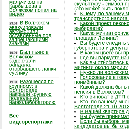
мальчиком на
скульптуру - символ 
Карбышева в
(это может быть поклон
Волжском попал на
К чему, по вашему 
видео
транспортного налога
В Волжском
Какой проект рекон
23.01
эвакуировали
выбираете?
автомобили,
Какую миниатюрную 
оставленные под
площади Ленина?
запрещающими
Вы будете следить
знаками
губернатора и депута
Был пьян: в
В каком цвете вы п
19.01
Волжском
Где вы паркуете на
задержали
Как вы относитесь 
вандала,
митинги около мэрии?
оторвавшего лапки
Нужно ли волжским
суслику
Голосование в горо
Разошелся по
поимённым?
19.01
крупному: в
Какой должна быть
Волгограде
пенсия в Волжском?
накрыли крупную
Кто виноват в ДТП 
подпольную
Кто, по вашему мне
нарколабораторию
Волгограде 21.10.201
В Вашей квартире 
Все
Вы будете принимат
Если бы выборы мэр
видеорепортажи
кандидатов вы бы отд