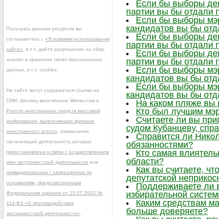
Если бы выборы деп
партии вы бы отдали 
Если бы выборы мэр
кандидатов вы бы отд
Пользуясь данным ресурсом вы
Если бы выборы деп
соглашаетесь с
«Условиями использования
партии вы бы отдали 
сайта»
, в т.ч. даёте разрешение на сбор,
Если бы выборы деп
анализ и хранение своих персональных
партии вы бы отдали 
Если бы выборы мэр
данных, в т.ч. cookies.
кандидатов вы бы отд
Если бы выборы мэр
На сайте могут содержаться ссылки на
кандидатов вы бы отд
СМИ, физлиц включённые Минюстом в
На каком пляже вы
Кто был лучшим мэр
Реестр иностранных средств массовой
Считаете ли вы при
информации, выполняющих функции
судом Кубанцеву, сп
иностранного агента
, упоминания
Справится ли Нико
организаций деятельность которых
обязанностями?
Кто самая влиятел
приостановлена в связи с осуществлением
области?
ими экстремистской деятельности
или
Как вы считаете, ч
ликвидированных / запрещённых по
депутатской неприкос
основаниям, предусмотренным
Поддерживаете ли 
избирательной систе
Федеральным законом от 25.07.2002 №
Каким средствам м
114-ФЗ «О противодействии
больше доверяете?
экстремистской деятельности»
.