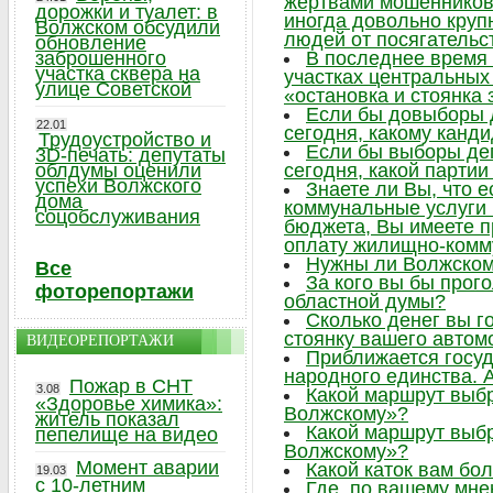
жертвами мошенников,
дорожки и туалет: в
иногда довольно круп
Волжском обсудили
людей от посягательс
обновление
заброшенного
В последнее время 
участка сквера на
участках центральных 
улице Советской
«остановка и стоянка
Если бы довыборы 
22.01
сегодня, какому канд
Трудоустройство и
Если бы выборы де
3D-печать: депутаты
облдумы оценили
сегодня, какой парти
успехи Волжского
Знаете ли Вы, что 
дома
коммунальные услуги
соцобслуживания
бюджета, Вы имеете п
оплату жилищно-комм
Нужны ли Волжском
Все
За кого вы бы прог
фоторепортажи
областной думы?
Сколько денег вы г
стоянку вашего автом
ВИДЕОРЕПОРТАЖИ
Приближается госу
народного единства. А
Пожар в СНТ
3.08
Какой маршрут выб
«Здоровье химика»:
Волжскому»?
житель показал
Какой маршрут выб
пепелище на видео
Волжскому»?
Момент аварии
Какой каток вам бо
19.03
с 10-летним
Где, по вашему мне