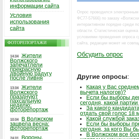
информации сайта
Опрос проводился электронным
Условия
ФС77-57666) по заказу «Волжский
использования
интерактивном порядке среди по
сайта
области. Статистическая оценк
условиями проведения опроса с
ФОТОРЕПОРТАЖИ
сайта, редакции может не совпа
Обсудить опрос
Жители
14.04
Волжского
запечатлели
прекрасную
двойную радугу
Другие опросы
:
после ливня
Какая у Вас средне
Жители
13.04
Волжского
вычета налогов)?
празднуют
Если бы выборы де
пахсальную
сегодня, какой парти
неделю:
За какого кандидат
фоторепортаж
отдать свой голос 18 
Какой службой зака
В Волжском
10.04
зацвела весна:
Если бы выборы пр
фоторепортаж
сегодня, за кого Вы б
В Волжском все бо
Вороны,
24.01