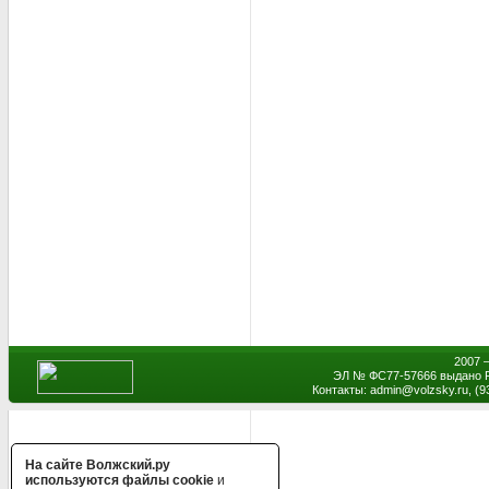
2007 
ЭЛ № ФС77-57666 выдано Р
Контакты: admin
@
volzsky.ru, (
На сайте Волжский.ру
используются файлы cookie
и