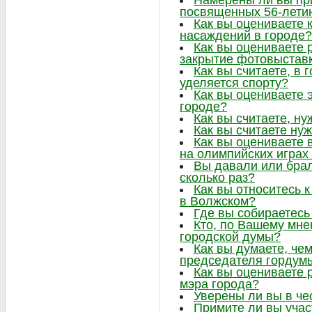
Намерены ли вы при
посвященных 56-лети
Как вы оцениваете 
насаждений в городе?
Как вы оцениваете 
закрытие фотовыстав
Как вы считаете, в
уделяется спорту?
Как вы оцениваете 
городе?
Как вы считаете, ну
Как вы считаете нуж
Как вы оцениваете 
на олимпийских играх
Вы давали или брал
сколько раз?
Как вы относитесь 
в Волжском?
Где вы собираетесь
Кто, по Вашему мне
городской думы?
Как вы думаете, че
председателя гордум
Как вы оцениваете 
мэра города?
Уверены ли вы в че
Примите ли вы учас