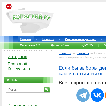
Главная
Новости
Современное детство
Отопление 1/7
Дикие собаки
БКД-2025
Ф
Главная
→
Опросы
→ Если бы
Интервью
какой партии вы бы отдали п
Правовой
Если бы выборы деп
Консультант
какой партии вы бы
ПОИСК
Всего проголосова
Использование