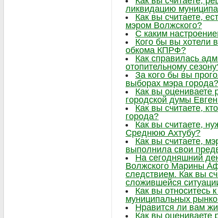
Как вы считаете, р
ликвидацию муниципа
Как вы считаете, ес
мэром Волжского?
С каким настроение
Кого бы вы хотели в
обкома КПРФ?
Как справилась адм
отопительному сезону
За кого бы вы прог
выборах мэра города
Как вы оцениваете 
городской думы Евге
Как вы считаете, к
города?
Как вы считаете, н
Среднюю Ахтубу?
Как вы считаете, м
выполнила свои пре
На сегодняшний ден
Волжского Марины Аф
следствием. Как вы сч
сложившейся ситуаци
Как вы относитесь 
муниципальных рынко
Нравится ли вам жи
Как вы оцениваете 