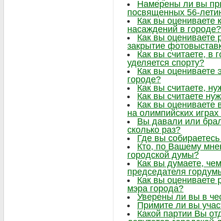
Намерены ли вы при
посвященных 56-лети
Как вы оцениваете 
насаждений в городе?
Как вы оцениваете 
закрытие фотовыстав
Как вы считаете, в
уделяется спорту?
Как вы оцениваете 
городе?
Как вы считаете, ну
Как вы считаете нуж
Как вы оцениваете 
на олимпийских играх
Вы давали или брал
сколько раз?
Где вы собираетесь
Кто, по Вашему мне
городской думы?
Как вы думаете, че
председателя гордум
Как вы оцениваете 
мэра города?
Уверены ли вы в че
Примите ли вы учас
Какой партии Вы от