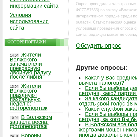
Опрос проводился электронным
информации сайта
ФС77-57666) по заказу «Волжский
Условия
интерактивном порядке среди по
использования
области. Статистическая оценк
сайта
условиями проведения опроса с
сайта, редакции может не совпа
ФОТОРЕПОРТАЖИ
Обсудить опрос
Жители
14.04
Волжского
запечатлели
Другие опросы
:
прекрасную
двойную радугу
после ливня
Какая у Вас средне
вычета налогов)?
Жители
13.04
Если бы выборы де
Волжского
сегодня, какой парти
празднуют
За какого кандидат
пахсальную
неделю:
отдать свой голос 18 
фоторепортаж
Какой службой зака
Если бы выборы пр
В Волжском
10.04
сегодня, за кого Вы б
зацвела весна:
В Волжском все бо
фоторепортаж
жертвами мошенников,
иногда довольно круп
Вороны,
24.01