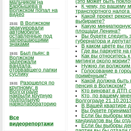
(это может быть поклон
мальчиком на
Карбышева в
К чему, по вашему 
Волжском попал на
транспортного налога
видео
Какой проект рекон
выбираете?
В Волжском
23.01
Какую миниатюрную 
эвакуировали
площади Ленина?
автомобили,
оставленные под
Вы будете следить
запрещающими
губернатора и депута
знаками
В каком цвете вы п
Где вы паркуете на
Был пьян: в
19.01
Как вы относитесь 
Волжском
митинги около мэрии?
задержали
вандала,
Нужно ли волжским
оторвавшего лапки
Голосование в горо
суслику
поимённым?
Какой должна быть
Разошелся по
19.01
пенсия в Волжском?
крупному: в
Кто виноват в ДТП 
Волгограде
накрыли крупную
Кто, по вашему мне
подпольную
Волгограде 21.10.201
нарколабораторию
В Вашей квартире 
Вы будете принимат
Если бы выборы мэр
Все
кандидатов вы бы отд
видеорепортажи
Если бы выборы деп
партии вы бы отдали 