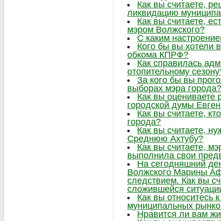
Как вы считаете, р
ликвидацию муниципа
Как вы считаете, ес
мэром Волжского?
С каким настроение
Кого бы вы хотели в
обкома КПРФ?
Как справилась адм
отопительному сезону
За кого бы вы прог
выборах мэра города
Как вы оцениваете 
городской думы Евге
Как вы считаете, к
города?
Как вы считаете, н
Среднюю Ахтубу?
Как вы считаете, м
выполнила свои пре
На сегодняшний ден
Волжского Марины Аф
следствием. Как вы сч
сложившейся ситуаци
Как вы относитесь 
муниципальных рынко
Нравится ли вам жи