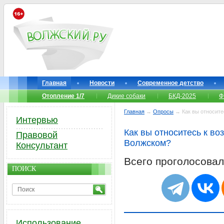
Главная
Новости
Современное детство
Отопление 1/7
Дикие собаки
БКД-2025
Ф
Главная
→
Опросы
→ Как вы относите
Интервью
Как вы относитесь к во
Правовой
Волжском?
Консультант
Всего проголосова
ПОИСК
Использование