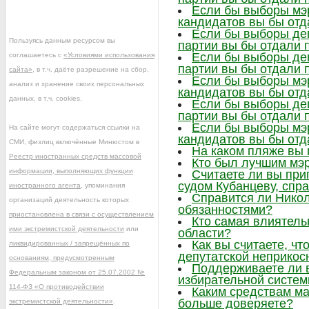
Если бы выборы мэр
кандидатов вы бы отд
Если бы выборы деп
Пользуясь данным ресурсом вы
партии вы бы отдали 
Если бы выборы деп
соглашаетесь с
«Условиями использования
партии вы бы отдали 
сайта»
, в т.ч. даёте разрешение на сбор,
Если бы выборы мэр
анализ и хранение своих персональных
кандидатов вы бы отд
данных, в т.ч. cookies.
Если бы выборы деп
партии вы бы отдали 
Если бы выборы мэр
На сайте могут содержаться ссылки на
кандидатов вы бы отд
СМИ, физлиц включённые Минюстом в
На каком пляже вы
Реестр иностранных средств массовой
Кто был лучшим мэр
информации, выполняющих функции
Считаете ли вы при
судом Кубанцеву, сп
иностранного агента
, упоминания
Справится ли Нико
организаций деятельность которых
обязанностями?
приостановлена в связи с осуществлением
Кто самая влиятел
ими экстремистской деятельности
или
области?
Как вы считаете, ч
ликвидированных / запрещённых по
депутатской неприкос
основаниям, предусмотренным
Поддерживаете ли 
Федеральным законом от 25.07.2002 №
избирательной систе
114-ФЗ «О противодействии
Каким средствам м
больше доверяете?
экстремистской деятельности»
.