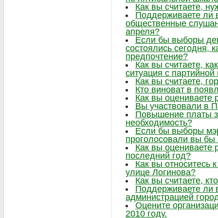
Как вы считаете, ну
Поддерживаете ли в
общественные слушани
апреля?
Если бы выборы де
состоялись сегодня, к
предпочтение?
Как вы считаете, ка
ситуация с партийно
Как вы считаете, г
Кто виноват в появ
Как вы оцениваете 
Вы участвовали в 
Повышение платы за
необходимость?
Если бы выборы мэр
проголосовали вы бы 
Как вы оцениваете 
последний год?
Как вы относитесь к
улице Логинова?
Как вы считаете, кт
Поддерживаете ли 
администрацией горо
Оцените организаци
2010 году.