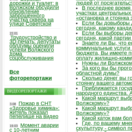
людей от посягательс
дорожки и туалет: в
Волжском обсудили
В последнее время 
обновление
участках центральных 
заброшенного
«остановка и стоянка
участка сквера на
Если бы довыборы 
улице Советской
сегодня, какому канд
Если бы выборы де
22.01
Трудоустройство и
сегодня, какой парти
3D-печать: депутаты
Знаете ли Вы, что 
облдумы оценили
коммунальные услуги
успехи Волжского
бюджета, Вы имеете п
дома
соцобслуживания
оплату жилищно-комм
Нужны ли Волжском
За кого вы бы прог
Все
областной думы?
фоторепортажи
Сколько денег вы г
стоянку вашего автом
Приближается госу
ВИДЕОРЕПОРТАЖИ
народного единства. А
Какой маршрут выб
Волжскому»?
Пожар в СНТ
3.08
«Здоровье химика»:
Какой маршрут выб
житель показал
Волжскому»?
пепелище на видео
Какой каток вам бо
Где, по вашему мне
Момент аварии
19.03
скульптуру - символ 
с 10-летним