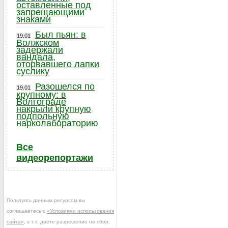
оставленные под
запрещающими
знаками
Был пьян: в
19.01
Волжском
задержали
вандала,
оторвавшего лапки
суслику
Разошелся по
19.01
крупному: в
Волгограде
накрыли крупную
подпольную
нарколабораторию
Все
видеорепортажи
Пользуясь данным ресурсом вы
соглашаетесь с
«Условиями использования
сайта»
, в т.ч. даёте разрешение на сбор,