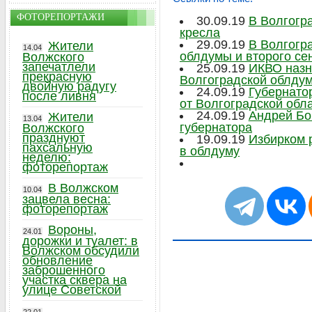
ФОТОРЕПОРТАЖИ
30.09.19
В Волгогр
кресла
29.09.19
В Волгогр
Жители
14.04
облдумы и второго се
Волжского
запечатлели
25.09.19
ИКВО назн
прекрасную
Волгоградской облду
двойную радугу
24.09.19
Губернато
после ливня
от Волгоградской обл
24.09.19
Андрей Бо
Жители
13.04
губернатора
Волжского
празднуют
19.09.19
Избирком 
пахсальную
в облдуму
неделю:
фоторепортаж
В Волжском
10.04
зацвела весна:
фоторепортаж
Вороны,
24.01
дорожки и туалет: в
Волжском обсудили
обновление
заброшенного
участка сквера на
улице Советской