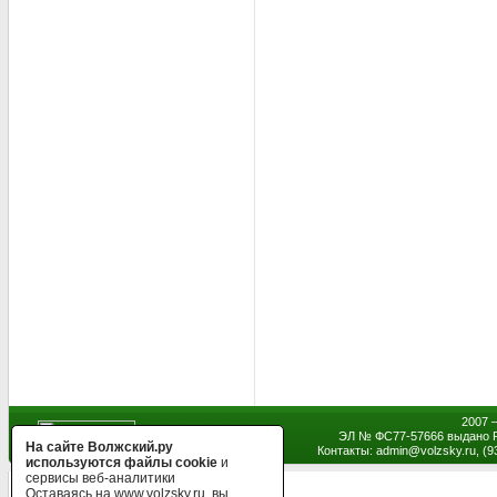
2007 
ЭЛ № ФС77-57666 выдано Р
На сайте Волжский.ру
Контакты: admin
@
volzsky.ru, (
используются файлы cookie
и
сервисы веб-аналитики
Оставаясь на www.volzsky.ru, вы