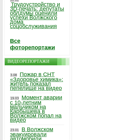
22.01
Трудоустройство и
3D-печать: депутаты
облдумы оценили
успехи Волжского
дома
соцобслуживания
Все
фоторепортажи
ВИДЕОРЕПОРТАЖИ
Пожар в СНТ
3.08
«Здоровье химика»:
житель показал
пепелище на видео
Момент аварии
19.03
с 10-летним
мальчиком на
Карбышева в
Волжском попал на
видео
В Волжском
23.01
эвакуировали
автомобили,