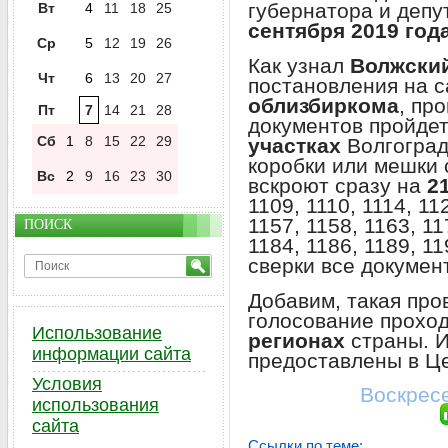
губернатора и деп
Вт
4
11
18
25
сентября 2019 года
Ср
5
12
19
26
Как узнал
Волжски
Чт
6
13
20
27
постановления на 
облизбиркома
, пр
Пт
7
14
21
28
документов пройдет
Сб
1
8
15
22
29
участках
Волгоград
коробки или мешки 
Вс
2
9
16
23
30
вскроют сразу на
2
1109, 1110, 1114, 11
1157, 1158, 1163, 11
ПОИСК
1184, 1186, 1189, 1
сверки все докумен
Добавим, такая про
голосование прохо
Использование
регионах
страны. И
информации сайта
предоставлены в Це
Условия
Воскресе
использования
сайта
Ссылки по теме: