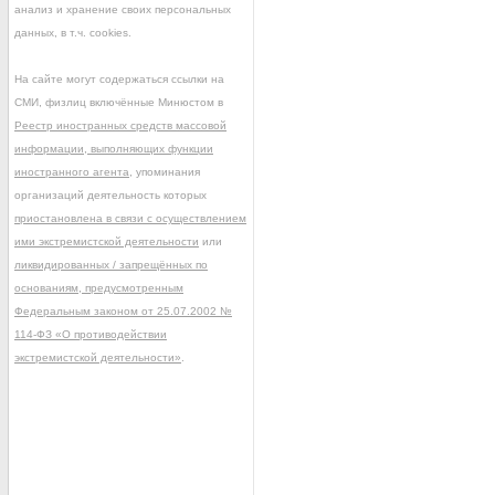
анализ и хранение своих персональных
данных, в т.ч. cookies.
На сайте могут содержаться ссылки на
СМИ, физлиц включённые Минюстом в
Реестр иностранных средств массовой
информации, выполняющих функции
иностранного агента
, упоминания
организаций деятельность которых
приостановлена в связи с осуществлением
ими экстремистской деятельности
или
ликвидированных / запрещённых по
основаниям, предусмотренным
Федеральным законом от 25.07.2002 №
114-ФЗ «О противодействии
экстремистской деятельности»
.