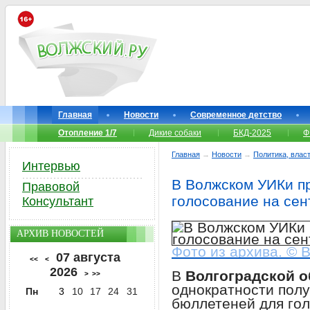
Главная
Новости
Современное детство
Отопление 1/7
Дикие собаки
БКД-2025
Ф
Главная
→
Новости
→
Политика, власт
Интервью
В Волжском УИКи п
Правовой
голосование на сен
Консультант
АРХИВ НОВОСТЕЙ
Фото из архива. © 
07 августа
<<
<
2026
В
Волгоградской о
>
>>
однократности пол
Пн
3
10
17
24
31
бюллетеней для го