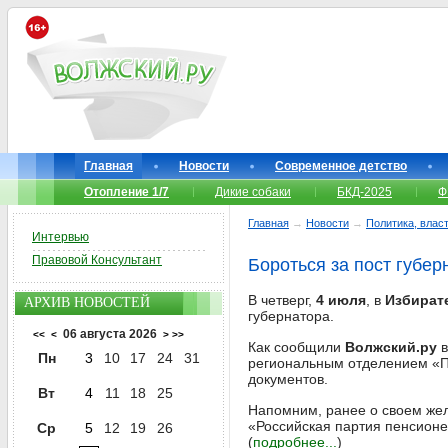
Главная
Новости
Современное детство
Отопление 1/7
Дикие собаки
БКД-2025
Ф
Главная
→
Новости
→
Политика, власт
Интервью
Правовой Консультант
Бороться за пост губе
В четверг,
4 июля
, в
Избират
АРХИВ НОВОСТЕЙ
губернатора.
06 августа 2026
<<
<
>
>>
Как сообщили
Волжский.ру
в
Пн
3
10
17
24
31
региональным отделением «П
документов.
Вт
4
11
18
25
Напомним, ранее о своем жел
«Российская партия пенсионе
Ср
5
12
19
26
(
подробнее...
)