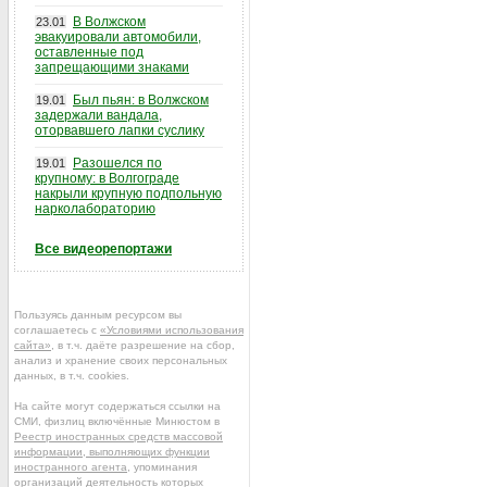
В Волжском
23.01
эвакуировали автомобили,
оставленные под
запрещающими знаками
Был пьян: в Волжском
19.01
задержали вандала,
оторвавшего лапки суслику
Разошелся по
19.01
крупному: в Волгограде
накрыли крупную подпольную
нарколабораторию
Все видеорепортажи
Пользуясь данным ресурсом вы
соглашаетесь с
«Условиями использования
сайта»
, в т.ч. даёте разрешение на сбор,
анализ и хранение своих персональных
данных, в т.ч. cookies.
На сайте могут содержаться ссылки на
СМИ, физлиц включённые Минюстом в
Реестр иностранных средств массовой
информации, выполняющих функции
иностранного агента
, упоминания
организаций деятельность которых