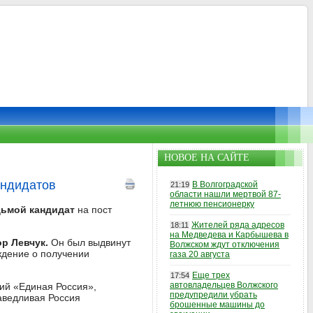
НОВОЕ НА САЙТЕ
андидатов
В Волгоградской
21:19
области нашли мертвой 87-
летнюю пенсионерку
дьмой кандидат
на пост
Жителей ряда адресов
18:11
на Медведева и Карбышева в
р Левчук.
Он был выдвинут
Волжском ждут отключения
ждение о получении
газа 20 августа
Еще трех
17:54
автовладельцев Волжского
ий «Единая Россия»,
предупредили убрать
аведливая Россия
брошенные машины до