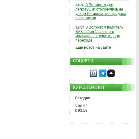
В Волжском две
14:36
легковушки столкнулись на
улице Логинова: пострадала
пассажирка
В Волжском водитель
12:37
ВАЗа сбил 11-летнего
мальчика на пешеходном
переходе
Ещё новое на сайте
СОЦСЕТИ
КУРСЫ ВАЛЮТ
Сегодня
$ 80.93
€ 93.19