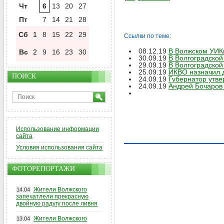
Чт
6
13
20
27
Пт
7
14
21
28
Сб
1
8
15
22
29
Ссылки по теме:
08.12.19
В Волжском УИКи
Вс
2
9
16
23
30
30.09.19
В Волгоградской
29.09.19
В Волгоградской
25.09.19
ИКВО назначил д
ПОИСК
24.09.19
Губернатор утве
24.09.19
Андрей Бочаров 
Использование информации
сайта
Условия использования сайта
ФОТОРЕПОРТАЖИ
Жители Волжского
14.04
запечатлели прекрасную
двойную радугу после ливня
Жители Волжского
13.04