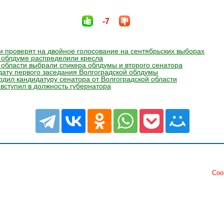
-7
 проверят на двойное голосование на сентябрьских выборах
 облдуме распределили кресла
 области выбрали спикера облдумы и второго сенатора
ату первого заседания Волгоградской облдумы
рдил кандидатуру сенатора от Волгоградской области
вступил в должность губернатора