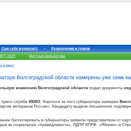
Сам себе журналист
Развлечения и туризм
КГС-2025
Местные инициативы
ь и закон
рнатора Волгоградской области намерены уже семь к
ельную комиссию Волгоградской области
подал документы
се
 пресс-службе
ИКВО
, бороться за пост губернатора намерен
Викто
артии ветеранов России». Кандидату выдали письменное подтвер
ании баллотировать в губернаторы заявили представители от парт
ров за социальную справедливость», ЛДПР, КПРФ, «Яблоко» и Спр