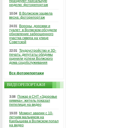
празднуют пахсальную
неделю: фоторепортаж
В Волжском зацвела
10.04
весна: фоторепортаж
Вороны, дорожки и
24.01
туалет: в Волжском обсудили
обновление заброшенного
участка сквера на улице
Советской
Трудоустройство и 3D-
22.01
печать: депутаты облдумы
оценили успехи Волжского
дома соцобслуживания
Все фоторепортажи
ВИДЕОРЕПОРТАЖИ
Пожар в СНТ «Здоровье
3.08
химика»: житель показал
пепелище на видео
Момент аварии с 10-
19.03
летним мальчиком на
Карбышева в Волжском попал
на видео