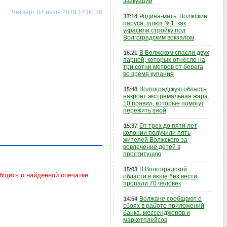
эвакуации
Четверг, 04 июля 2019 14:00:26
Родина-мать, Волжские
17:14
паруса, шлюз №1: как
украсили стройку под
Волгоградским вокзалом
В Волжском спасли двух
16:21
парней, которых отнесло на
три сотни метров от берега
во время купания
Волгоградскую область
15:48
накроет экстремальная жара:
10 правил, которые помогут
пережить зной
От трех до пяти лет
15:37
колонии получили пять
жителей Волжского за
вовлечение детей в
проституцию
В Волгоградской
15:03
области в июле без вести
пропали 70 человек
Волжане сообщают о
14:54
сбоях в работе приложений
банка, мессенджеров и
маркетплейсов