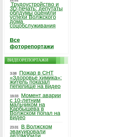
22.01
Трудоустройство и
3D-печать: депутаты
облдумы оценили
успехи Волжского
дома
соцобслуживания
Все
фоторепортажи
ВИДЕОРЕПОРТАЖИ
Пожар в СНТ
3.08
«Здоровье химика»:
житель показал
пепелище на видео
Момент аварии
19.03
с 10-летним
мальчиком на
Карбышева в
Волжском попал на
видео
В Волжском
23.01
эвакуировали
автомобили,