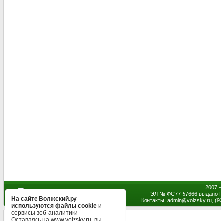
2007 
ЭЛ № ФС77-57666 выдано Р
На сайте Волжский.ру
Контакты: admin
@
volzsky.ru, (
используются файлы cookie
и
сервисы веб-аналитики
Оставаясь на www.volzsky.ru, вы