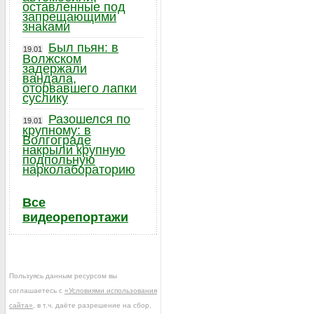
оставленные под
запрещающими
знаками
Был пьян: в
19.01
Волжском
задержали
вандала,
оторвавшего лапки
суслику
Разошелся по
19.01
крупному: в
Волгограде
накрыли крупную
подпольную
нарколабораторию
Все
видеорепортажи
Пользуясь данным ресурсом вы
соглашаетесь с
«Условиями использования
сайта»
, в т.ч. даёте разрешение на сбор,