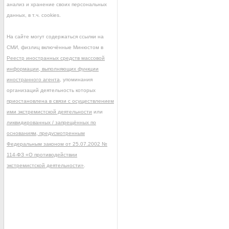
анализ и хранение своих персональных
данных, в т.ч. cookies.
На сайте могут содержаться ссылки на
СМИ, физлиц включённые Минюстом в
Реестр иностранных средств массовой
информации, выполняющих функции
иностранного агента
, упоминания
организаций деятельность которых
приостановлена в связи с осуществлением
ими экстремистской деятельности
или
ликвидированных / запрещённых по
основаниям, предусмотренным
Федеральным законом от 25.07.2002 №
114-ФЗ «О противодействии
экстремистской деятельности»
.