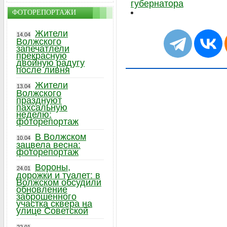
губернатора
ФОТОРЕПОРТАЖИ
Жители
14.04
Волжского
запечатлели
прекрасную
двойную радугу
после ливня
Жители
13.04
Волжского
празднуют
пахсальную
неделю:
фоторепортаж
В Волжском
10.04
зацвела весна:
фоторепортаж
Вороны,
24.01
дорожки и туалет: в
Волжском обсудили
обновление
заброшенного
участка сквера на
улице Советской