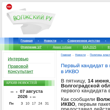
Главная
Новости
Современное детство
Отопление 1/7
Дикие собаки
БКД-2025
Ф
Главная
→
Новости
→
Политика, власт
Интервью
Первый кандидат в
Правовой
в ИКВО
Консультант
В пятницу,
14 июня
АРХИВ НОВОСТЕЙ
Волгоградской об
первого кандидата 
07 августа
<<
<
2026
>
>>
Как сообщили
Волж
ИКВО
, первым пак
Пн
3
10
17
24
31
предоставил дейст