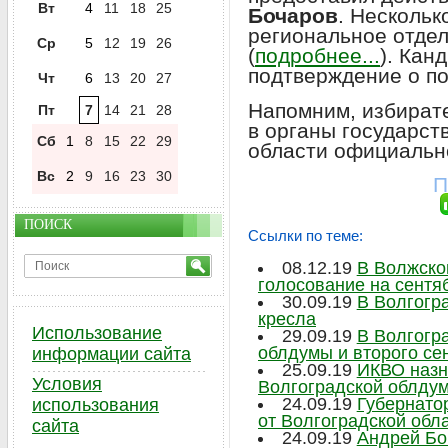
Вт
4
11
18
25
Бочаров
. Нескольк
региональное отде
Ср
5
12
19
26
(
подробнее...
). Кан
подтверждение о по
Чт
6
13
20
27
Напомним, избират
Пт
7
14
21
28
в органы государст
Сб
1
8
15
22
29
области официальн
Вс
2
9
16
23
30
П
ПОИСК
Ссылки по теме:
08.12.19
В Волжско
голосование на сентя
30.09.19
В Волгогр
кресла
Использование
29.09.19
В Волгогр
облдумы и второго се
информации сайта
25.09.19
ИКВО назн
Условия
Волгоградской облду
24.09.19
Губернато
использования
от Волгоградской обл
сайта
24.09.19
Андрей Бо