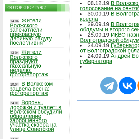
08.12.19
В Волжско
ФОТОРЕПОРТАЖИ
голосование на сентя
30.09.19
В Волгогр
кресла
Жители
14.04
29.09.19
В Волгогр
Волжского
облдумы и второго се
запечатлели
прекрасную
25.09.19
ИКВО назн
двойную радугу
Волгоградской облду
после ливня
24.09.19
Губернато
от Волгоградской обл
Жители
13.04
24.09.19
Андрей Бо
Волжского
губернатора
празднуют
пахсальную
неделю:
фоторепортаж
В Волжском
10.04
зацвела весна:
фоторепортаж
Вороны,
24.01
дорожки и туалет: в
Волжском обсудили
обновление
заброшенного
участка сквера на
улице Советской