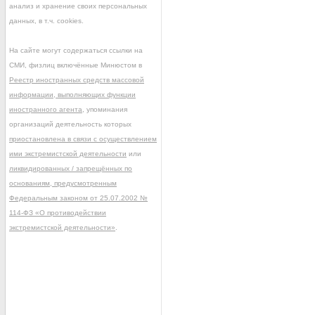
анализ и хранение своих персональных
данных, в т.ч. cookies.
На сайте могут содержаться ссылки на
СМИ, физлиц включённые Минюстом в
Реестр иностранных средств массовой
информации, выполняющих функции
иностранного агента
, упоминания
организаций деятельность которых
приостановлена в связи с осуществлением
ими экстремистской деятельности
или
ликвидированных / запрещённых по
основаниям, предусмотренным
Федеральным законом от 25.07.2002 №
114-ФЗ «О противодействии
экстремистской деятельности»
.