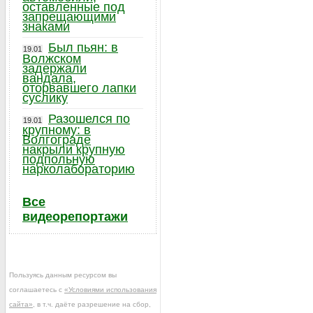
оставленные под
запрещающими
знаками
Был пьян: в
19.01
Волжском
задержали
вандала,
оторвавшего лапки
суслику
Разошелся по
19.01
крупному: в
Волгограде
накрыли крупную
подпольную
нарколабораторию
Все
видеорепортажи
Пользуясь данным ресурсом вы
соглашаетесь с
«Условиями использования
сайта»
, в т.ч. даёте разрешение на сбор,