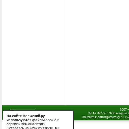
2007 
ЭЛ № ФС77-57666 выдано Р
На сайте Волжский.ру
Контакты: admin
@
volzsky.ru, (
используются файлы cookie
и
сервисы веб-аналитики
Оставаясь на www.volzsky.ru, вы