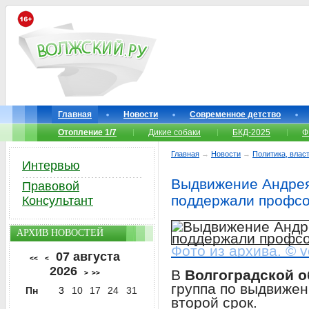
Главная
Новости
Современное детство
Отопление 1/7
Дикие собаки
БКД-2025
Ф
Главная
→
Новости
→
Политика, власт
Интервью
Выдвижение Андрея
Правовой
поддержали профс
Консультант
АРХИВ НОВОСТЕЙ
Фото из архива. © v
07 августа
<<
<
2026
В
Волгоградской о
>
>>
группа по выдвиже
Пн
3
10
17
24
31
второй срок.