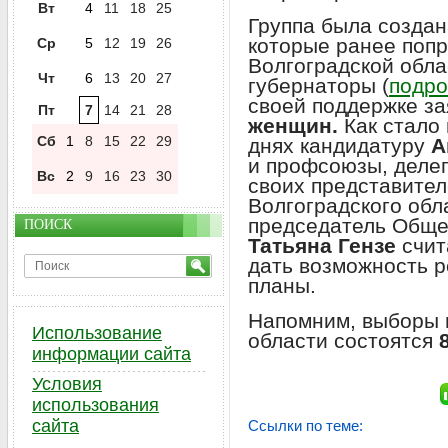
Вт
4
11
18
25
Группа была создан
которые ранее поп
Ср
5
12
19
26
Волгоградской обла
Чт
6
13
20
27
губернаторы (
подро
своей поддержке з
Пт
7
14
21
28
женщин.
Как стало
Сб
1
8
15
22
29
днях кандидатуру
А
и профсоюзы, делег
Вс
2
9
16
23
30
своих представител
Волгоградского обл
председатель Обще
ПОИСК
Татьяна Гензе
счит
дать возможность 
планы.
Напомним, выборы 
Использование
области состоятся
информации сайта
Условия
использования
сайта
Ссылки по теме: