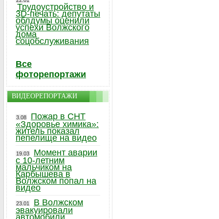
22.01
Трудоустройство и
3D-печать: депутаты
облдумы оценили
успехи Волжского
дома
соцобслуживания
Все
фоторепортажи
ВИДЕОРЕПОРТАЖИ
Пожар в СНТ
3.08
«Здоровье химика»:
житель показал
пепелище на видео
Момент аварии
19.03
с 10-летним
мальчиком на
Карбышева в
Волжском попал на
видео
В Волжском
23.01
эвакуировали
автомобили,