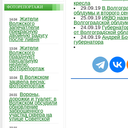
кресла
ФОТОРЕПОРТАЖИ
29.09.19
В Волгогр
облдумы и второго се
25.09.19
ИКВО назн
Жители
14.04
Волгоградской облду
Волжского
запечатлели
24.09.19
Губернато
прекрасную
от Волгоградской обл
двойную радугу
24.09.19
Андрей Бо
после ливня
губернатора
Жители
13.04
Волжского
празднуют
пахсальную
неделю:
фоторепортаж
В Волжском
10.04
зацвела весна:
фоторепортаж
Вороны,
24.01
дорожки и туалет: в
Волжском обсудили
обновление
заброшенного
участка сквера на
улице Советской