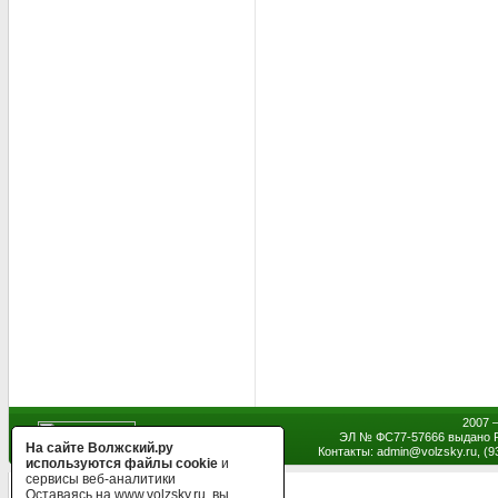
2007 
ЭЛ № ФС77-57666 выдано Р
На сайте Волжский.ру
Контакты: admin
@
volzsky.ru, (
используются файлы cookie
и
сервисы веб-аналитики
Оставаясь на www.volzsky.ru, вы