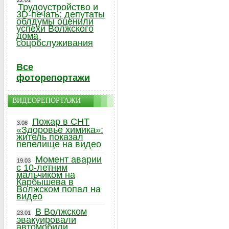
22.01
Трудоустройство и
3D-печать: депутаты
облдумы оценили
успехи Волжского
дома
соцобслуживания
Все
фоторепортажи
ВИДЕОРЕПОРТАЖИ
Пожар в СНТ
3.08
«Здоровье химика»:
житель показал
пепелище на видео
Момент аварии
19.03
с 10-летним
мальчиком на
Карбышева в
Волжском попал на
видео
В Волжском
23.01
эвакуировали
автомобили,