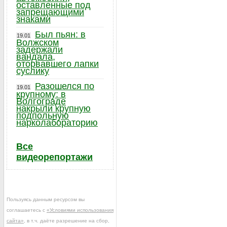
оставленные под
запрещающими
знаками
Был пьян: в
19.01
Волжском
задержали
вандала,
оторвавшего лапки
суслику
Разошелся по
19.01
крупному: в
Волгограде
накрыли крупную
подпольную
нарколабораторию
Все
видеорепортажи
Пользуясь данным ресурсом вы
соглашаетесь с
«Условиями использования
сайта»
, в т.ч. даёте разрешение на сбор,