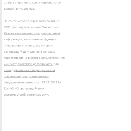
анализ и хранение своих персональных
данных, в т.ч. cookies.
На сайте могут содержаться ссылки на
СМИ, физлиц включённые Минюстом в
Реестр иностранных средств массовой
информации, выполняющих функции
иностранного агента
, упоминания
организаций деятельность которых
приостановлена в связи с осуществлением
ими экстремистской деятельности
или
ликвидированных / запрещённых по
основаниям, предусмотренным
Федеральным законом от 25.07.2002 №
114-ФЗ «О противодействии
экстремистской деятельности»
.