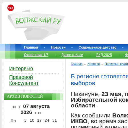
Главная
Новости
Современное детство
Отопление 1/7
Дикие собаки
БКД-2025
Ф
Главная
→
Новости
→
Политика, власт
Интервью
В регионе готовятс
Правовой
выборов
Консультант
Накануне,
23 мая
, 
АРХИВ НОВОСТЕЙ
Избирательной ко
области
.
07 августа
<<
<
2026
>
>>
Как сообщили
Волж
ИКВО
, во время за
Пн
3
10
17
24
31
примерный календа