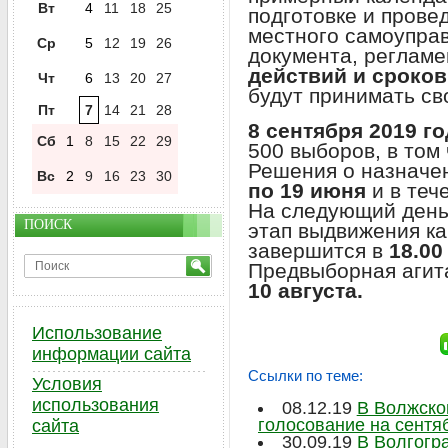
Вт
4
11
18
25
подготовке и прове
местного самоупра
Ср
5
12
19
26
документа, реглам
действий и сроков
Чт
6
13
20
27
будут принимать св
Пт
7
14
21
28
8 сентября 2019 г
Сб
1
8
15
22
29
500 выборов, в том
Решения о назначен
Вс
2
9
16
23
30
по 19 июня
и в теч
На следующий день
ПОИСК
этап выдвижения ка
завершится в
18.00
Предвыборная агит
10 августа.
Использование
информации сайта
Ссылки по теме:
Условия
использования
08.12.19
В Волжско
голосование на сентя
сайта
30.09.19
В Волгогр