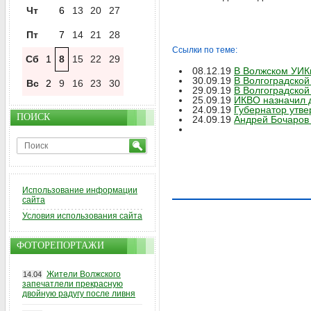
Чт
6
13
20
27
Пт
7
14
21
28
Ссылки по теме:
Сб
1
8
15
22
29
08.12.19
В Волжском УИКи
30.09.19
В Волгоградской
Вс
2
9
16
23
30
29.09.19
В Волгоградской
25.09.19
ИКВО назначил д
24.09.19
Губернатор утве
ПОИСК
24.09.19
Андрей Бочаров 
Использование информации
сайта
Условия использования сайта
ФОТОРЕПОРТАЖИ
Жители Волжского
14.04
запечатлели прекрасную
двойную радугу после ливня