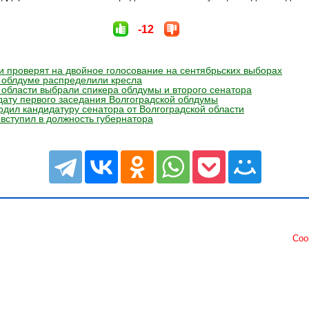
-12
 проверят на двойное голосование на сентябрьских выборах
 облдуме распределили кресла
 области выбрали спикера облдумы и второго сенатора
ату первого заседания Волгоградской облдумы
рдил кандидатуру сенатора от Волгоградской области
вступил в должность губернатора