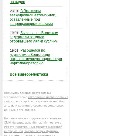
на видео
В Волжском
23.01
эвакуировали автомобили,
оставленные под
запрещающими знаками
Был пьян: в Волжском
19.01
задержали вандала,
оторвавшего лапки суслику
Разошелся по
19.01
крупному: в Волгограде
накрыли крупную подпольную
нарколабораторию
Все видеорепортажи
Пользуясь данным ресурсом вы
соглашаетесь с
«Условиями использования
сайта»
, в т.ч. даёте разрешение на сбор,
анализ и хранение своих персональных
данных, в т.ч. cookies.
На сайте могут содержаться ссылки на
СМИ, физлиц включённые Минюстом в
Реестр иностранных средств массовой
информации, выполняющих функции
иностранного агента
, упоминания