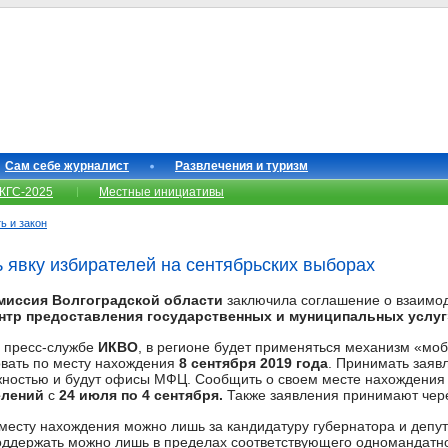
Сам себе журналист
Развлечения и туризм
КГС-2025
Местные инициативы
ь и закон
 явку избирателей на сентябрьских выборах
миссия Волгоградской области
заключила соглашение о взаимо
тр предоставления государственных и муниципальных услуг
 пресс-службе
ИКВО
, в регионе будет применяться механизм «мо
вать по месту нахождения
8 сентября 2019 года
. Принимать заяв
жностью и будут офисы МФЦ. Сообщить о своем месте нахождения
елений
с
24 июля по 4 сентября.
Также заявления принимают чер
месту нахождения можно лишь за кандидатуру губернатора и депу
ддержать можно лишь в пределах соответствующего одномандатно