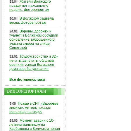
Жители Волжского
13.04
празднуют пахсальную
неделю: фоторепортаж
В Волжском зацвела
10.04
весна: фоторепортаж
Вороны, дорожки и
24.01
туалет: в Волжском обсудили
обновление заброшенного
участка сквера на улице
Советской
Трудоустройство и 3D-
22.01
печать: депутаты облдумы
оценили успехи Волжского
дома соцобслуживания
Все фоторепортажи
ВИДЕОРЕПОРТАЖИ
Пожар в СНТ «Здоровье
3.08
химика»: житель показал
пепелище на видео
Момент аварии с 10-
19.03
летним мальчиком на
Карбышева в Волжском попал