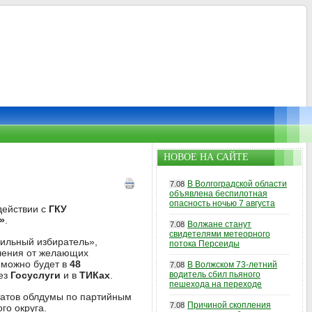
НОВОЕ НА САЙТЕ
В Волгоградской области
7.08
объявлена беспилотная
опасность ночью 7 августа
действии с
ГКУ
»
.
Волжане станут
7.08
свидетелями метеорного
бильный избиратель»,
потока Персеиды
ления от желающих
 можно будет в
48
В Волжском 73-летний
7.08
ез
Госуслуги
и в
ТИКах
.
водитель сбил пьяного
пешехода на переходе
татов облдумы по партийным
Причиной скопления
7.08
го округа.