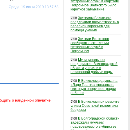
экстренных служб в квартале
Погромное Волжского было
Среда, 19 июня 2019 13:57:58
короткое замыкание
Жителям Волжского
7.08
предложили поучаствовать в
переписи воробьев для
помощи ученым
Жители Волжского
7.08
сообщают о скоплении
экстренных служб в
Погромном
Муниципальное
7.08
предприятие Волгоградской
области уличили в
незаконной добыче воды
В Волжском дедушка на
7.08
«Ладе Гранте» врезался в
световую опору: пострадал
ребенок
В Волжском при ремонте
7.08
улицы Советской испортили
бордюры
В Волгоградской области
7.08
задержали мужчину,
подозреваемого в убийстве