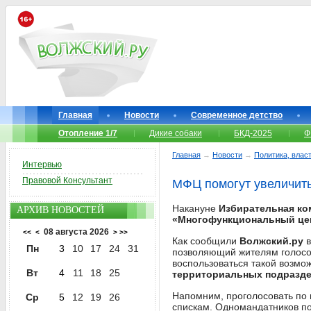
Главная
Новости
Современное детство
Отопление 1/7
Дикие собаки
БКД-2025
Ф
Главная
→
Новости
→
Политика, власт
Интервью
Правовой Консультант
МФЦ помогут увеличить
Накануне
Избирательная ко
АРХИВ НОВОСТЕЙ
«Многофункциональный цен
08 августа 2026
<<
<
>
>>
Как сообщили
Волжский.ру
в
Пн
3
10
17
24
31
позволяющий жителям голосо
воспользоваться такой возмо
Вт
4
11
18
25
территориальных подразд
Напомним, проголосовать по 
Ср
5
12
19
26
спискам. Одномандатников по