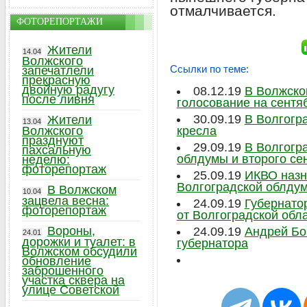
отмалчивается.
ФОТОРЕПОРТАЖИ
Жители
14.04
Волжского
Ссылки по теме:
запечатлели
прекрасную
двойную радугу
08.12.19
В Волжско
после ливня
голосование на сентя
30.09.19
В Волгогр
Жители
13.04
Волжского
кресла
празднуют
29.09.19
В Волгогр
пахсальную
облдумы и второго се
неделю:
фоторепортаж
25.09.19
ИКВО назн
Волгоградской облду
В Волжском
10.04
зацвела весна:
24.09.19
Губернато
фоторепортаж
от Волгоградской обл
Вороны,
24.09.19
Андрей Бо
24.01
дорожки и туалет: в
губернатора
Волжском обсудили
обновление
заброшенного
участка сквера на
улице Советской