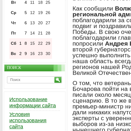
Вт
4
11
18
25
Как сообщили
Волж
Ср
5
12
19
26
региональной адм
поблагодарили за 
Чт
6
13
20
27
подвиг и поздрави
Победы. В свою оч
Пт
7
14
21
28
поблагодарили глав
попросили
Андрея
Сб
1
8
15
22
29
второй губернаторс
Вс
2
9
16
23
30
успешно выполнить 
наша область всегд
регионов нашей Род
ПОИСК
Великой Отечестве
О том, что ветеран
Бочарова пойти на
писали около месяц
Использование
сценарию. В то же 
информации сайта
премьер-министр ни
дали никаких напутс
Условия
эксперты с уверенн
использования
выборов из-за низк
сайта
нынешнего губернат