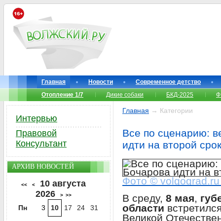
Главная
Новости
Современное детство
Отопление 1/7
Дикие собаки
БКД-2025
Ф
Главная
→ Категории
Интервью
Все по сценарию: 
Правовой
Консультант
идти на второй сро
АРХИВ НОВОСТЕЙ
Фото © volgograd.ru
10 августа
<<
<
2026
>
>>
В среду,
8 мая
,
губ
области
встретился
Пн
3
10
17
24
31
Великой Отечестве