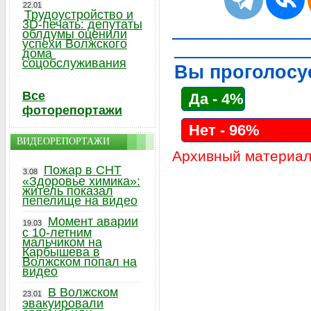
22.01
Трудоустройство и
3D-печать: депутаты
облдумы оценили
успехи Волжского
дома
соцобслуживания
Вы проголосу
Все
Да - 4%
фоторепортажи
Нет - 96%
ВИДЕОРЕПОРТАЖИ
Архивный материал
Пожар в СНТ
3.08
«Здоровье химика»:
житель показал
пепелище на видео
Момент аварии
19.03
с 10-летним
мальчиком на
Карбышева в
Волжском попал на
видео
В Волжском
23.01
эвакуировали