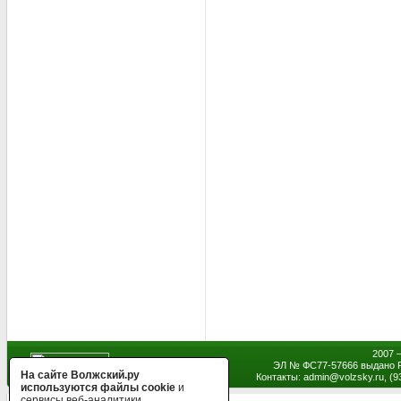
2007 
ЭЛ № ФС77-57666 выдано Р
На сайте Волжский.ру
Контакты: admin
@
volzsky.ru, (
используются файлы cookie
и
сервисы веб-аналитики