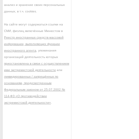
анализ и хранение своих персональных
данных, в т.ч. cookies.
На сайте могут содержаться ссылки на
СМИ, физлиц включённые Минюстом в
Реестр иностранных средств массовой
информации, выполняющих функции
иностранного агента
, упоминания
организаций деятельность которых
приостановлена в связи с осуществлением
ими экстремистской деятельности
или
ликвидированных / запрещённых по
основаниям, предусмотренным
Федеральным законом от 25.07.2002 №
114-ФЗ «О противодействии
экстремистской деятельности»
.