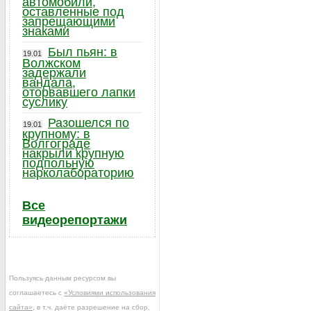
автомобили,
оставленные под
запрещающими
знаками
Был пьян: в
19.01
Волжском
задержали
вандала,
оторвавшего лапки
суслику
Разошелся по
19.01
крупному: в
Волгограде
накрыли крупную
подпольную
нарколабораторию
Все
видеорепортажи
Пользуясь данным ресурсом вы
соглашаетесь с
«Условиями использования
сайта»
, в т.ч. даёте разрешение на сбор,