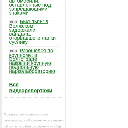
автомобили,
оставленные под
запрещающими
знаками
Был пьян: в
19.01
Волжском
задержали
вандала,
оторвавшего лапки
суслику
Разошелся по
19.01
крупному: в
Волгограде
накрыли крупную
подпольную
нарколабораторию
Все
видеорепортажи
Пользуясь данным ресурсом вы
соглашаетесь с
«Условиями использования
сайта»
, в т.ч. даёте разрешение на сбор,