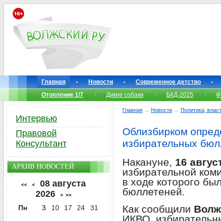
Главная
Новости
Современное детство
Отопление 1/7
Дикие собаки
БКД-2025
Ф
Главная
→
Новости
→
Политика, власт
Интервью
Облизбирком опред
Правовой
избирательных бюл
Консультант
Накануне,
16 авгус
АРХИВ НОВОСТЕЙ
избирательной коми
в ходе которого бы
08 августа
<<
<
бюллетеней.
2026
>
>>
Как сообщили
Волж
Пн
3
10
17
24
31
ИКВО, избирательн