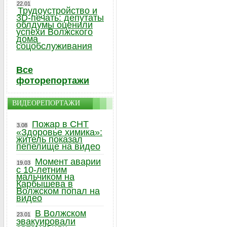
22.01
Трудоустройство и
3D-печать: депутаты
облдумы оценили
успехи Волжского
дома
соцобслуживания
Все
фоторепортажи
ВИДЕОРЕПОРТАЖИ
Пожар в СНТ
3.08
«Здоровье химика»:
житель показал
пепелище на видео
Момент аварии
19.03
с 10-летним
мальчиком на
Карбышева в
Волжском попал на
видео
В Волжском
23.01
эвакуировали