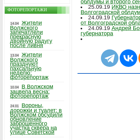
облдумы и второго се
25.09.19
ИКВО назн
ФОТОРЕПОРТАЖИ
Волгоградской облду
24.09.19
Губернато
Жители
от Волгоградской обл
14.04
Волжского
24.09.19
Андрей Бо
запечатлели
губернатора
прекрасную
двойную радугу
после ливня
Жители
13.04
Волжского
празднуют
пахсальную
неделю:
фоторепортаж
В Волжском
10.04
зацвела весна:
фоторепортаж
Вороны,
24.01
дорожки и туалет: в
Волжском обсудили
обновление
заброшенного
участка сквера на
улице Советской