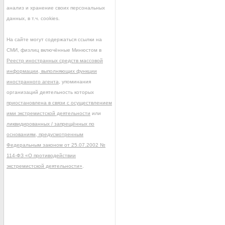
анализ и хранение своих персональных
данных, в т.ч. cookies.
На сайте могут содержаться ссылки на
СМИ, физлиц включённые Минюстом в
Реестр иностранных средств массовой
информации, выполняющих функции
иностранного агента
, упоминания
организаций деятельность которых
приостановлена в связи с осуществлением
ими экстремистской деятельности
или
ликвидированных / запрещённых по
основаниям, предусмотренным
Федеральным законом от 25.07.2002 №
114-ФЗ «О противодействии
экстремистской деятельности»
.