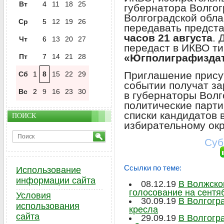
Вт
4
11
18
25
губернатора Волгог
Волгоградской обла
Ср
5
12
19
26
передавать предст
часов 21 августа
. 
Чт
6
13
20
27
передаст в ИКВО т
«Югполиграфизда
Пт
7
14
21
28
Приглашение прису
Сб
1
8
15
22
29
событии получат з
Вс
2
9
16
23
30
в губернаторы Волг
политические парти
списки кандидатов 
ПОИСК
избирательному окр
Суб
Ссылки по теме:
Использование
информации сайта
08.12.19
В Волжско
голосование на сентя
Условия
30.09.19
В Волгогр
использования
кресла
сайта
29.09.19
В Волгогр