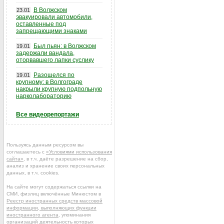
В Волжском
23.01
эвакуировали автомобили,
оставленные под
запрещающими знаками
Был пьян: в Волжском
19.01
задержали вандала,
оторвавшего лапки суслику
Разошелся по
19.01
крупному: в Волгограде
накрыли крупную подпольную
нарколабораторию
Все видеорепортажи
Пользуясь данным ресурсом вы
соглашаетесь с
«Условиями использования
сайта»
, в т.ч. даёте разрешение на сбор,
анализ и хранение своих персональных
данных, в т.ч. cookies.
На сайте могут содержаться ссылки на
СМИ, физлиц включённые Минюстом в
Реестр иностранных средств массовой
информации, выполняющих функции
иностранного агента
, упоминания
организаций деятельность которых