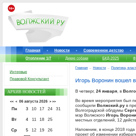
Главная
Новости
Современное детство
Отопление 1/7
Дикие собаки
БКД-2025
Ф
Главная
→
Новости
→
Политика, власт
Интервью
Правовой Консультант
Игорь Воронин вошел в
В четверг,
24 января
, в
Волг
АРХИВ НОВОСТЕЙ
Во время мероприятия был пе
06 августа 2026
<<
<
>
>>
сообщили
Волжский.ру
в пре
Пн
3
10
17
24
31
Волгоградской облдумы
Серг
мэр Волжского
Игорь Ворони
Вт
4
11
18
25
местных отделений, 12 дейст
Напомним, в конце 2018 года
Ср
5
12
19
26
проект об изменении избират