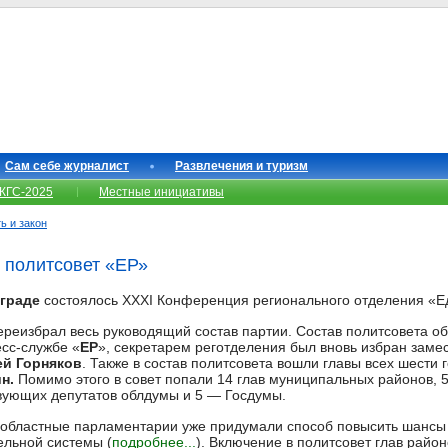
Сам себе журналист
Развлечения и туризм
КГС-2025
Местные инициативы
ь и закон
 политсовет «ЕР»
ограде
состоялось XXXI Конференция регионального отделения «Е
реизбрал весь руководящий состав партии. Состав политсовета о
сс-службе «
ЕР
», секретарем реготделения был вновь избран заме
ей Горняков
. Также в состав политсовета вошли главы всех шести г
н.
Помимо этого в совет попали 14 глав муниципальных районов, 
вующих депутатов облдумы и 5 — Госдумы.
 областные парламентарии уже придумали способ повысить шансы 
ельной системы (
подробнее...
). Включение в политсовет глав район