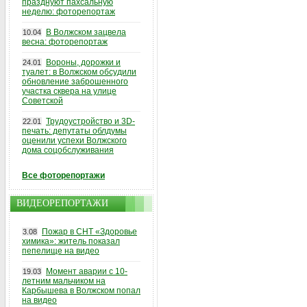
празднуют пахсальную
неделю: фоторепортаж
В Волжском зацвела
10.04
весна: фоторепортаж
Вороны, дорожки и
24.01
туалет: в Волжском обсудили
обновление заброшенного
участка сквера на улице
Советской
Трудоустройство и 3D-
22.01
печать: депутаты облдумы
оценили успехи Волжского
дома соцобслуживания
Все фоторепортажи
ВИДЕОРЕПОРТАЖИ
Пожар в СНТ «Здоровье
3.08
химика»: житель показал
пепелище на видео
Момент аварии с 10-
19.03
летним мальчиком на
Карбышева в Волжском попал
на видео