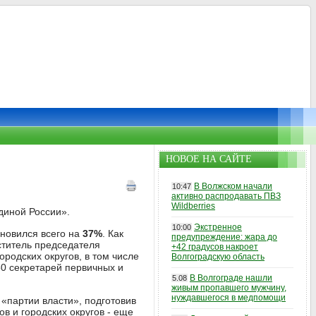
НОВОЕ НА САЙТЕ
В Волжском начали
10:47
активно распродавать ПВЗ
Wildberries
диной России».
Экстренное
10:00
бновился всего на
37%
. Как
предупреждение: жара до
ститель председателя
+42 градусов накроет
ородских округов, в том числе
Волгоградскую область
50 секретарей первичных и
В Волгограде нашли
5.08
живым пропавшего мужчину,
нуждавшегося в медпомощи
«партии власти», подготовив
ов и городских округов - еще