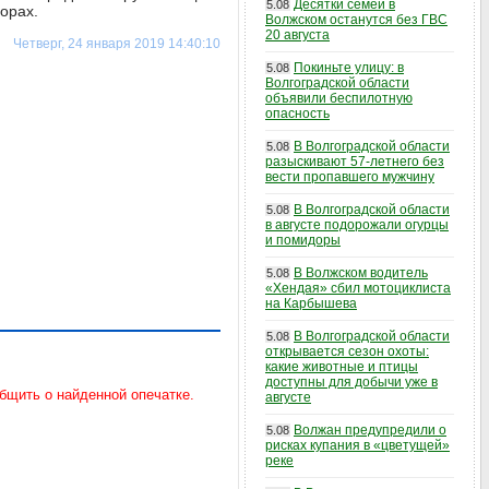
Десятки семей в
5.08
орах.
Волжском останутся без ГВС
20 августа
Четверг, 24 января 2019 14:40:10
Покиньте улицу: в
5.08
Волгоградской области
объявили беспилотную
опасность
В Волгоградской области
5.08
разыскивают 57-летнего без
вести пропавшего мужчину
В Волгоградской области
5.08
в августе подорожали огурцы
и помидоры
В Волжском водитель
5.08
«Хендая» сбил мотоциклиста
на Карбышева
В Волгоградской области
5.08
открывается сезон охоты:
какие животные и птицы
доступны для добычи уже в
августе
Волжан предупредили о
5.08
рисках купания в «цветущей»
реке