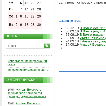
одна попытка повысить прести
Чт
6
13
20
27
Пт
7
14
21
28
Сб
1
8
15
22
29
Ссылки по теме:
Вс
2
9
16
23
30
08.12.19
В Волжском УИКи
30.09.19
В Волгоградской
29.09.19
В Волгоградской
ПОИСК
25.09.19
ИКВО назначил д
24.09.19
Губернатор утве
24.09.19
Андрей Бочаров 
Использование информации
сайта
Условия использования сайта
ФОТОРЕПОРТАЖИ
Жители Волжского
14.04
запечатлели прекрасную
двойную радугу после ливня
Жители Волжского
13.04