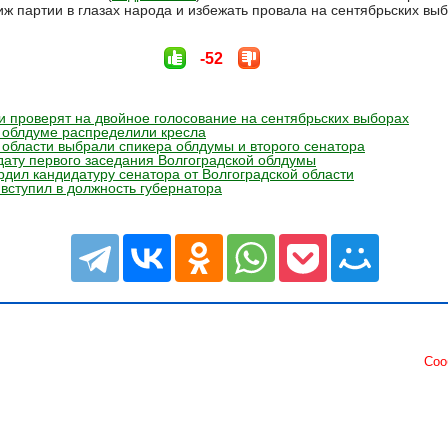
ж партии в глазах народа и избежать провала на сентябрьских выб
-52
 проверят на двойное голосование на сентябрьских выборах
 облдуме распределили кресла
 области выбрали спикера облдумы и второго сенатора
ату первого заседания Волгоградской облдумы
рдил кандидатуру сенатора от Волгоградской области
вступил в должность губернатора