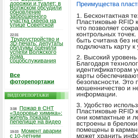
дорожки и туалет: в
Преимущества пласт
Волжском обсудили
обновление
1. Бесконтактная те
заброшенного
участка сквера на
Пластиковые RFID к
улице Советской
что позволяет сокр
контрольных точек.
22.01
Трудоустройство и
быть считана без н
3D-печать: депутаты
подключать карту к 
облдумы оценили
успехи Волжского
дома
2. Высокий уровень
соцобслуживания
Благодаря техноло
идентификаторам у
Все
карты обеспечиваю
безопасности. Это 
фоторепортажи
мошенничество и н
информации.
ВИДЕОРЕПОРТАЖИ
3. Удобство исполь
Пожар в СНТ
3.08
Пластиковые RFID к
«Здоровье химика»:
они компактные и л
житель показал
пепелище на видео
встроены в брелоки
помещены в карман.
Момент аварии
19.03
может хранить инф
с 10-летним