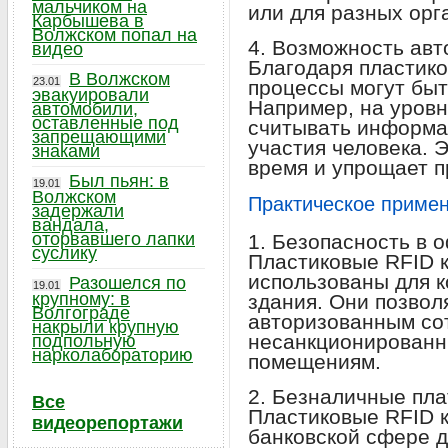
мальчиком на
или для разных орг
Карбышева в
Волжском попал на
4. Возможность авт
видео
Благодаря пластико
В Волжском
23.01
процессы могут бы
эвакуировали
Например, на уровн
автомобили,
оставленные под
считывать информа
запрещающими
участия человека. 
знаками
время и упрощает п
Был пьян: в
19.01
Волжском
Практическое примен
задержали
вандала,
оторвавшего лапки
1. Безопасность в 
суслику
Пластиковые RFID к
использованы для к
Разошелся по
19.01
крупному: в
здания. Они позвол
Волгограде
авторизованным со
накрыли крупную
несанкционированн
подпольную
нарколабораторию
помещениям.
2. Безналичные пла
Все
Пластиковые RFID к
видеорепортажи
банковской сфере 