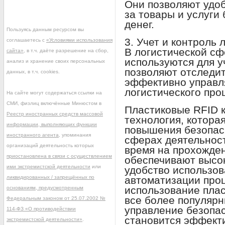
Они позволяют удоб
за товары и услуги
денег.
Пользуясь данным ресурсом вы
3. Учет и контроль 
соглашаетесь с
«Условиями использования
В логистической сф
сайта»
, в т.ч. даёте разрешение на сбор,
используются для у
анализ и хранение своих персональных
позволяют отследи
данных, в т.ч. cookies.
эффективно управл
логистического про
На сайте могут содержаться ссылки на
СМИ, физлиц включённые Минюстом в
Пластиковые RFID 
Реестр иностранных средств массовой
технология, котора
информации, выполняющих функции
повышения безопасн
иностранного агента
, упоминания
сферах деятельност
организаций деятельность которых
время на прохожден
приостановлена в связи с осуществлением
обеспечивают высок
ими экстремистской деятельности
или
удобство использов
ликвидированных / запрещённых по
автоматизации проц
использование плас
основаниям, предусмотренным
все более популяр
Федеральным законом от 25.07.2002 №
управление безопа
114-ФЗ «О противодействии
становится эффект
экстремистской деятельности»
.