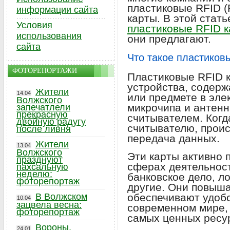
пластиковые RFID (R
информации сайта
карты. В этой стат
Условия
пластиковые RFID 
использования
они предлагают.
сайта
Что такое пластиков
ФОТОРЕПОРТАЖИ
Пластиковые RFID к
устройства, содер
Жители
14.04
или предмете в эле
Волжского
микрочипа и антенн
запечатлели
прекрасную
считывателем. Когд
двойную радугу
считывателю, проис
после ливня
передача данных.
Жители
13.04
Волжского
Эти карты активно 
празднуют
сферах деятельности
пахсальную
неделю:
банковское дело, ло
фоторепортаж
другие. Они повыша
В Волжском
обеспечивают удобс
10.04
зацвела весна:
современном мире, 
фоторепортаж
самых ценных ресу
Вороны,
24.01