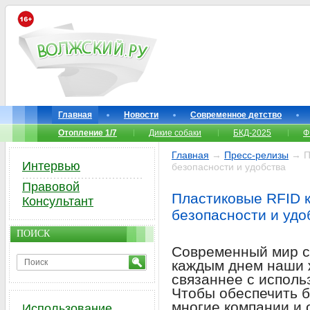
Главная
Новости
Современное детство
Отопление 1/7
Дикие собаки
БКД-2025
Ф
Главная
→
Пресс-релизы
→ Пл
Интервью
безопасности и удобства
Правовой
Пластиковые RFID к
Консультант
безопасности и удо
ПОИСК
Современный мир ст
каждым днем наши 
связаннее с исполь
Чтобы обеспечить б
многие компании и 
Использование