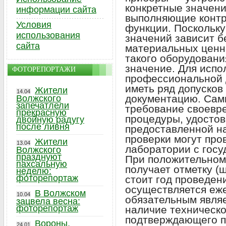
конкретные значени
информации сайта
выполняющие конт
Условия
функции. Поскольку
использования
значений зависит б
сайта
материальных ценн
такого оборудовани
значение. Для испо
ФОТОРЕПОРТАЖИ
профессиональной 
иметь ряд допусков
Жители
14.04
документацию. Сам
Волжского
запечатлели
требование своевр
прекрасную
процедуры, удосто
двойную радугу
после ливня
предоставленной на
проверки могут про
Жители
13.04
лаборатории с госу
Волжского
празднуют
При положительном
пахсальную
получает отметку (ш
неделю:
фоторепортаж
стоит год проведен
осуществляется еже
В Волжском
10.04
обязательным являе
зацвела весна:
фоторепортаж
наличие техническо
подтверждающего п
Вороны,
24.01