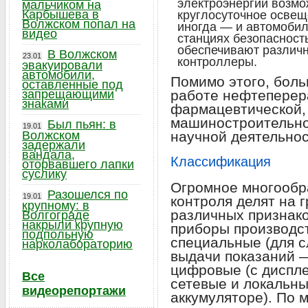
электроэнергии возмо
мальчиком на
Карбышева в
круглосуточное освещ
Волжском попал на
иногда — и автомоби
видео
станциях безопасност
обеспечивают различн
В Волжском
23.01
контроллеры.
эвакуировали
автомобили,
Помимо этого, бол
оставленные под
запрещающими
работе нефтепере
знаками
фармацевтической,
машиностроительной
Был пьян: в
19.01
Волжском
научной деятельнос
задержали
вандала,
Классификация
оторвавшего лапки
суслику
Огромное многообр
Разошелся по
19.01
контроля делят на 
крупному: в
различных признако
Волгограде
накрыли крупную
приборы производс
подпольную
специальные (для с
нарколабораторию
выдачи показаний —
цифровые (с диспл
Все
сетевые и локальны
видеорепортажи
аккумуляторе). По 