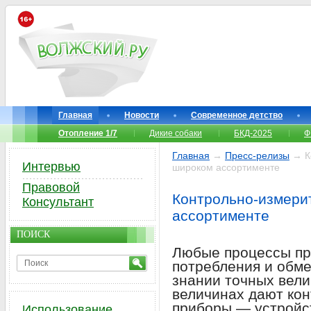
Главная
Новости
Современное детство
Отопление 1/7
Дикие собаки
БКД-2025
Ф
Главная
→
Пресс-релизы
→ К
Интервью
широком ассортименте
Правовой
Контрольно-измери
Консультант
ассортименте
ПОИСК
Любые процессы пр
потребления и обм
знании точных вели
величинах дают ко
приборы — устройс
Использование