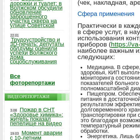
(чек, накладная, ар
дорожки и туалет: в
Волжском обсудили
обновление
Сфера применения
заброшенного
участка сквера на
Практически в каж
улице Советской
в сфере услуг, в н
22.01
использования кон
Трудоустройство и
приборов (
https://va
3D-печать: депутаты
облдумы оценили
наиболее важным и
успехи Волжского
следующих:
дома
соцобслуживания
Медицина. В сфере
здоровья, КИП выпол
Все
мониторинга состояни
фоторепортажи
показателей больного
полномасштабной диа
Пищепром. Обеспеч
ВИДЕОРЕПОРТАЖИ
питания в достаточно
результатом эффектив
Пожар в СНТ
долговременного хран
3.08
«Здоровье химика»:
транспортировки при 
житель показал
это благодаря возмо
пепелище на видео
температурный режим,
обработки.
Момент аварии
19.03
Энергетика. Лишь б
с 10-летним