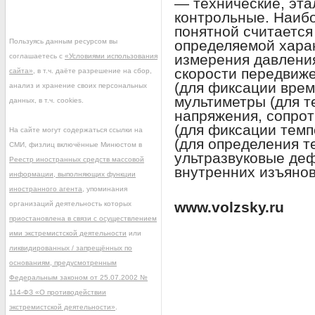
— технические, эт
контрольные. Наиб
понятной считается
Пользуясь данным ресурсом вы
определяемой харак
измерения давления
соглашаетесь с
«Условиями использования
скорости передвиже
сайта»
, в т.ч. даёте разрешение на сбор,
(для фиксации врем
анализ и хранение своих персональных
мультиметры (для т
данных, в т.ч. cookies.
напряжения, сопрот
(для фиксации темп
На сайте могут содержаться ссылки на
(для определения т
СМИ, физлиц включённые Минюстом в
ультразвуковые деф
Реестр иностранных средств массовой
внутренних изъянов
информации, выполняющих функции
иностранного агента
, упоминания
www.volzsky.ru
организаций деятельность которых
приостановлена в связи с осуществлением
ими экстремистской деятельности
или
ликвидированных / запрещённых по
основаниям, предусмотренным
Федеральным законом от 25.07.2002 №
114-ФЗ «О противодействии
экстремистской деятельности»
.