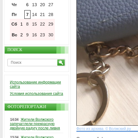
Чт
6
13
20
27
Пт
7
14
21
28
Сб
1
8
15
22
29
Вс
2
9
16
23
30
ПОИСК
Использование информации
сайта
Условия использования сайта
ФОТОРЕПОРТАЖИ
Жители Волжского
14.04
запечатлели прекрасную
двойную радугу после ливня
Фото из архива. © Волжский.ру
Жители Волжского
13.04