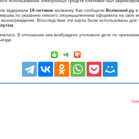
ого использования электронных средств платежей был зафиксиро
ели задержали
19-летнюю
волжанку. Как сообщили
Волжский.ру
в 
евушка по указанию некоего злоумышленника оформила на свое 
а вознаграждение. Впоследствии эти карты были использованы для 
 путем
.
налась. В отношении нее возбуждено уголовное дело по признак
ыезде.
+6