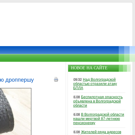
НОВОЕ НА САЙТЕ
юю дроппершу
Над Волгоградской
09:32
областью отразили атаку
БПЛА
Беспилотная опасность
6.08
объявлена в Волгоградской
области
В Волгоградской области
6.08
нашли мертвой 87-летнюю
пенсионерку
Жителей ряда адресов
6.08