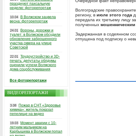
Очередной факт неправомерн
празднуют пахсальную
неделю: фоторепортаж
Волгоградские правоохранит
региону, в
июле этого года
д
В Волжском зацвела
10.04
передала их третьему лицу з
весна: фоторепортаж
полученных
мошенническим
Вороны, дорожки и
24.01
Задержанная в содеянном соз
туалет: в Волжском обсудили
отпущена под подписку о нев
обновление заброшенного
участка сквера на улице
Советской
Трудоустройство и 3D-
22.01
печать: депутаты облдумы
оценили успехи Волжского
дома соцобслуживания
Все фоторепортажи
ВИДЕОРЕПОРТАЖИ
Пожар в СНТ «Здоровье
3.08
химика»: житель показал
пепелище на видео
Момент аварии с 10-
19.03
летним мальчиком на
Карбышева в Волжском попал
на видео