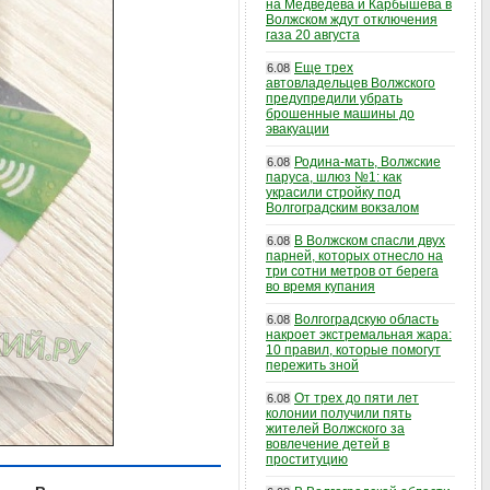
на Медведева и Карбышева в
Волжском ждут отключения
газа 20 августа
Еще трех
6.08
автовладельцев Волжского
предупредили убрать
брошенные машины до
эвакуации
Родина-мать, Волжские
6.08
паруса, шлюз №1: как
украсили стройку под
Волгоградским вокзалом
В Волжском спасли двух
6.08
парней, которых отнесло на
три сотни метров от берега
во время купания
Волгоградскую область
6.08
накроет экстремальная жара:
10 правил, которые помогут
пережить зной
От трех до пяти лет
6.08
колонии получили пять
жителей Волжского за
вовлечение детей в
проституцию