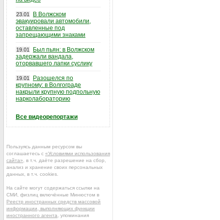
В Волжском
23.01
эвакуировали автомобили,
оставленные под
запрещающими знаками
Был пьян: в Волжском
19.01
задержали вандала,
оторвавшего лапки суслику
Разошелся по
19.01
крупному: в Волгограде
накрыли крупную подпольную
нарколабораторию
Все видеорепортажи
Пользуясь данным ресурсом вы
соглашаетесь с
«Условиями использования
сайта»
, в т.ч. даёте разрешение на сбор,
анализ и хранение своих персональных
данных, в т.ч. cookies.
На сайте могут содержаться ссылки на
СМИ, физлиц включённые Минюстом в
Реестр иностранных средств массовой
информации, выполняющих функции
иностранного агента
, упоминания