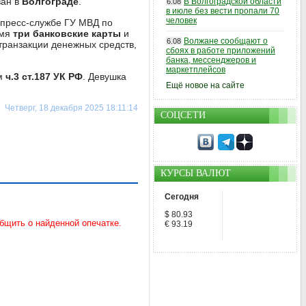
ван в
Волгограде
.
В Волгоградской области
6.08
в июле без вести пропали 70
человек
пресс-службе ГУ МВД по
имя
три банковские карты
и
Волжане сообщают о
6.08
транзакции денежных средств,
сбоях в работе приложений
банка, мессенджеров и
маркетплейсов
ам
ч.3 ст.187 УК РФ
. Девушка
Ещё новое на сайте
Четверг, 18 декабря 2025 18:11:14
СОЦСЕТИ
КУРСЫ ВАЛЮТ
Сегодня
$ 80.93
€ 93.19