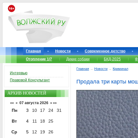
Главная
Новости
Современное детство
Отопление 1/7
Дикие собаки
БКД-2025
Ф
Главная
→
Новости
→
Криминал
Интервью
Правовой Консультант
Продала три карты мо
АРХИВ НОВОСТЕЙ
07 августа 2026
<<
<
>
>>
Пн
3
10
17
24
31
Вт
4
11
18
25
Ср
5
12
19
26