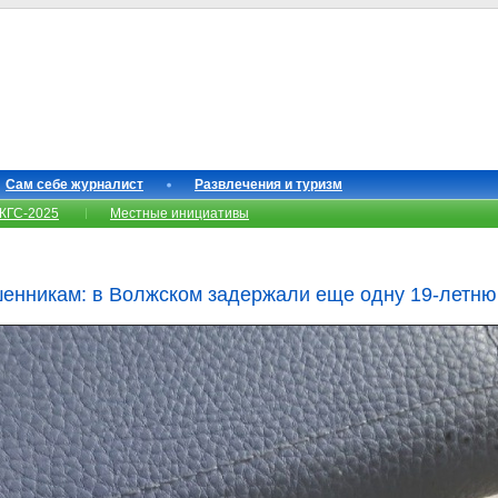
Сам себе журналист
Развлечения и туризм
КГС-2025
Местные инициативы
шенникам: в Волжском задержали еще одну 19-летн