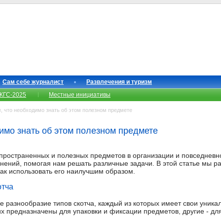
Сам себе журналист
Развлечения и туризм
КГС-2025
Местные инициативы
, что необходимо знать об этом полезном предмете
димо знать об этом полезном предмете
аспространенных и полезных предметов в организации и повседневн
ений, помогая нам решать различные задачи. В этой статье мы ра
как использовать его наилучшим образом.
отча
е разнообразие типов скотча, каждый из которых имеет свои уника
их предназначены для упаковки и фиксации предметов, другие - дл