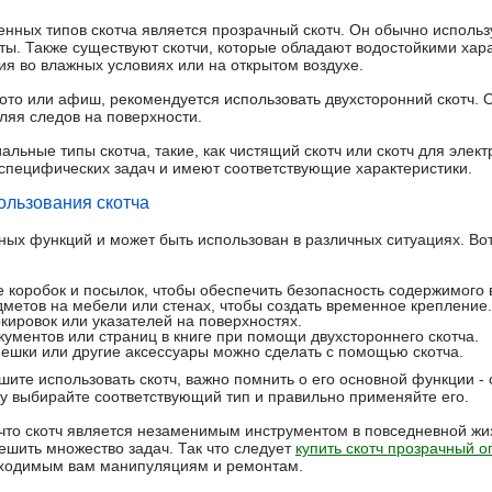
нных типов скотча является прозрачный скотч. Он обычно использу
ты. Также существуют скотчи, которые обладают водостойкими хара
я во влажных условиях или на открытом воздухе.
ото или афиш, рекомендуется использовать двухсторонний скотч. 
ляя следов на поверхности.
альные типы скотча, такие, как чистящий скотч или скотч для элек
специфических задач и имеют соответствующие характеристики.
ользования скотча
ых функций и может быть использован в различных ситуациях. Вот
е коробок и посылок, чтобы обеспечить безопасность содержимого 
метов на мебели или стенах, чтобы создать временное крепление.
ировок или указателей на поверхностях.
ументов или страниц в книге при помощи двухстороннего скотча.
ешки или другие аксессуары можно сделать с помощью скотча.
ешите использовать скотч, важно помнить о его основной функции 
 выбирайте соответствующий тип и правильно применяйте его.
 что скотч является незаменимым инструментом в повседневной жи
ешить множество задач. Так что следует
купить скотч прозрачный о
бходимым вам манипуляциям и ремонтам.