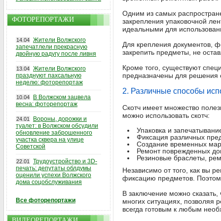
Одним из самых распростране
ФОТОРЕПОРТАЖИ
закрепления упаковочной лен
идеальными для использовани
Жители Волжского
14.04
Для крепления документов, ф
запечатлели прекрасную
закрепить предметы, не остав
двойную радугу после ливня
Кроме того, существуют специ
Жители Волжского
13.04
предназначены для решения 
празднуют пахсальную
неделю: фоторепортаж
2. Различные способы исп
В Волжском зацвела
10.04
весна: фоторепортаж
Скотч имеет множество полезн
можно использовать скотч:
Вороны, дорожки и
24.01
туалет: в Волжском обсудили
Упаковка и запечатывани
обновление заброшенного
Фиксация различных пред
участка сквера на улице
Создание временных марк
Советской
Ремонт поврежденных док
Резиновые браслеты, рем
Трудоустройство и 3D-
22.01
печать: депутаты облдумы
Независимо от того, как вы р
оценили успехи Волжского
фиксацию предметов. Поэтому
дома соцобслуживания
В заключение можно сказать,
Все фоторепортажи
многих ситуациях, позволяя р
всегда готовым к любым нео
ВИДЕОРЕПОРТАЖИ