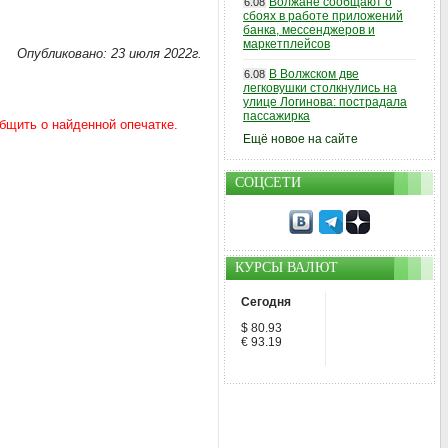
Волжане сообщают о
6.08
сбоях в работе приложений
банка, мессенджеров и
маркетплейсов
Опубликовано: 23 июля 2022г.
В Волжском две
6.08
легковушки столкнулись на
улице Логинова: пострадала
пассажирка
Ещё новое на сайте
СОЦСЕТИ
КУРСЫ ВАЛЮТ
Сегодня
$ 80.93
€ 93.19