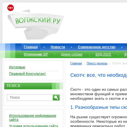
Главная
Новости
Современное детство
Отопление 1/7
Дикие собаки
БКД-2025
Ф
Главная
→
Пресс-релизы
→ Скотч: все
Интервью
Правовой Консультант
Скотч: все, что необхо
ПОИСК
Скотч - это один из самых р
множеством функций и примен
необходимо знать о скотче и 
1. Разнообразные типы ск
Использование информации
На рынке существует огромно
сайта
особенности. Некоторые из н
временных ремонтных работ.
Условия использования сайта