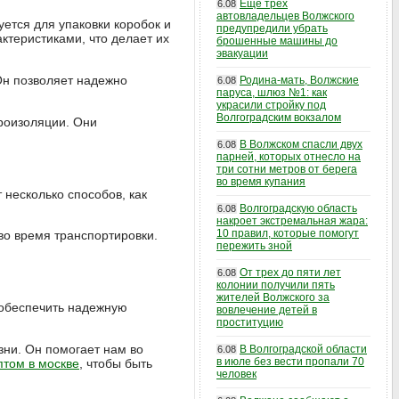
Еще трех
6.08
автовладельцев Волжского
ется для упаковки коробок и
предупредили убрать
ктеристиками, что делает их
брошенные машины до
эвакуации
Он позволяет надежно
Родина-мать, Волжские
6.08
паруса, шлюз №1: как
украсили стройку под
Волгоградским вокзалом
троизоляции. Они
В Волжском спасли двух
6.08
парней, которых отнесло на
три сотни метров от берега
во время купания
 несколько способов, как
Волгоградскую область
6.08
накроет экстремальная жара:
10 правил, которые помогут
во время транспортировки.
пережить зной
От трех до пяти лет
6.08
колонии получили пять
жителей Волжского за
- обеспечить надежную
вовлечение детей в
проституцию
зни. Он помогает нам во
В Волгоградской области
6.08
в июле без вести пропали 70
птом в москве
, чтобы быть
человек