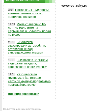
www.volzsky.ru
Пожар в СНТ «Здоровье
3.08
химика»: житель показал
пепелище на видео
Момент аварии с 10-
19.03
летним мальчиком на
Карбышева в Волжском попал
на видео
В Волжском
23.01
эвакуировали автомобили,
оставленные под
запрещающими знаками
Был пьян: в Волжском
19.01
задержали вандала,
оторвавшего лапки суслику
Разошелся по
19.01
крупному: в Волгограде
накрыли крупную подпольную
нарколабораторию
Все видеорепортажи
Пользуясь данным ресурсом вы