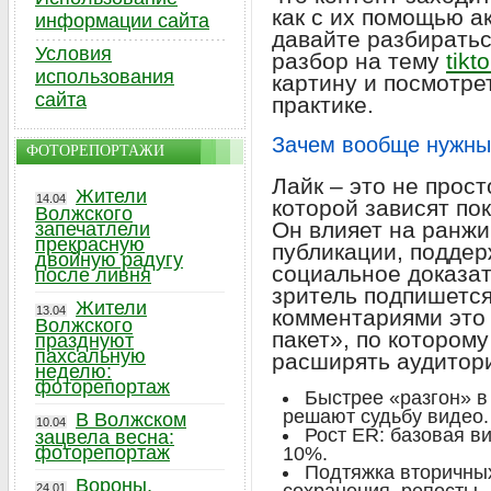
как с их помощью ак
информации сайта
давайте разбиратьс
Условия
разбор на тему
tikt
использования
картину и посмотре
сайта
практике.
Зачем вообще нужны
ФОТОРЕПОРТАЖИ
Лайк – это не прост
Жители
14.04
которой зависят по
Волжского
Он влияет на ранжи
запечатлели
прекрасную
публикации, поддер
двойную радугу
социальное доказат
после ливня
зритель подпишется
Жители
13.04
комментариями это
Волжского
пакет», по которому
празднуют
пахсальную
расширять аудитор
неделю:
фоторепортаж
Быстрее «разгон» в
решают судьбу видео.
В Волжском
10.04
Рост ER: базовая в
зацвела весна:
фоторепортаж
10%.
Подтяжка вторичных
Вороны,
24.01