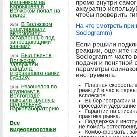
промо внутри самог
мальчиком на
Карбышева в
аккуратно использу
Волжском попал на
чтобы проверить ги
видео
В Волжском
На что смотреть при
23.01
эвакуировали
Sociogramm)
автомобили,
оставленные под
запрещающими
Если решили подкл
знаками
реакции, оцените н
Был пьян: в
Sociogramm часто в
19.01
Волжском
подачи и понятной 
задержали
параметры одинако
вандала,
оторвавшего лапки
инструмента:
суслику
Плавная скорость: 
Разошелся по
19.01
реакций в час в первы
крупному: в
всплесков.
Волгограде
накрыли крупную
Выбор географии и 
подпольную
проседали удержание 
нарколабораторию
Гарантии на списан
практика рынка.
Поддержка и инстру
Все
не ломать естественн
видеорепортажи
Комбо-форматы: зак