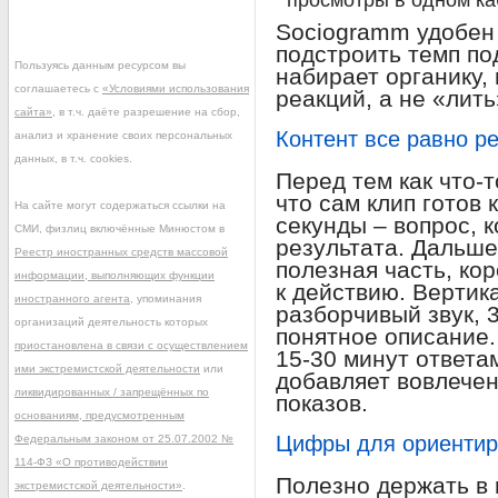
просмотры в одном ка
Sociogramm удобен 
подстроить темп по
Пользуясь данным ресурсом вы
набирает органику,
соглашаетесь с
«Условиями использования
реакций, а не «лить
сайта»
, в т.ч. даёте разрешение на сбор,
Контент все равно р
анализ и хранение своих персональных
данных, в т.ч. cookies.
Перед тем как что-т
что сам клип готов 
На сайте могут содержаться ссылки на
секунды – вопрос, 
СМИ, физлиц включённые Минюстом в
результата. Дальше 
Реестр иностранных средств массовой
полезная часть, ко
информации, выполняющих функции
к действию. Вертика
иностранного агента
, упоминания
разборчивый звук, 
организаций деятельность которых
понятное описание.
приостановлена в связи с осуществлением
15-30 минут ответа
ими экстремистской деятельности
или
добавляет вовлечен
ликвидированных / запрещённых по
показов.
основаниям, предусмотренным
Цифры для ориентир
Федеральным законом от 25.07.2002 №
114-ФЗ «О противодействии
Полезно держать в 
экстремистской деятельности»
.