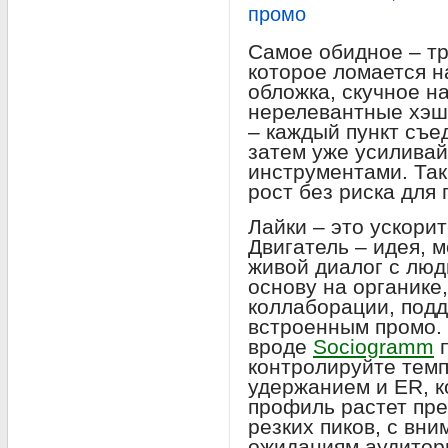
промо
Самое обидное – тр
которое ломается н
обложка, скучное н
нерелевантные хэш
– каждый пункт съед
затем уже усилива
инструментами. Так
рост без риска для
Лайки – это ускорит
Двигатель – идея, 
живой диалог с люд
основу на органике
коллаборации, под
встроенным промо.
вроде
Sociogramm
п
контролируйте темп
удержанием и ER, к
профиль растет пре
резких пиков, с вни
ожиданиям аудитор