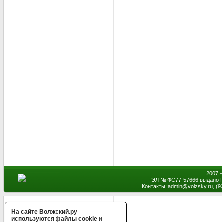
2007 
ЭЛ № ФС77-57666 выдано Р
Контакты: admin
@
volzsky.ru, (
На сайте Волжский.ру
используются файлы cookie
и