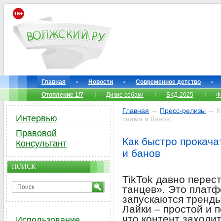
Главная
Новости
Современное детство
Отопление 1/7
Дикие собаки
БКД-2025
Ф
Главная
→
Пресс-релизы
→ Ка
Интервью
спама и банов
Правовой
Как быстро прокача
Консультант
и банов
ПОИСК
TikTok давно перес
танцев». Это платф
запускаются тренды
Лайки – простой и 
что контент заходит
Использование