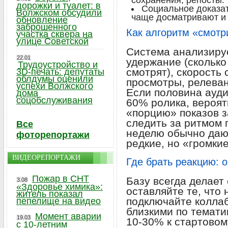
сохранения, репосты.
дорожки и туалет: в
Социальное доказат
Волжском обсудили
чаще досматривают и
обновление
заброшенного
Как алгоритм «смотр
участка сквера на
улице Советской
Система анализируе
22.01
удержание (сколько
Трудоустройство и
смотрят), скорость
3D-печать: депутаты
облдумы оценили
просмотры, релеван
успехи Волжского
Если половина ауд
дома
соцобслуживания
60% ролика, вероя
«порцию» показов з
следить за ритмом 
Все
неделю обычно дают
фоторепортажи
редкие, но «громки
ВИДЕОРЕПОРТАЖИ
Где брать реакцию: 
Пожар в СНТ
Базу всегда делает
3.08
«Здоровье химика»:
оставляйте те, что
житель показал
подключайте коллаб
пепелище на видео
близкими по темати
Момент аварии
19.03
10-30% к стартовом
с 10-летним