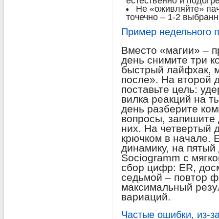
естественно и подогр
Не «оживляйте» пач
точечно – 1-2 выбран
Пример недельного 
Вместо «магии» – п
день снимите три к
быстрый лайфхак, м
после». На второй 
поставьте цель: уд
вилка реакций на т
день разберите ком
вопросы, запишите 
них. На четвертый 
крючком в начале. 
динамику, на пятый
Sociogramm с мягко
сбор цифр: ER, дос
седьмой – повтор ф
максимальный резул
вариаций.
Частые ошибки, из-з