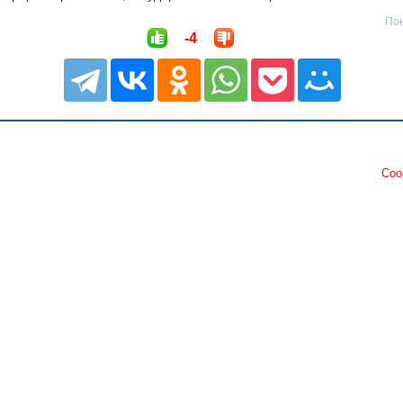
Пон
-4