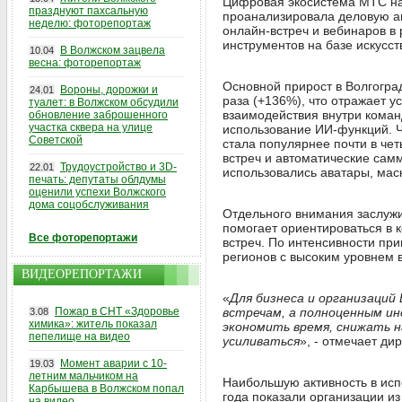
Цифровая экосистема МТС на
празднуют пахсальную
проанализировала деловую акт
неделю: фоторепортаж
онлайн-встреч и вебинаров в
инструментов на базе искусс
В Волжском зацвела
10.04
весна: фоторепортаж
Основной прирост в Волгоград
Вороны, дорожки и
24.01
раза (+136%), что отражает 
туалет: в Волжском обсудили
взаимодействия внутри коман
обновление заброшенного
участка сквера на улице
использование ИИ-функций. Ч
Советской
стала популярнее почти в че
встреч и автоматические сам
Трудоустройство и 3D-
22.01
использовались аватары, ма
печать: депутаты облдумы
оценили успехи Волжского
дома соцобслуживания
Отдельного внимания заслужив
помогает ориентироваться в 
Все фоторепортажи
встреч. По интенсивности пр
регионов с высоким уровнем 
ВИДЕОРЕПОРТАЖИ
«
Для бизнеса и организаци
Пожар в СНТ «Здоровье
встречам, а полноценным и
3.08
химика»: житель показал
экономить время, снижать 
пепелище на видео
усиливаться
», - отмечает ди
Момент аварии с 10-
19.03
летним мальчиком на
Наибольшую активность в исп
Карбышева в Волжском попал
года показали организации из
на видео