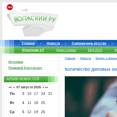
Главная
Новости
Современное детство
Отопление 1/7
Дикие собаки
БКД-2025
Ф
Главная
→
Новости
→
Бизнес и фина
Интервью
Правовой Консультант
Количество деловых он
АРХИВ НОВОСТЕЙ
07 августа 2026
<<
<
>
>>
Пн
3
10
17
24
31
Вт
4
11
18
25
Ср
5
12
19
26