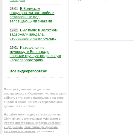
В Волжском
23.01
эвакуировали автомобили,
оставленные под
запрещающими знаками
Был пьян: в Волжском
19.01
задержали вандала,
оторвавшего лапки суслику
Разошелся по
19.01
крупному: в Волгограде
накрыли крупную подпольную
нарколабораторию
Все видеорепортажи
Пользуясь данным ресурсом вы
соглашаетесь с
«Условиями использования
сайта»
, в т.ч. даёте разрешение на сбор,
анализ и хранение своих персональных
данных, в т.ч. cookies.
На сайте могут содержаться ссылки на
СМИ, физлиц включённые Минюстом в
Реестр иностранных средств массовой
информации, выполняющих функции
иностранного агента
, упоминания