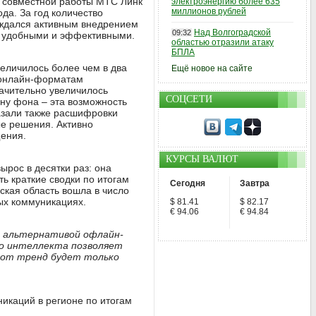
 совместной работы МТС Линк
электроэнергию более 635
миллионов рублей
да. За год количество
ождался активным внедрением
Над Волгоградской
09:32
е удобными и эффективными.
областью отразили атаку
БПЛА
величилось более чем в два
Ещё новое на сайте
м онлайн-форматам
начительно увеличилось
СОЦСЕТИ
ну фона – эта возможность
азали также расшифровки
е решения. Активно
ения.
КУРСЫ ВАЛЮТ
ырос в десятки раз: она
ь краткие сводки по итогам
Сегодня
Завтра
ская область вошла в число
ых коммуникациях.
$ 81.41
$ 82.17
€ 94.06
€ 94.84
о альтернативой офлайн-
го интеллекта позволяет
тот тренд будет только
икаций в регионе по итогам