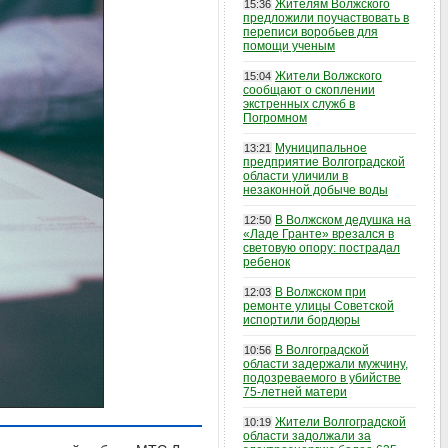
Жителям Волжского
15:36
предложили поучаствовать в
переписи воробьев для
помощи ученым
Жители Волжского
15:04
сообщают о скоплении
экстренных служб в
Погромном
Муниципальное
13:21
предприятие Волгоградской
области уличили в
незаконной добыче воды
В Волжском дедушка на
12:50
«Ладе Гранте» врезался в
световую опору: пострадал
ребенок
В Волжском при
12:03
ремонте улицы Советской
испортили бордюры
В Волгоградской
10:56
области задержали мужчину,
подозреваемого в убийстве
75-летней матери
Жители Волгоградской
10:19
области задолжали за