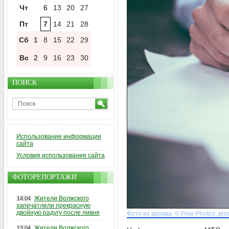
Чт
6
13
20
27
Пт
7
14
21
28
Сб
1
8
15
22
29
Вс
2
9
16
23
30
ПОИСК
Использование информации
сайта
Условия использования сайта
ФОТОРЕПОРТАЖИ
Жители Волжского
14.04
запечатлели прекрасную
двойную радугу после ливня
Фото из архива. © Free-Photos, pix
Жители Волжского
13.04