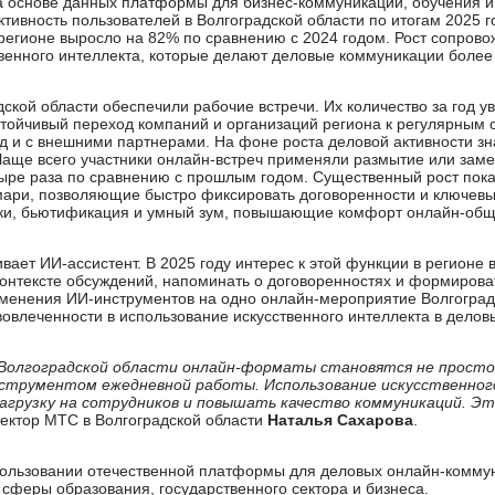
 основе данных платформы для бизнес-коммуникаций, обучения и
ивность пользователей в Волгоградской области по итогам 2025 го
 регионе выросло на 82% по сравнению с 2024 годом. Рост сопров
твенного интеллекта, которые делают деловые коммуникации боле
ской области обеспечили рабочие встречи. Их количество за год у
устойчивый переход компаний и организаций региона к регулярны
д и с внешними партнерами. На фоне роста деловой активности з
аще всего участники онлайн-встреч применяли размытие или заме
тыре раза по сравнению с прошлым годом. Существенный рост пок
мари, позволяющие быстро фиксировать договоренности и ключевы
ски, бьютификация и умный зум, повышающие комфорт онлайн-общ
ает ИИ-ассистент. В 2025 году интерес к этой функции в регионе в
контексте обсуждений, напоминать о договоренностях и формироват
именения ИИ-инструментов на одно онлайн-мероприятие Волгоград
вовлеченности в использование искусственного интеллекта в делов
й Волгоградской области онлайн-форматы становятся не прост
нструментом ежедневной работы. Использование искусственно
нагрузку на сотрудников и повышать качество коммуникаций. Э
ректор МТС в Волгоградской области
Наталья Сахарова
.
ользовании отечественной платформы для деловых онлайн-коммун
 сферы образования, государственного сектора и бизнеса.