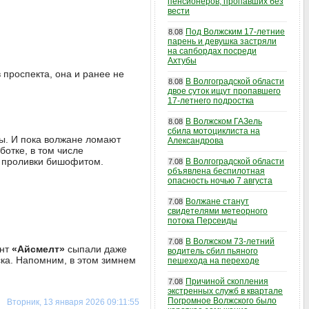
пенсионеров, пропавших без
вести
Под Волжским 17-летние
8.08
парень и девушка застряли
на сапбордах посреди
Ахтубы
в проспекта, она и ранее не
В Волгоградской области
8.08
двое суток ищут пропавшего
17-летнего подростка
В Волжском ГАЗель
8.08
сбила мотоциклиста на
ы. И пока волжане ломают
Александрова
отке, в том числе
е проливки бишофитом.
В Волгоградской области
7.08
объявлена беспилотная
опасность ночью 7 августа
Волжане станут
7.08
свидетелями метеорного
потока Персеиды
В Волжском 73-летний
7.08
ент
«Айсмелт»
сыпали даже
водитель сбил пьяного
ска. Напомним, в этом зимнем
пешехода на переходе
Причиной скопления
7.08
экстренных служб в квартале
Погромное Волжского было
Вторник, 13 января 2026 09:11:55