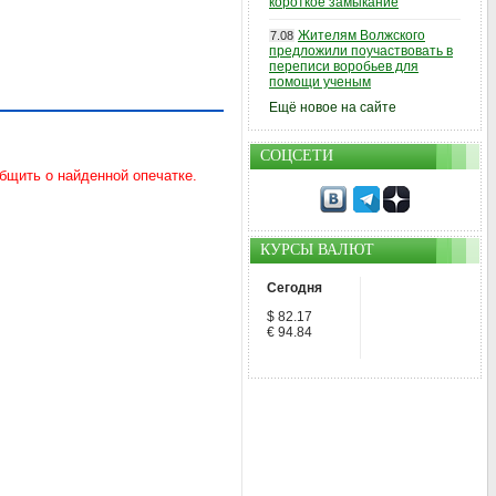
короткое замыкание
Жителям Волжского
7.08
предложили поучаствовать в
переписи воробьев для
помощи ученым
Ещё новое на сайте
СОЦСЕТИ
КУРСЫ ВАЛЮТ
Сегодня
$ 82.17
€ 94.84