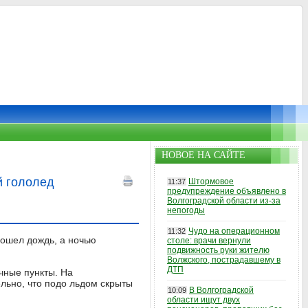
НОВОЕ НА САЙТЕ
й гололед
Штормовое
11:37
предупреждение объявлено в
Волгоградской области из-за
непогоды
Чудо на операционном
11:32
рошел дождь, а ночью
столе: врачи вернули
подвижность руки жителю
Волжского, пострадавшему в
ДТП
чные пункты. На
льно, что подо льдом скрыты
В Волгоградской
10:09
области ищут двух