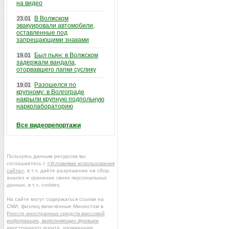
на видео
В Волжском
23.01
эвакуировали автомобили,
оставленные под
запрещающими знаками
Был пьян: в Волжском
19.01
задержали вандала,
оторвавшего лапки суслику
Разошелся по
19.01
крупному: в Волгограде
накрыли крупную подпольную
нарколабораторию
Все видеорепортажи
Пользуясь данным ресурсом вы
соглашаетесь с
«Условиями использования
сайта»
, в т.ч. даёте разрешение на сбор,
анализ и хранение своих персональных
данных, в т.ч. cookies.
На сайте могут содержаться ссылки на
СМИ, физлиц включённые Минюстом в
Реестр иностранных средств массовой
информации, выполняющих функции
иностранного агента
, упоминания