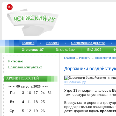
Главная
Новости
Современное детство
Отопление 1/7
Дикие собаки
БКД-2025
Ф
Главная
→
Новости
→
Транспорт и до
Интервью
Правовой Консультант
Дорожники бездействую
АРХИВ НОВОСТЕЙ
© Волжский.ру
09 августа 2026
<<
<
>
>>
Утро
13 января
началось в
Во
Пн
3
10
17
24
31
температура опустилась ниж
Вт
4
11
18
25
В результате дороги и троту
предварительно зачищенных т
Ср
5
12
19
26
даже дорожки вдоль
проспект