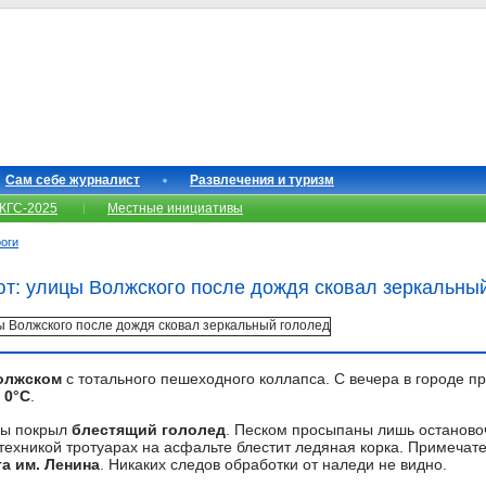
Сам себе журналист
Развлечения и туризм
КГС-2025
Местные инициативы
роги
т: улицы Волжского после дождя сковал зеркальны
лжском
с тотального пешеходного коллапса. С вечера в городе п
е
0°С
.
ары покрыл
блестящий гололед
. Песком просыпаны лишь останово
ехникой тротуарах на асфальте блестит ледяная корка. Примечате
а им. Ленина
. Никаких следов обработки от наледи не видно.