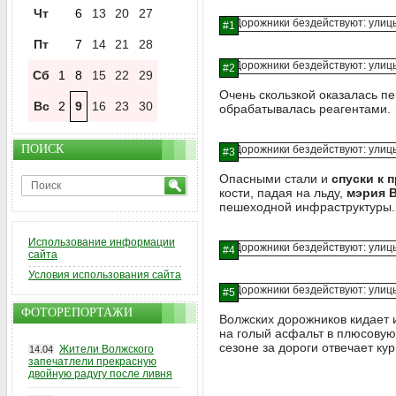
Чт
6
13
20
27
Пт
7
14
21
28
Сб
1
8
15
22
29
Очень скользкой оказалась п
Вс
2
9
16
23
30
обрабатывалась реагентами.
ПОИСК
Опасными стали и
спуски к 
кости, падая на льду,
мэрия 
пешеходной инфраструктуры. 
Использование информации
сайта
Условия использования сайта
ФОТОРЕПОРТАЖИ
Волжских дорожников кидает 
на голый асфальт в плюсовую
сезоне за дороги отвечает к
Жители Волжского
14.04
запечатлели прекрасную
двойную радугу после ливня