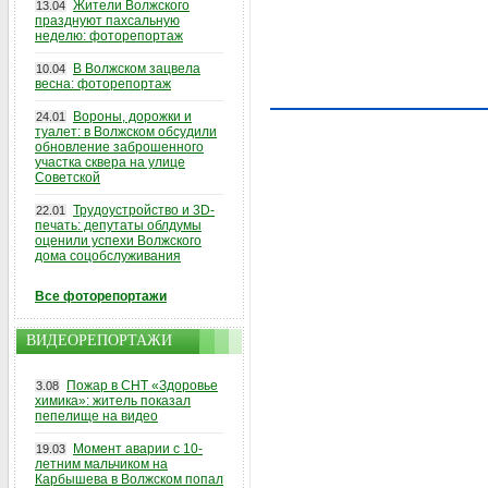
Жители Волжского
13.04
празднуют пахсальную
неделю: фоторепортаж
В Волжском зацвела
10.04
весна: фоторепортаж
Вороны, дорожки и
24.01
туалет: в Волжском обсудили
обновление заброшенного
участка сквера на улице
Советской
Трудоустройство и 3D-
22.01
печать: депутаты облдумы
оценили успехи Волжского
дома соцобслуживания
Все фоторепортажи
ВИДЕОРЕПОРТАЖИ
Пожар в СНТ «Здоровье
3.08
химика»: житель показал
пепелище на видео
Момент аварии с 10-
19.03
летним мальчиком на
Карбышева в Волжском попал