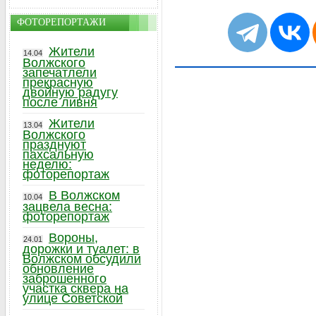
ФОТОРЕПОРТАЖИ
Жители
14.04
Волжского
запечатлели
прекрасную
двойную радугу
после ливня
Жители
13.04
Волжского
празднуют
пахсальную
неделю:
фоторепортаж
В Волжском
10.04
зацвела весна:
фоторепортаж
Вороны,
24.01
дорожки и туалет: в
Волжском обсудили
обновление
заброшенного
участка сквера на
улице Советской