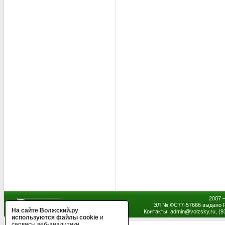
2007 
ЭЛ № ФС77-57666 выдано Р
На сайте Волжский.ру
Контакты: admin
@
volzsky.ru, (
используются файлы cookie
и
сервисы веб-аналитики