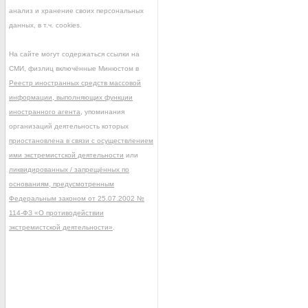
анализ и хранение своих персональных
данных, в т.ч. cookies.
На сайте могут содержаться ссылки на
СМИ, физлиц включённые Минюстом в
Реестр иностранных средств массовой
информации, выполняющих функции
иностранного агента
, упоминания
организаций деятельность которых
приостановлена в связи с осуществлением
ими экстремистской деятельности
или
ликвидированных / запрещённых по
основаниям, предусмотренным
Федеральным законом от 25.07.2002 №
114-ФЗ «О противодействии
экстремистской деятельности»
.