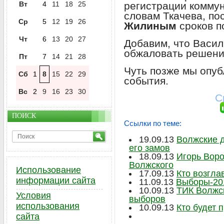
Вт
4
11
18
25
регистрации коммун
словам Ткачева, п
Ср
5
12
19
26
Жилиным
сроков п
Чт
6
13
20
27
Добавим, что Васи
обжаловать решени
Пт
7
14
21
28
Чуть позже мы опуб
Сб
1
8
15
22
29
события.
Вс
2
9
16
23
30
С
ПОИСК
Ссылки по теме:
19.09.13
Волжские 
его замов
18.09.13
Игорь Вор
Волжского
Использование
17.09.13
Кто возгла
информации сайта
11.09.13
Выборы-201
10.09.13
ТИК Волжск
Условия
выборов
использования
10.09.13
Кто будет 
сайта