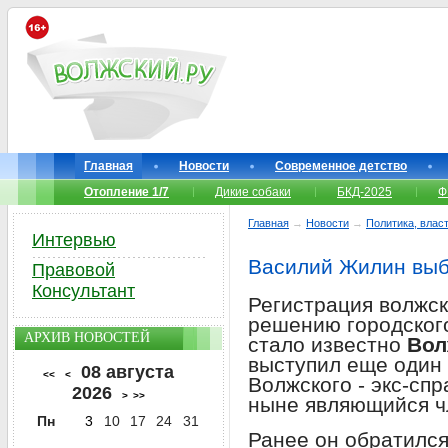
Главная
Новости
Современное детство
Отопление 1/7
Дикие собаки
БКД-2025
Ф
Главная
→
Новости
→
Политика, власт
Интервью
Василий Жилин выб
Правовой
Консультант
Регистрация волжск
решению городского
АРХИВ НОВОСТЕЙ
стало известно
Вол
выступил еще один 
08 августа
<<
<
Волжского - экс-сп
2026
>
>>
ныне являющийся ч
Пн
3
10
17
24
31
Ранее он обратился