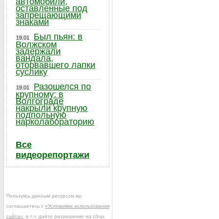
автомобили,
оставленные под
запрещающими
знаками
Был пьян: в
19.01
Волжском
задержали
вандала,
оторвавшего лапки
суслику
Разошелся по
19.01
крупному: в
Волгограде
накрыли крупную
подпольную
нарколабораторию
Все
видеорепортажи
Пользуясь данным ресурсом вы
соглашаетесь с
«Условиями использования
сайта»
, в т.ч. даёте разрешение на сбор,