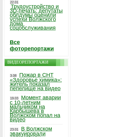
22.01
Трудоустройство и
3D-печать: депутаты
облдумы оценили
успехи Волжского
дома
соцобслуживания
Все
фоторепортажи
ВИДЕОРЕПОРТАЖИ
Пожар в СНТ
3.08
«Здоровье химика»:
житель показал
пепелище на видео
Момент аварии
19.03
с 10-летним
мальчиком на
Карбышева в
Волжском попал на
видео
В Волжском
23.01
эвакуировали