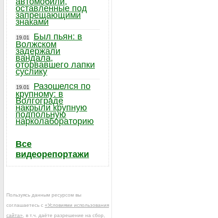
автомобили,
оставленные под
запрещающими
знаками
Был пьян: в
19.01
Волжском
задержали
вандала,
оторвавшего лапки
суслику
Разошелся по
19.01
крупному: в
Волгограде
накрыли крупную
подпольную
нарколабораторию
Все
видеорепортажи
Пользуясь данным ресурсом вы
соглашаетесь с
«Условиями использования
сайта»
, в т.ч. даёте разрешение на сбор,