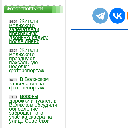
ФОТОРЕПОРТАЖИ
Жители
14.04
Волжского
запечатлели
прекрасную
двойную радугу
после ливня
Жители
13.04
Волжского
празднуют
пахсальную
неделю:
фоторепортаж
В Волжском
10.04
зацвела весна:
фоторепортаж
Вороны,
24.01
дорожки и туалет: в
Волжском обсудили
обновление
заброшенного
участка сквера на
улице Советской