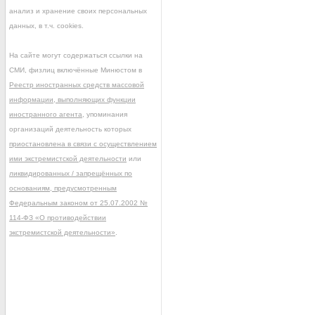
анализ и хранение своих персональных
данных, в т.ч. cookies.
На сайте могут содержаться ссылки на
СМИ, физлиц включённые Минюстом в
Реестр иностранных средств массовой
информации, выполняющих функции
иностранного агента
, упоминания
организаций деятельность которых
приостановлена в связи с осуществлением
ими экстремистской деятельности
или
ликвидированных / запрещённых по
основаниям, предусмотренным
Федеральным законом от 25.07.2002 №
114-ФЗ «О противодействии
экстремистской деятельности»
.