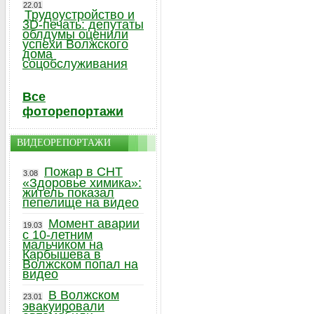
22.01
Трудоустройство и
3D-печать: депутаты
облдумы оценили
успехи Волжского
дома
соцобслуживания
Все
фоторепортажи
ВИДЕОРЕПОРТАЖИ
Пожар в СНТ
3.08
«Здоровье химика»:
житель показал
пепелище на видео
Момент аварии
19.03
с 10-летним
мальчиком на
Карбышева в
Волжском попал на
видео
В Волжском
23.01
эвакуировали