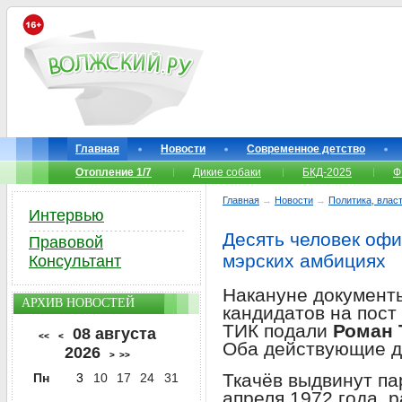
Главная
Новости
Современное детство
Отопление 1/7
Дикие собаки
БКД-2025
Ф
Главная
→
Новости
→
Политика, власт
Интервью
Десять человек офи
Правовой
мэрских амбициях
Консультант
Накануне документы
АРХИВ НОВОСТЕЙ
кандидатов на пост
ТИК подали
Роман 
08 августа
<<
<
Оба действующие д
2026
>
>>
Ткачёв выдвинут па
Пн
3
10
17
24
31
апреля 1972 года, 