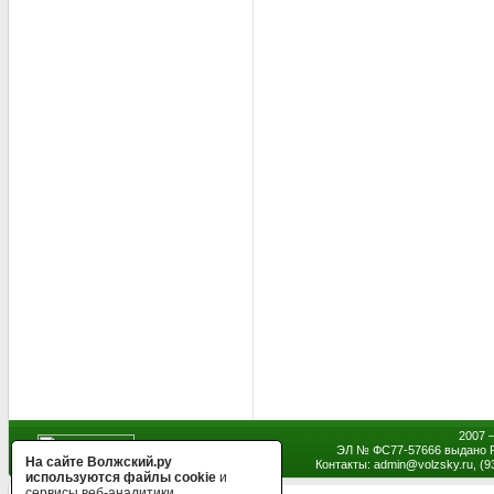
2007 
ЭЛ № ФС77-57666 выдано Р
На сайте Волжский.ру
Контакты: admin
@
volzsky.ru, (
используются файлы cookie
и
сервисы веб-аналитики