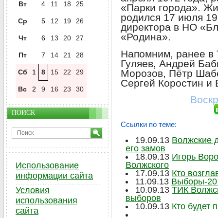
Вт
4
11
18
25
«Парки города». Ж
родился 17 июля 19
Ср
5
12
19
26
директора в НО «Б
«Родина».
Чт
6
13
20
27
Напомним, ранее в
Пт
7
14
21
28
Гуляев, Андрей Баб
Морозов, Пётр Шабе
Сб
1
8
15
22
29
Сергей Коростин и
Вс
2
9
16
23
30
Воскр
ПОИСК
Ссылки по теме:
19.09.13
Волжские 
его замов
18.09.13
Игорь Вор
Волжского
Использование
17.09.13
Кто возгла
информации сайта
11.09.13
Выборы-201
10.09.13
ТИК Волжск
Условия
выборов
использования
10.09.13
Кто будет 
сайта