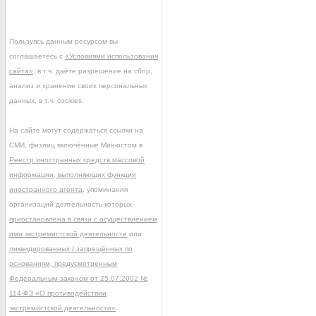
Пользуясь данным ресурсом вы
соглашаетесь с
«Условиями использования
сайта»
, в т.ч. даёте разрешение на сбор,
анализ и хранение своих персональных
данных, в т.ч. cookies.
На сайте могут содержаться ссылки на
СМИ, физлиц включённые Минюстом в
Реестр иностранных средств массовой
информации, выполняющих функции
иностранного агента
, упоминания
организаций деятельность которых
приостановлена в связи с осуществлением
ими экстремистской деятельности
или
ликвидированных / запрещённых по
основаниям, предусмотренным
Федеральным законом от 25.07.2002 №
114-ФЗ «О противодействии
экстремистской деятельности»
.