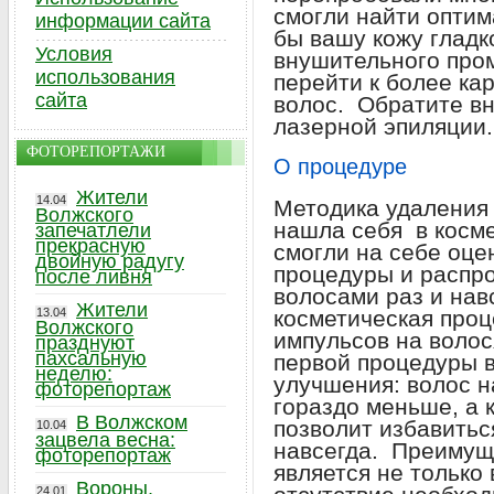
смогли найти оптим
информации сайта
бы вашу кожу гладк
Условия
внушительного про
использования
перейти к более к
сайта
волос. Обратите в
лазерной эпиляции.
ФОТОРЕПОРТАЖИ
О процедуре
Жители
14.04
Методика удаления
Волжского
нашла себя в косм
запечатлели
прекрасную
смогли на себе оц
двойную радугу
процедуры и распр
после ливня
волосами раз и нав
Жители
13.04
косметическая про
Волжского
импульсов на волос
празднуют
пахсальную
первой процедуры 
неделю:
улучшения: волос н
фоторепортаж
гораздо меньше, а 
В Волжском
позволит избавитьс
10.04
зацвела весна:
навсегда. Преимущ
фоторепортаж
является не только
Вороны,
24.01