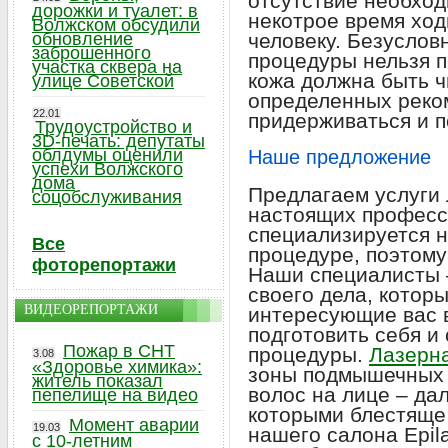
отсутствие необхо
дорожки и туалет: в
некотрое время ход
Волжском обсудили
обновление
человеку. Безуслов
заброшенного
процедуры нельзя п
участка сквера на
кожа должна быть ч
улице Советской
определенных реко
22.01
придерживаться и п
Трудоустройство и
3D-печать: депутаты
облдумы оценили
Наше предложение
успехи Волжского
дома
Предлагаем услуги 
соцобслуживания
настоящих професс
специализируется н
Все
процедуре, поэтому
фоторепортажи
Наши специалисты 
своего дела, которы
ВИДЕОРЕПОРТАЖИ
интересующие вас 
подготовить себя и
Пожар в СНТ
процедуры.
Лазерна
3.08
«Здоровье химика»:
зоны подмышечных в
житель показал
волос на лице – дал
пепелище на видео
которыми блестяще
Момент аварии
19.03
нашего салона Epil
с 10-летним