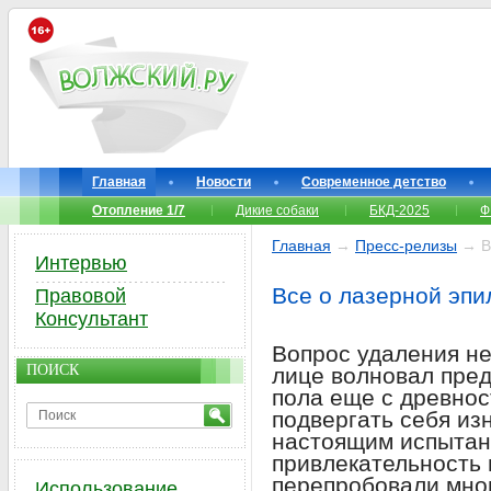
Главная
Новости
Современное детство
Отопление 1/7
Дикие собаки
БКД-2025
Ф
Главная
→
Пресс-релизы
→ Вс
Интервью
Все о лазерной эпи
Правовой
Консультант
Вопрос удаления не
ПОИСК
лице волновал пред
пола еще с древно
подвергать себя из
настоящим испытани
привлекательность 
перепробовали мног
Использование