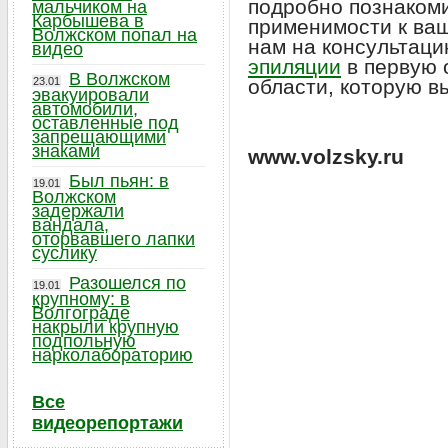
подробно познакоми
мальчиком на
Карбышева в
применимости к ваш
Волжском попал на
нам на консультац
видео
эпиляции
в первую 
В Волжском
23.01
области, которую в
эвакуировали
автомобили,
оставленные под
запрещающими
знаками
www.volzsky.ru
Был пьян: в
19.01
Волжском
задержали
вандала,
оторвавшего лапки
суслику
Разошелся по
19.01
крупному: в
Волгограде
накрыли крупную
подпольную
нарколабораторию
Все
видеорепортажи