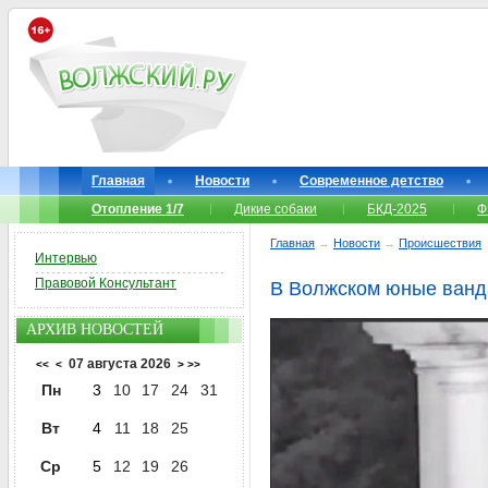
Главная
Новости
Современное детство
Отопление 1/7
Дикие собаки
БКД-2025
Ф
Главная
→
Новости
→
Происшествия
Интервью
Правовой Консультант
В Волжском юные ванд
АРХИВ НОВОСТЕЙ
07 августа 2026
<<
<
>
>>
Пн
3
10
17
24
31
Вт
4
11
18
25
Ср
5
12
19
26