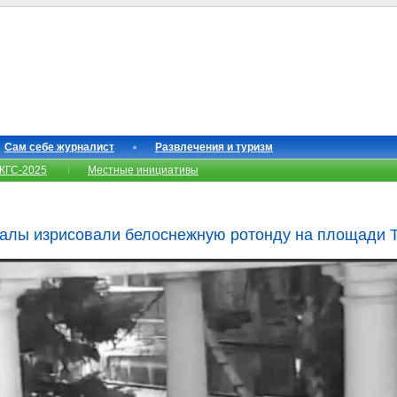
Сам себе журналист
Развлечения и туризм
КГС-2025
Местные инициативы
алы изрисовали белоснежную ротонду на площади 