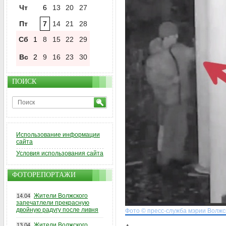
Чт
6
13
20
27
Пт
7
14
21
28
Сб
1
8
15
22
29
Вс
2
9
16
23
30
ПОИСК
Использование информации
сайта
Условия использования сайта
ФОТОРЕПОРТАЖИ
Жители Волжского
14.04
запечатлели прекрасную
двойную радугу после ливня
Фото © пресс-служба мэрии Волжс
Жители Волжского
13.04