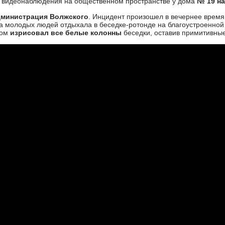
а видеонаблюдения на общественном пространстве у дома
№ 19 на
дминистрация Волжского
. Инцидент произошел в вечернее время
па молодых людей отдыхала в беседке-ротонде на благоустроенной 
ром
изрисовал все белые колонны
беседки, оставив примитивные