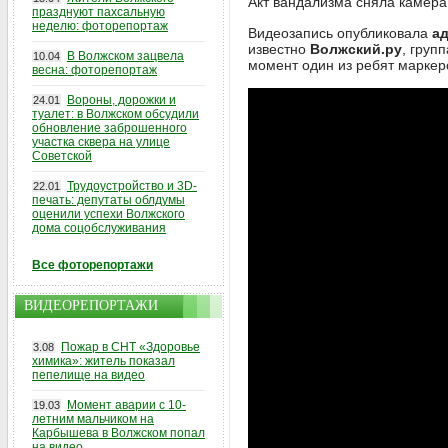
Акт вандализма сняла камер
празднуют пахсальную
неделю: фоторепортаж
Видеозапись опубликовала
а
известно
Волжский.ру
, груп
В Волжском зацвела
10.04
момент один из ребят марке
весна: фоторепортаж
Вороны, дорожки и
24.01
туалет: в Волжском обсудили
обновление заброшенного
участка сквера на улице
Советской
Трудоустройство и 3D-
22.01
печать: депутаты облдумы
оценили успехи Волжского
дома соцобслуживания
Все фоторепортажи
ВИДЕОРЕПОРТАЖИ
Пожар в СНТ «Здоровье
3.08
химика»: житель показал
пепелище на видео
Момент аварии с 10-
19.03
летним мальчиком на
Карбышева в Волжском попал
на видео