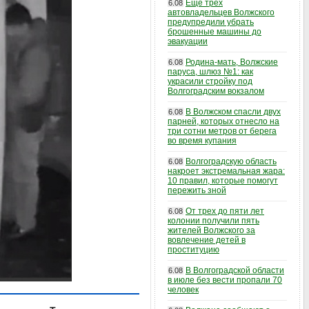
Еще трех
6.08
автовладельцев Волжского
предупредили убрать
брошенные машины до
эвакуации
Родина-мать, Волжские
6.08
паруса, шлюз №1: как
украсили стройку под
Волгоградским вокзалом
В Волжском спасли двух
6.08
парней, которых отнесло на
три сотни метров от берега
во время купания
Волгоградскую область
6.08
накроет экстремальная жара:
10 правил, которые помогут
пережить зной
От трех до пяти лет
6.08
колонии получили пять
жителей Волжского за
вовлечение детей в
проституцию
В Волгоградской области
6.08
в июле без вести пропали 70
человек