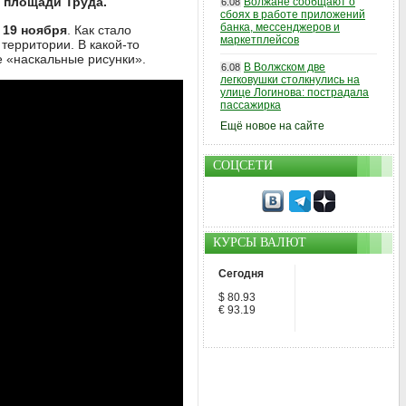
 площади Труда.
Волжане сообщают о
6.08
сбоях в работе приложений
банка, мессенджеров и
19 ноября
. Как стало
маркетплейсов
территории. В какой-то
 «наскальные рисунки».
В Волжском две
6.08
легковушки столкнулись на
улице Логинова: пострадала
пассажирка
Ещё новое на сайте
СОЦСЕТИ
КУРСЫ ВАЛЮТ
Сегодня
$ 80.93
€ 93.19