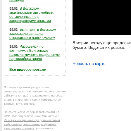
В Волжском
23.01
эвакуировали автомобили,
оставленные под
запрещающими знаками
Был пьян: в Волжском
19.01
задержали вандала,
оторвавшего лапки суслику
В мэрии негодующе предложил
Разошелся по
19.01
бумаге. Ведется их розыск.
крупному: в Волгограде
накрыли крупную подпольную
нарколабораторию
Новость на карте
Все видеорепортажи
Пользуясь данным ресурсом вы
соглашаетесь с
«Условиями использования
сайта»
, в т.ч. даёте разрешение на сбор,
анализ и хранение своих персональных
данных, в т.ч. cookies.
На сайте могут содержаться ссылки на
СМИ, физлиц включённые Минюстом в
Реестр иностранных средств массовой
информации, выполняющих функции
иностранного агента
, упоминания