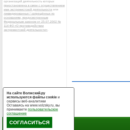
организаций деятельность которых
приостановлена в связи с осуществлением
ими экстремистской деятельности
или
ликвидированных / запрещённых по
основаниям, предусмотренным
Федеральным законом от 25.07.2002 №
114-ФЗ «О противодействии
экстремистской деятельности»
.
На сайте Волжский.ру
используются файлы cookie
и
сервисы веб-аналитики
Оставаясь на www.volzsky.ru, вы
принимаете
пользовательское
соглашение
СОГЛАСИТЬСЯ