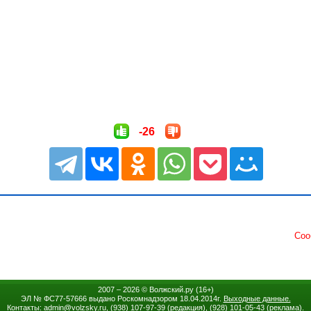
-26
2007 – 2026 ©
Волжский.ру
(16+)
ЭЛ № ФС77-57666 выдано Роскомнадзором 18.04.2014г.
Выходные данные.
Контакты: admin
@
volzsky.ru, (938) 107-97-39 (редакция), (928) 101-05-43 (реклама).