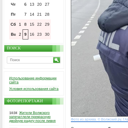
Чт
6
13
20
27
Пт
7
14
21
28
Сб
1
8
15
22
29
Вс
2
9
16
23
30
ПОИСК
Использование информации
сайта
Условия использования сайта
ФОТОРЕПОРТАЖИ
Жители Волжского
14.04
запечатлели прекрасную
Фото из архива. © Волжский.ру, ГА
двойную радугу после ливня