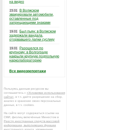
на видео
В Волжском
23.01
эвакуировали автомобили,
оставленные под
запрещающими знаками
Был пьян: в Волжском
19.01
задержали вандала,
оторвавшего лапки суслику
Разошелся по
19.01
крупному: в Волгограде
накрыли крупную подпольную
нарколабораторию
Все видеорепортажи
Пользуясь данным ресурсом вы
соглашаетесь с
«Условиями использования
сайта»
, в т.ч. даёте разрешение на сбор,
анализ и хранение своих персональных
данных, в т.ч. cookies.
На сайте могут содержаться ссылки на
СМИ, физлиц включённые Минюстом в
Реестр иностранных средств массовой
информации, выполняющих функции
иностранного агента
, упоминания