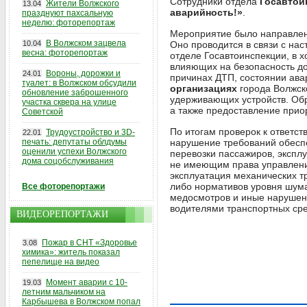
Сотрудники отдела
Госавтои
Жители Волжского
13.04
аварийность!»
.
празднуют пахсальную
неделю: фоторепортаж
Мероприятие было направле
В Волжском зацвела
10.04
Оно проводится в связи с на
весна: фоторепортаж
отделе Госавтоинспекции, в 
влияющих на безопасность до
Вороны, дорожки и
24.01
причинах ДТП, состоянии ава
туалет: в Волжском обсудили
организациях
города Волжск
обновление заброшенного
удерживающих устройств. Обр
участка сквера на улице
а также предоставление прио
Советской
По итогам проверок к ответс
Трудоустройство и 3D-
22.01
печать: депутаты облдумы
нарушение требований обеспе
оценили успехи Волжского
перевозки пассажиров, экспл
дома соцобслуживания
не имеющим права управлени
эксплуатация механических 
либо нормативов уровня шум
Все фоторепортажи
медосмотров и иные наруше
водителями транспортных ср
ВИДЕОРЕПОРТАЖИ
Пожар в СНТ «Здоровье
3.08
химика»: житель показал
пепелище на видео
Момент аварии с 10-
19.03
летним мальчиком на
Карбышева в Волжском попал