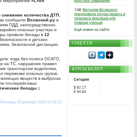
е мероприятие
«Стоп
короткое замыкание
Жителям Волжского
7.08
предложили поучаствовать в
и
снижение количества ДТП.
переписи воробьев для
 Как сообщили
Волжский.ру
в
помощи ученым
ниям ПДД, непосредственно
варийно-опасных участках и
Ещё новое на сайте
торы провели беседы в
12
безопасности и детских
СОЦСЕТИ
жима, безопасной дистанции,
али: езда без полиса ОСАГО,
ки на ТС, нарушение правил
ние транспортом водителем,
КУРСЫ ВАЛЮТ
 перевозки опасных грузов,
язняющих веществ в выбросах
Сегодня
или послерейсовых
$ 82.17
тические беседы
с
€ 94.84
Пятница, 05 декабря 2025 15:36:13