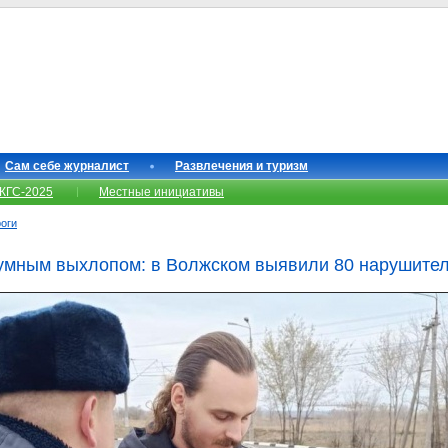
Сам себе журналист
Развлечения и туризм
КГС-2025
Местные инициативы
роги
шумным выхлопом: в Волжском выявили 80 нарушите