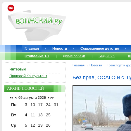
Главная
Новости
Современное детство
Отопление 1/7
Дикие собаки
БКД-2025
Ф
Главная
→
Новости
→
Транспорт и до
Интервью
Правовой Консультант
Без прав, ОСАГО и с 
АРХИВ НОВОСТЕЙ
09 августа 2026
<<
<
>
>>
Пн
3
10
17
24
31
Вт
4
11
18
25
Ср
5
12
19
26