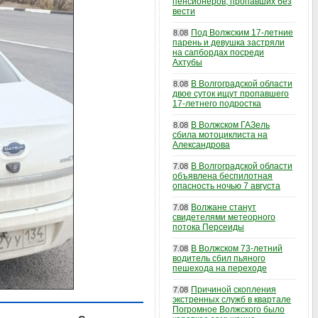
пенсионеров, пропавших без
вести
Под Волжским 17-летние
8.08
парень и девушка застряли
на сапбордах посреди
Ахтубы
В Волгоградской области
8.08
двое суток ищут пропавшего
17-летнего подростка
В Волжском ГАЗель
8.08
сбила мотоциклиста на
Александрова
В Волгоградской области
7.08
объявлена беспилотная
опасность ночью 7 августа
Волжане станут
7.08
свидетелями метеорного
потока Персеиды
В Волжском 73-летний
7.08
водитель сбил пьяного
пешехода на переходе
Причиной скопления
7.08
экстренных служб в квартале
Погромное Волжского было