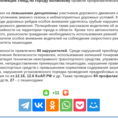
нспекции УМВД по городу Волжскому
провели профилактическо
нно на
повышение дисциплины
участников дорожного движения 
ступлением зимнего сезона и неблагоприятных дорожных условий.
ходе дорожных рейдов особое внимание уделялось грубым наруше
рожного движения. Полицейские также рассказали водителям об а
рийности на территории города и области. Кроме того автоинспек
ого, разъяснили гражданам необходимость использования ремней 
атили особое внимание водителей на соблюдение скоростного ре
ритета пешеходам.
твенности привлечено
80 нарушителей
. Среди нарушений преоблад
чения безопасности перевозок, использование излишней тониров
уатация технически неисправного транспортного средства, управле
я, непредоставление преимущества пешеходам, нарушение правил
транспортных средств с превышением нормативов содержания загр
а, нарушения установленного порядка проведения предрейсовых 
ния по
ст.12.16, 12.6 КоАП РФ
и др. Также проведено
84 профилак
едств,
27
- с пешеходами.
+11