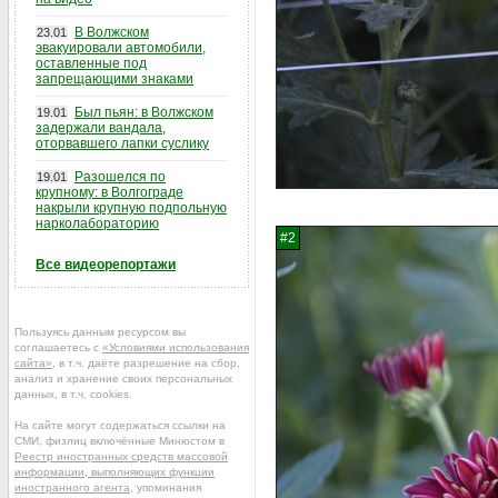
В Волжском
23.01
эвакуировали автомобили,
оставленные под
запрещающими знаками
Был пьян: в Волжском
19.01
задержали вандала,
оторвавшего лапки суслику
Разошелся по
19.01
крупному: в Волгограде
накрыли крупную подпольную
нарколабораторию
Все видеорепортажи
Пользуясь данным ресурсом вы
соглашаетесь с
«Условиями использования
сайта»
, в т.ч. даёте разрешение на сбор,
анализ и хранение своих персональных
данных, в т.ч. cookies.
На сайте могут содержаться ссылки на
СМИ, физлиц включённые Минюстом в
Реестр иностранных средств массовой
информации, выполняющих функции
иностранного агента
, упоминания