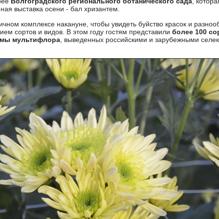
рее
Волгоградского регионального ботанического сада
, котор
ная выставка осени - бал хризантем.
чном комплексе накануне, чтобы увидеть буйство красок и разноо
ием сортов и видов. В этом году гостям представили
более 100 с
темы мультифлора
, выведенных российскими и зарубежными селе