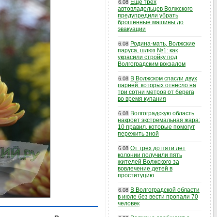
Еще трех
6.08
автовладельцев Волжского
предупредили убрать
брошенные машины до
эвакуации
Родина-мать, Волжские
6.08
паруса, шлюз №1: как
украсили стройку под
Волгоградским вокзалом
В Волжском спасли двух
6.08
парней, которых отнесло на
три сотни метров от берега
во время купания
Волгоградскую область
6.08
накроет экстремальная жара:
10 правил, которые помогут
пережить зной
От трех до пяти лет
6.08
колонии получили пять
жителей Волжского за
вовлечение детей в
проституцию
В Волгоградской области
6.08
в июле без вести пропали 70
человек