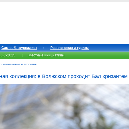
Сам себе журналист
Развлечения и туризм
КГС-2025
Местные инициативы
о, озеленение и экология
ьная коллекция: в Волжском проходит Бал хризантем