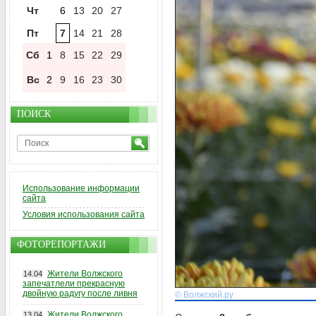
Чт
6
13
20
27
Пт
7
14
21
28
Сб
1
8
15
22
29
Вс
2
9
16
23
30
ПОИСК
Использование информации
сайта
Условия использования сайта
ФОТОРЕПОРТАЖИ
Жители Волжского
14.04
запечатлели прекрасную
двойную радугу после ливня
© Волжский.ру
Жители Волжского
13.04