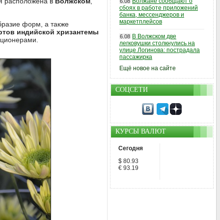
ая расположена в
Волжском
,
Волжане сообщают о
6.08
сбоях в работе приложений
банка, мессенджеров и
маркетплейсов
бразие форм, а также
ортов индийской хризантемы
В Волжском две
6.08
кционерами.
легковушки столкнулись на
улице Логинова: пострадала
пассажирка
Ещё новое на сайте
СОЦСЕТИ
КУРСЫ ВАЛЮТ
Сегодня
$ 80.93
€ 93.19