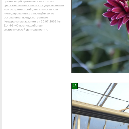
организаций деятельность которых
приостановлена в связи с осуществлением
ими экстремистской деятельности
или
ликвидированных / запрещённых по
основаниям, предусмотренным
Федеральным законом от 25.07.2002 №
114-ФЗ «О противодействии
экстремистской деятельности»
.