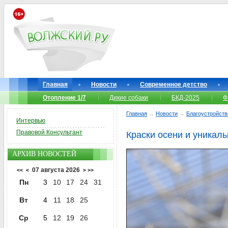
Главная
Новости
Современное детство
Отопление 1/7
Дикие собаки
БКД-2025
Ф
Главная
→
Новости
→
Благоустройств
Интервью
Правовой Консультант
Краски осени и уникал
АРХИВ НОВОСТЕЙ
07 августа 2026
<<
<
>
>>
Пн
3
10
17
24
31
Вт
4
11
18
25
Ср
5
12
19
26