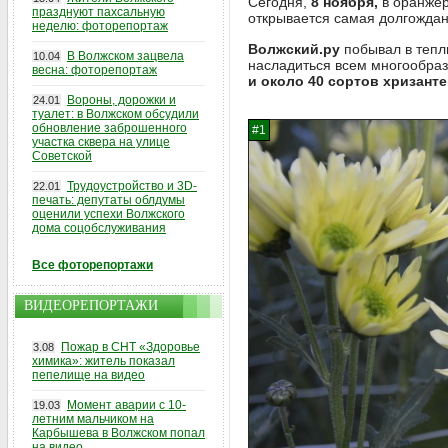
Сегодня,
8 ноября,
в оранже
празднуют пахсальную
открывается самая долгождан
неделю: фоторепортаж
Волжский.ру
побывал в тепли
В Волжском зацвела
10.04
насладиться всем многообраз
весна: фоторепортаж
и около 40 сортов хризан
Вороны, дорожки и
24.01
туалет: в Волжском обсудили
обновление заброшенного
участка сквера на улице
Советской
Трудоустройство и 3D-
22.01
печать: депутаты облдумы
оценили успехи Волжского
дома соцобслуживания
Все фоторепортажи
ВИДЕОРЕПОРТАЖИ
Пожар в СНТ «Здоровье
3.08
химика»: житель показал
пепелище на видео
Момент аварии с 10-
19.03
летним мальчиком на
Карбышева в Волжском попал
на видео