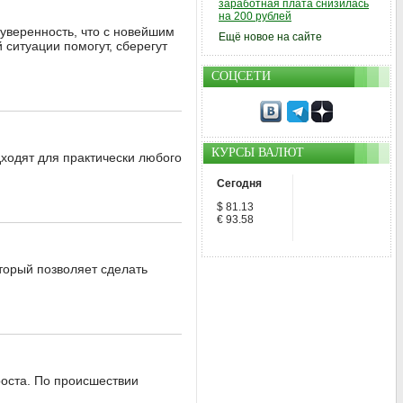
заработная плата снизилась
на 200 рублей
уверенность, что с новейшим
Ещё новое на сайте
ситуации помогут, сберегут
СОЦСЕТИ
КУРСЫ ВАЛЮТ
дходят для практически любого
Сегодня
$ 81.13
€ 93.58
торый позволяет сделать
роста. По происшествии