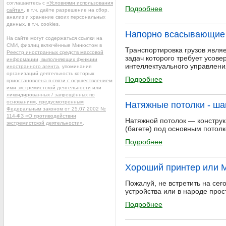
соглашаетесь с
«Условиями использования
Подробнее
сайта»
, в т.ч. даёте разрешение на сбор,
анализ и хранение своих персональных
данных, в т.ч. cookies.
Напорно всасывающие р
На сайте могут содержаться ссылки на
СМИ, физлиц включённые Минюстом в
Транспортировка грузов явля
Реестр иностранных средств массовой
задач которого требует усов
информации, выполняющих функции
интеллектуального управлени
иностранного агента
, упоминания
организаций деятельность которых
Подробнее
приостановлена в связи с осуществлением
ими экстремистской деятельности
или
ликвидированных / запрещённых по
основаниям, предусмотренным
Натяжные потолки - ша
Федеральным законом от 25.07.2002 №
114-ФЗ «О противодействии
Натяжной потолок — констру
экстремистской деятельности»
.
(багете) под основным потолк
Подробнее
Хороший принтер или 
Пожалуй, не встретить на се
устройства или в народе прос
Подробнее