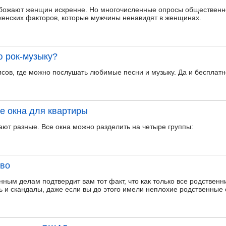
обожают женщин искренне. Но многочисленные опросы общественно
женских факторов, которые мужчины ненавидят в женщинах.
 рок-музыку?
исов, где можно послушать любимые песни и музыку. Да и бесплатн
е окна для квартиры
ают разные. Все окна можно разделить на четыре группы:
тво
ным делам подтвердит вам тот факт, что как только все родствен
нь и скандалы, даже если вы до этого имели неплохие родственные