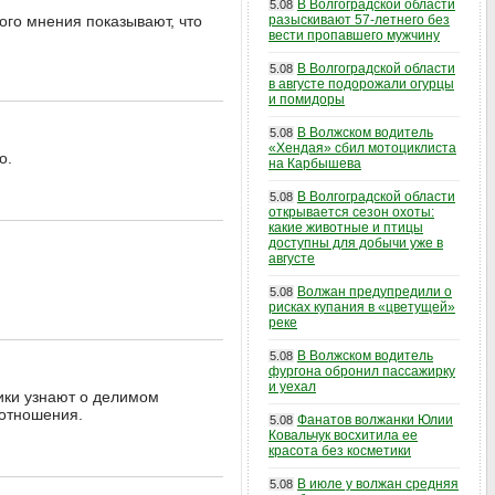
В Волгоградской области
5.08
го мнения показывают, что
разыскивают 57-летнего без
вести пропавшего мужчину
В Волгоградской области
5.08
в августе подорожали огурцы
и помидоры
В Волжском водитель
5.08
«Хендая» сбил мотоциклиста
о.
на Карбышева
В Волгоградской области
5.08
открывается сезон охоты:
какие животные и птицы
доступны для добычи уже в
августе
Волжан предупредили о
5.08
рисках купания в «цветущей»
реке
В Волжском водитель
5.08
фургона обронил пассажирку
и уехал
ники узнают о делимом
 отношения.
Фанатов волжанки Юлии
5.08
Ковальчук восхитила ее
красота без косметики
В июле у волжан средняя
5.08