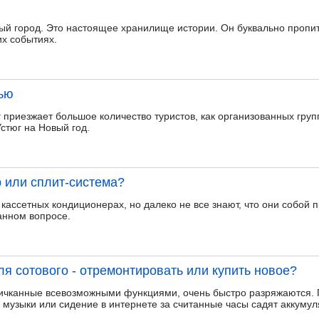
ый город. Это настоящее хранилище истории. Он буквально пропи
х событиях.
лью
 приезжает большое количество туристов, как организованных груп
стюг на Новый год.
 или сплит-система?
ассетных кондиционерах, но далеко не все знают, что они собой п
анном вопросе.
я сотового - отремонтировать или купить новое?
чканные всевозможными функциями, очень быстро разряжаются. 
музыки или сидение в интернете за считанные часы садят аккуму