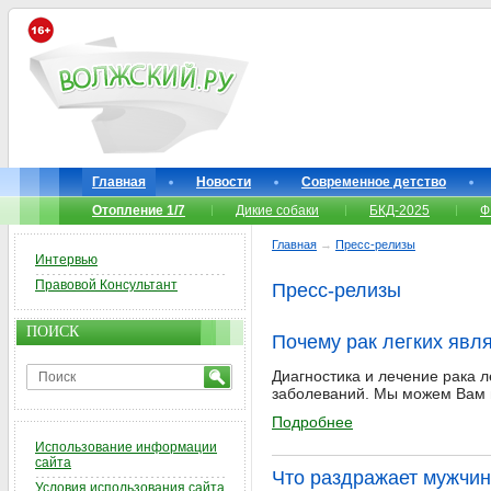
Главная
Новости
Современное детство
Отопление 1/7
Дикие собаки
БКД-2025
Ф
Главная
→
Пресс-релизы
Интервью
Правовой Консультант
Пресс-релизы
ПОИСК
Почему рак легких яв
Диагностика и лечение рака 
заболеваний. Мы можем Вам 
Подробнее
Использование информации
сайта
Что раздражает мужчин
Условия использования сайта