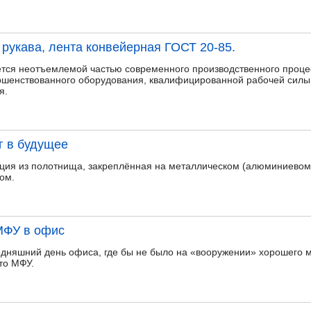
укава, лента конвейерная ГОСТ 20-85.
ется неотъемлемой частью современного производственного проце
ершенствованного оборудования, квалифицированной рабочей силы
я.
г в будущее
кция из полотнища, закреплённая на металлическом (алюминиевом
ом.
МФУ в офис
годняшний день офиса, где бы не было на «вооружении» хорошего
то МФУ.