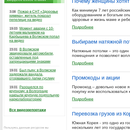
Почему женщины хотят
Как минимум 7 лет российски
Пожар в СНТ «Здоровье
3.08
оборудованием и богатым опы
химика»: житель показал
здоровье и жизнь маме и ребе
пепелище на видео
Подробнее
Момент аварии с 10-
19.03
летним мальчиком на
Карбышева в Волжском попал
на видео
Выбираем натяжной по
В Волжском
23.01
Натяжные потолки – это один
эвакуировали автомобили,
помещения и позволяют вопло
оставленные под
запрещающими знаками
Подробнее
Был пьян: в Волжском
19.01
задержали вандала,
Промокоды и акции
оторвавшего лапки суслику
Промокод – довольно новое я
Разошелся по
19.01
крупному: в Волгограде
покупку или воспользоваться 
накрыли крупную подпольную
Подробнее
нарколабораторию
Все видеорепортажи
Перевозка грузов из Ко
Южная Корея - это одно из го
нескольких лет это государст
Пользуясь данным ресурсом вы