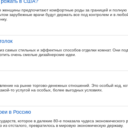
 рожать в США?
е женщины предпочитают комфортные роды за границей и полную 
том зарубежные врачи будут держать все под контролем и в любой 
нку.
толок
 из самых стильных и эффектных способов отделки комнат. Они по
тить очень смелые дизайнерские идеи.
вление на рынке торгово-денежных отношений. Это особый код, ко
какой-то услугой на особых, более выгодных условиях.
реи в Россию
сударств, которое в далекие 80-е показала чудеса экономического 
во из отсталого, превратилось в мировую экономическую державу.