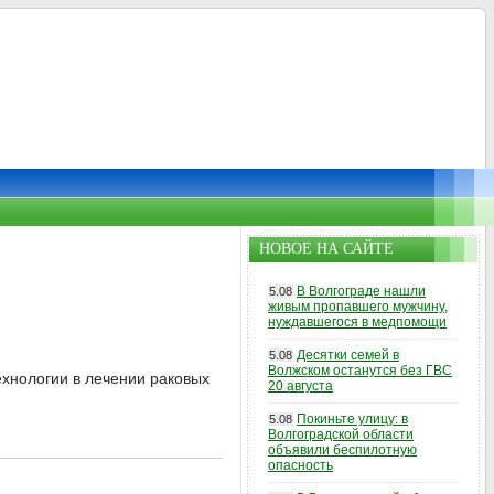
НОВОЕ НА САЙТЕ
В Волгограде нашли
5.08
живым пропавшего мужчину,
нуждавшегося в медпомощи
Десятки семей в
5.08
Волжском останутся без ГВС
ехнологии в лечении раковых
20 августа
Покиньте улицу: в
5.08
Волгоградской области
объявили беспилотную
опасность