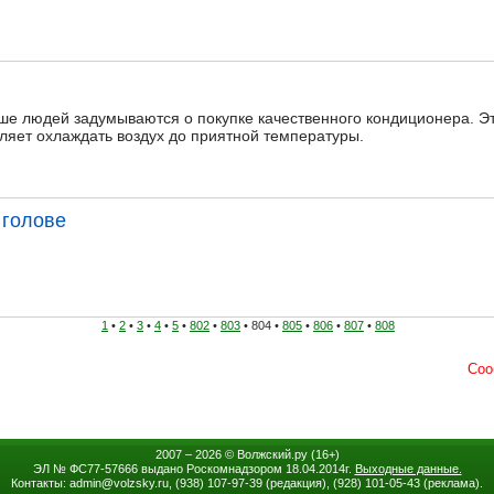
ьше людей задумываются о покупке качественного кондиционера. Э
оляет охлаждать воздух до приятной температуры.
 голове
1
•
2
•
3
•
4
•
5
•
802
•
803
• 804 •
805
•
806
•
807
•
808
2007 – 2026 ©
Волжский.ру
(16+)
ЭЛ № ФС77-57666 выдано Роскомнадзором 18.04.2014г.
Выходные данные.
Контакты: admin
@
volzsky.ru, (938) 107-97-39 (редакция), (928) 101-05-43 (реклама).