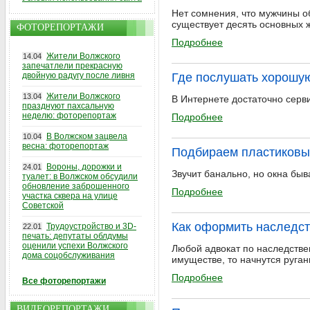
Нет сомнения, что мужчины 
существует десять основных 
ФОТОРЕПОРТАЖИ
Подробнее
Жители Волжского
14.04
запечатлели прекрасную
двойную радугу после ливня
Где послушать хорошую
Жители Волжского
13.04
В Интернете достаточно серв
празднуют пахсальную
неделю: фоторепортаж
Подробнее
В Волжском зацвела
10.04
весна: фоторепортаж
Подбираем пластиковы
Вороны, дорожки и
24.01
Звучит банально, но окна быв
туалет: в Волжском обсудили
обновление заброшенного
Подробнее
участка сквера на улице
Советской
Как оформить наследс
Трудоустройство и 3D-
22.01
печать: депутаты облдумы
оценили успехи Волжского
Любой адвокат по наследствен
дома соцобслуживания
имуществе, то начнутся руга
Подробнее
Все фоторепортажи
ВИДЕОРЕПОРТАЖИ