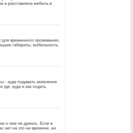
на и расставлена мебель в
т для временного проживания,
льшие габариты, мобильность
ы - куда подавать заявление
 где, куда и как подать
и о чем не думать. Если в
с нет на это ни времени, ни