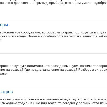
ля этого достаточно открыть дверь бара, в котором умело подобра
неры.
циональное сооружение, которое легко транспортируется и служи
хблока или склада. Важными особенностями бытовки являются небо
с
ерашние супруги понимают, что развод неминуем, возникает вопрос
ние на развод? Где подать заявление на развод? Разберем ситуации
атье.
еатров
т нас самого главного – возможности отдохнуть, расслабиться и н
выходные ходили в кино или театр, то сегодня у большинства из на