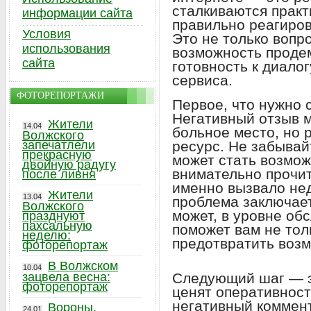
сталкиваются практ
информации сайта
правильно реагиров
Условия
Это не только вопро
использования
возможность проде
сайта
готовность к диало
сервиса.
ФОТОРЕПОРТАЖИ
Первое, что нужно с
Негативный отзыв м
Жители
14.04
больное место, но 
Волжского
запечатлели
ресурс. Не забывай
прекрасную
может стать возмож
двойную радугу
внимательно прочит
после ливня
именно вызвало нед
Жители
13.04
проблема заключает
Волжского
может, в уровне об
празднуют
пахсальную
поможет вам не толь
неделю:
предотвратить воз
фоторепортаж
В Волжском
10.04
зацвела весна:
Следующий шаг — э
фоторепортаж
ценят оперативност
негативный коммент
Вороны,
24.01