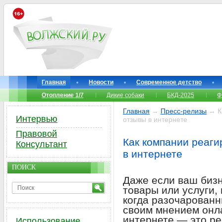
Главная
Новости
Современное детство
Отопление 1/7
Дикие собаки
БКД-2025
Ф
Главная
→
Пресс-релизы
→ Ка
Интервью
отзывы в интернете
Правовой
Как компании реаги
Консультант
в интернете
ПОИСК
Даже если ваш биз
товары или услуги,
когда разочарованн
своим мнением онл
интернете — это ре
Использование