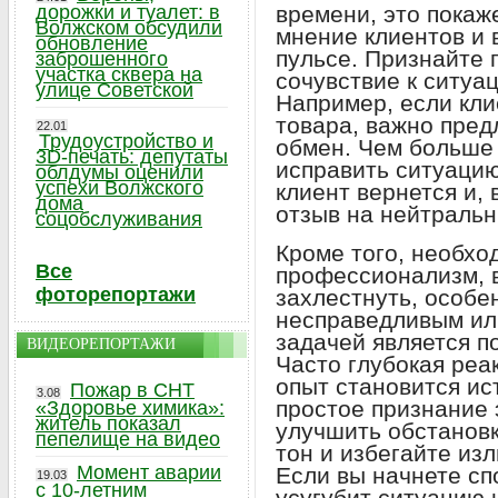
дорожки и туалет: в
времени, это покаж
Волжском обсудили
мнение клиентов и 
обновление
пульсе. Признайте 
заброшенного
участка сквера на
сочувствие к ситуа
улице Советской
Например, если кли
товара, важно пред
22.01
Трудоустройство и
обмен. Чем больше
3D-печать: депутаты
исправить ситуацию
облдумы оценили
успехи Волжского
клиент вернется и,
дома
отзыв на нейтраль
соцобслуживания
Кроме того, необхо
Все
профессионализм, 
фоторепортажи
захлестнуть, особе
несправедливым ил
задачей является 
ВИДЕОРЕПОРТАЖИ
Часто глубокая реа
опыт становится ис
Пожар в СНТ
3.08
простое признание 
«Здоровье химика»:
житель показал
улучшить обстанов
пепелище на видео
тон и избегайте из
Момент аварии
Если вы начнете сп
19.03
с 10-летним
усугубит ситуацию 