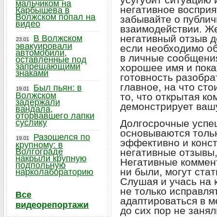
мальчиком на
негативное восприя
Карбышева в
Волжском попал на
забывайте о публич
видео
взаимодействии. Же
негативный отзыв д
В Волжском
23.01
эвакуировали
если необходимо об
автомобили,
в личные сообщени
оставленные под
запрещающими
хорошее имя и пока
знаками
готовность разобра
главное, на что ст
Был пьян: в
19.01
Волжском
то, что открытая к
задержали
демонстрирует вашу
вандала,
оторвавшего лапки
суслику
Долгосрочные успе
основываются тольк
Разошелся по
19.01
эффективно и конст
крупному: в
Волгограде
негативные отзывы,
накрыли крупную
Негативные коммент
подпольную
ни были, могут ста
нарколабораторию
Слушая и учась на 
не только исправля
Все
адаптироваться в 
видеорепортажи
до сих пор не заня