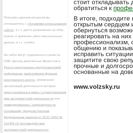
стоит откладывать д
обратиться к
профе
В итоге, подходите
Пользуясь данным ресурсом вы
открытым сердцем и
соглашаетесь с
«Условиями использования
обернуться возмож
сайта»
, в т.ч. даёте разрешение на сбор,
реагировать на них
анализ и хранение своих персональных
профессионализм, 
данных, в т.ч. cookies.
общению и показыв
исправить ситуации
На сайте могут содержаться ссылки на
защитите свою репу
СМИ, физлиц включённые Минюстом в
прочные и долгосро
Реестр иностранных средств массовой
основанные на дове
информации, выполняющих функции
иностранного агента
, упоминания
www.volzsky.ru
организаций деятельность которых
приостановлена в связи с осуществлением
ими экстремистской деятельности
или
ликвидированных / запрещённых по
основаниям, предусмотренным
Федеральным законом от 25.07.2002 №
114-ФЗ «О противодействии
экстремистской деятельности»
.