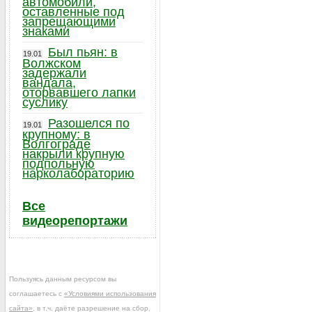
автомобили,
оставленные под
запрещающими
знаками
Был пьян: в
19.01
Волжском
задержали
вандала,
оторвавшего лапки
суслику
Разошелся по
19.01
крупному: в
Волгограде
накрыли крупную
подпольную
нарколабораторию
Все
видеорепортажи
Пользуясь данным ресурсом вы
соглашаетесь с
«Условиями использования
сайта»
, в т.ч. даёте разрешение на сбор,