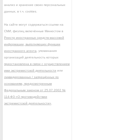
анализ и хранение своих персональных
данных, в т.ч. cookies.
На сайте могут содержаться ссылки на
СМИ, физлиц включённые Минюстом в
Реестр иностранных средств массовой
информации, выполняющих функции
иностранного агента
, упоминания
организаций деятельность которых
приостановлена в связи с осуществлением
ими экстремистской деятельности
или
ликвидированных / запрещённых по
основаниям, предусмотренным
Федеральным законом от 25.07.2002 №
114-ФЗ «О противодействии
экстремистской деятельности»
.