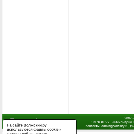
2007 
ЭЛ № ФС77-57666 выдано Р
На сайте Волжский.ру
Контакты: admin
@
volzsky.ru, (
используются файлы cookie
и
сервисы веб-аналитики