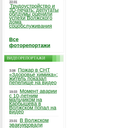
22.01
Трудоустройство и
3D-печать: депутаты
облдумы оценили
успехи Волжского
дома
соцобслуживания
Все
фоторепортажи
ВИДЕОРЕПОРТАЖИ
Пожар в СНТ
3.08
«Здоровье химика»:
житель показал
пепелище на видео
Момент аварии
19.03
с 10-летним
мальчиком на
Карбышева в
Волжском попал на
видео
В Волжском
23.01
эвакуировали