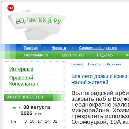
Главная
Новости
Современное детство
Отопление 1/7
Дикие собаки
БКД-2025
Ф
Главная
→
Новости
→
Общество
Интервью
Все лето драки и крики
Правовой
жалоб жителей
Консультант
Волгоградский арб
АРХИВ НОВОСТЕЙ
закрыть паб в Волж
неоднократно жалов
08 августа
<<
<
микрорайона. Хозя
2026
>
>>
прекратить исполь
Оломоуцкой, 19А ка
Пн
3
10
17
24
31