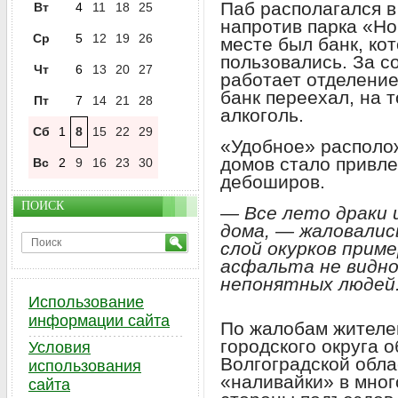
Паб располагался 
Вт
4
11
18
25
напротив парка «Но
Ср
5
12
19
26
месте был банк, ко
пользовались. За с
Чт
6
13
20
27
работает отделение
банк переехал, на 
Пт
7
14
21
28
алкоголь.
Сб
1
8
15
22
29
«Удобное» располо
домов стало привле
Вс
2
9
16
23
30
дебоширов.
ПОИСК
— Все лето драки 
дома, — жаловалис
слой окурков прим
асфальта не видно
непонятных людей.
Использование
информации сайта
По жалобам жителе
городского округа о
Условия
Волгоградской обла
использования
«наливайки» в мног
сайта