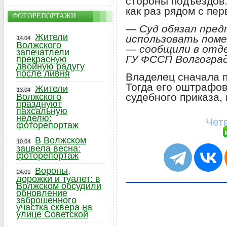
стороны подъездов.
как раз рядом с пе
ФОТОРЕПОРТАЖИ
— Суд обязал пре
Жители
использовать пом
14.04
Волжского
— сообщили в отде
запечатлели
ГУ ФССП Волгоград
прекрасную
двойную радугу
после ливня
Владелец сначала 
Тогда его оштрафо
Жители
13.04
судебного приказа, 
Волжского
празднуют
пахсальную
неделю:
Чет
фоторепортаж
В Волжском
10.04
зацвела весна:
фоторепортаж
Вороны,
24.01
дорожки и туалет: в
Волжском обсудили
обновление
заброшенного
участка сквера на
улице Советской