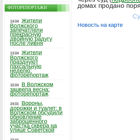
домах продано пор
ФОТОРЕПОРТАЖИ
Су
Жители
14.04
Новость на карте
Волжского
запечатлели
прекрасную
двойную радугу
после ливня
Жители
13.04
Волжского
празднуют
пахсальную
неделю:
фоторепортаж
В Волжском
10.04
зацвела весна:
фоторепортаж
Вороны,
24.01
дорожки и туалет: в
Волжском обсудили
обновление
заброшенного
участка сквера на
улице Советской