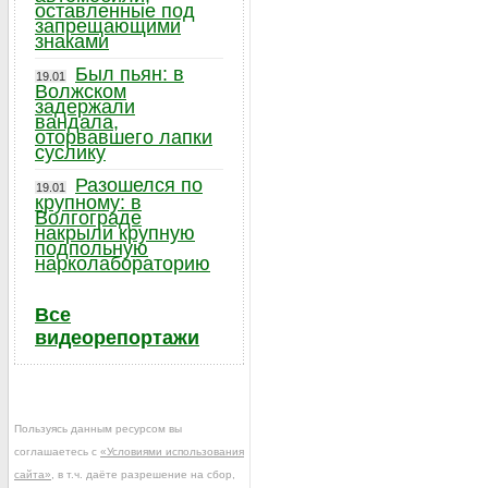
оставленные под
запрещающими
знаками
Был пьян: в
19.01
Волжском
задержали
вандала,
оторвавшего лапки
суслику
Разошелся по
19.01
крупному: в
Волгограде
накрыли крупную
подпольную
нарколабораторию
Все
видеорепортажи
Пользуясь данным ресурсом вы
соглашаетесь с
«Условиями использования
сайта»
, в т.ч. даёте разрешение на сбор,