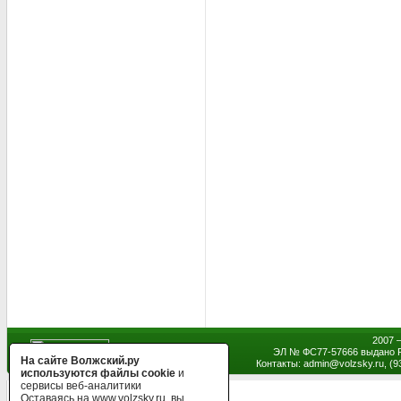
2007 
ЭЛ № ФС77-57666 выдано Р
На сайте Волжский.ру
Контакты: admin
@
volzsky.ru, (
используются файлы cookie
и
сервисы веб-аналитики
Оставаясь на www.volzsky.ru, вы