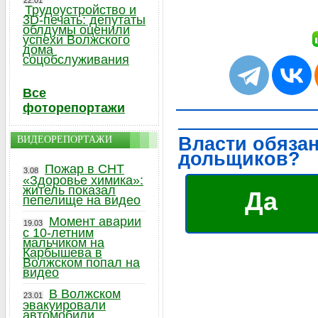
22.01
Трудоустройство и
3D-печать: депутаты
облдумы оценили
успехи Волжского
дома
соцобслуживания
Все
фоторепортажи
Власти обяза
ВИДЕОРЕПОРТАЖИ
дольщиков?
Пожар в СНТ
3.08
«Здоровье химика»:
житель показал
Да
пепелище на видео
Момент аварии
19.03
с 10-летним
мальчиком на
Карбышева в
Волжском попал на
видео
В Волжском
23.01
эвакуировали
автомобили,