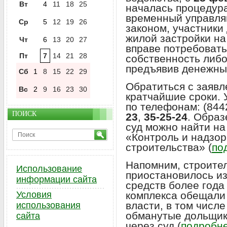
Вт
4
11
18
25
началась процедура
временный управля
Ср
5
12
19
26
законом, участники
жилой застройки на
Чт
6
13
20
27
вправе потребовать
Пт
7
14
21
28
собственность либо
предъявив денежны
Сб
1
8
15
22
29
Обратиться с заяв
Вс
2
9
16
23
30
кратчайшие сроки.
по телефонам: (844
ПОИСК
23
,
35-25-24
. Образ
суд можно найти на
«Контроль и надзор
строительства» (
по
Напомним, строител
Использование
приостановилось из
информации сайта
средств более года
Условия
комплекса обещали 
власти, в том числе
использования
обманутые дольщик
сайта
через суд (
подробне