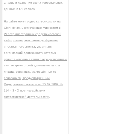
анализ и хранение своих персональных
данных, в т.ч. cookies.
На сайте могут содержаться ссылки на
СМИ, физлиц включённые Минюстом в
Реестр иностранных средств массовой
информации, выполняющих функции
иностранного агента
, упоминания
организаций деятельность которых
приостановлена в связи с осуществлением
ими экстремистской деятельности
или
ликвидированных / запрещённых по
основаниям, предусмотренным
Федеральным законом от 25.07.2002 №
114-ФЗ «О противодействии
экстремистской деятельности»
.