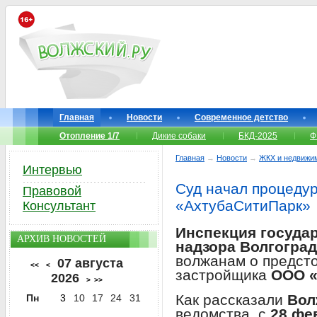
Главная
Новости
Современное детство
Отопление 1/7
Дикие собаки
БКД-2025
Ф
Главная
→
Новости
→
ЖКХ и недвижи
Интервью
Суд начал процедур
Правовой
«АхтубаСитиПарк»
Консультант
Инспекция госуда
АРХИВ НОВОСТЕЙ
надзора Волгоград
волжанам о предст
07 августа
<<
<
застройщика
ООО «
2026
>
>>
Как рассказали
Вол
Пн
3
10
17
24
31
ведомства, с
28 фе